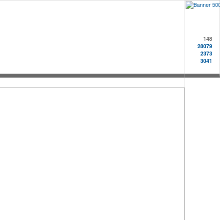
148
28079
2373
3041