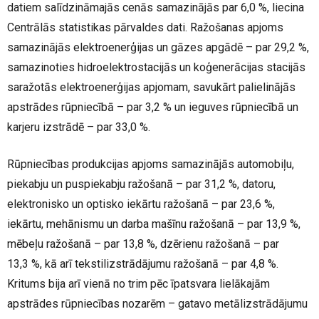
datiem salīdzināmajās cenās samazinājās par 6,0 %, liecina
Centrālās statistikas pārvaldes dati.
Ražošanas apjoms
samazinājās elektroenerģijas un gāzes apgādē – par 29,2 %,
samazinoties hidroelektrostacijās un koģenerācijas stacijās
saražotās elektroenerģijas apjomam, savukārt palielinājās
apstrādes rūpniecībā – par 3,2 % un
ieguves rūpniecībā un
karjeru izstrādē – par 33,0 %.
Rūpniecības produkcijas apjoms samazinājās
automobiļu,
piekabju un puspiekabju ražošanā – par 31,2 %, datoru,
elektronisko un optisko iekārtu ražošanā – par 23,6 %,
iekārtu, mehānismu un darba mašīnu ražošanā – par 13,9 %,
mēbeļu ražošanā – par 13,8 %, dzērienu ražošanā – par
13,3 %, kā arī tekstilizstrādājumu ražošanā – par 4,8 %.
Kritums bija arī vienā no trim pēc īpatsvara lielākajām
apstrādes rūpniecības nozarēm – gatavo metālizstrādājumu