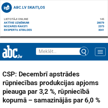
ABC.LV SKAITĻOS
LIETOTĀJI ONLINE
145
AKTĪVIE UZŅĒMUMI
28079
NOZARES RAKSTI
2373
EKSPERTU ATBILDES
3041
Toggle
naviga
CSP: Decembrī apstrādes
rūpniecības produkcijas apjoms
pieauga par 3,2 %, rūpniecībā
kopumā – samazinājās par 6,0 %