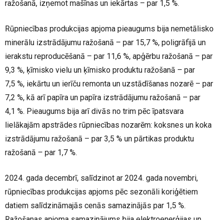
ražošanā, izņemot mašīnas un iekārtas – par 1,5 %.
Rūpniecības produkcijas apjoma pieaugums bija nemetālisko
minerālu izstrādājumu ražošanā – par 15,7 %, poligrāfijā un
ierakstu reproducēšanā – par 11,6 %, apģērbu ražošanā – par
9,3 %, ķīmisko vielu un ķīmisko produktu ražošanā – par
7,5 %, iekārtu un ierīču remonta un uzstādīšanas nozarē – par
7,2 %, kā arī papīra un papīra izstrādājumu ražošanā – par
4,1 %. Pieaugums bija arī divās no trim pēc īpatsvara
lielākajām apstrādes rūpniecības nozarēm: koksnes un koka
izstrādājumu ražošanā – par 3,5 % un pārtikas produktu
ražošanā – par 1,7 %.
2024. gada decembrī, salīdzinot ar 2024. gada novembri,
rūpniecības produkcijas apjoms pēc sezonāli koriģētiem
datiem salīdzināmajās cenās samazinājās par 1,5 %.
Ražošanas apjoma samazinājums bija elektroenerģijas un