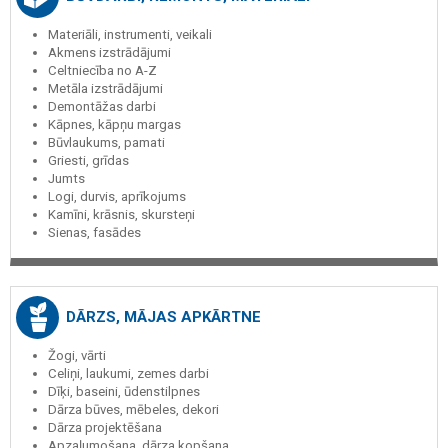
Materiāli, instrumenti, veikali
Akmens izstrādājumi
Celtniecība no A-Z
Metāla izstrādājumi
Demontāžas darbi
Kāpnes, kāpņu margas
Būvlaukums, pamati
Griesti, grīdas
Jumts
Logi, durvis, aprīkojums
Kamīni, krāsnis, skursteņi
Sienas, fasādes
DĀRZS, MĀJAS APKĀRTNE
Žogi, vārti
Celiņi, laukumi, zemes darbi
Dīķi, baseini, ūdenstilpnes
Dārza būves, mēbeles, dekori
Dārza projektēšana
Apzaļumošana, dārza kopšana