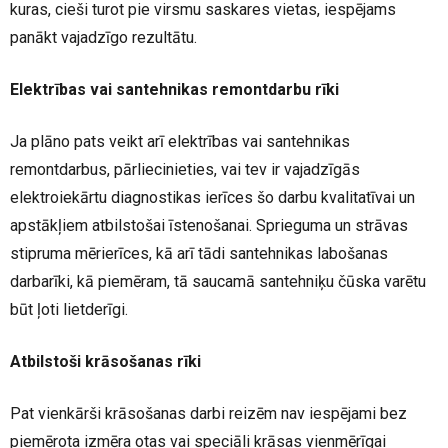
kuras, cieši turot pie virsmu saskares vietas, iespējams
panākt vajadzīgo rezultātu.
Elektrības vai santehnikas remontdarbu rīki
Ja plāno pats veikt arī elektrības vai santehnikas
remontdarbus, pārliecinieties, vai tev ir vajadzīgās
elektroiekārtu diagnostikas ierīces šo darbu kvalitatīvai un
apstākļiem atbilstošai īstenošanai. Sprieguma un strāvas
stipruma mērierīces, kā arī tādi santehnikas labošanas
darbarīki, kā piemēram, tā saucamā santehniķu čūska varētu
būt ļoti lietderīgi.
Atbilstoši krāsošanas rīki
Pat vienkārši krāsošanas darbi reizēm nav iespējami bez
piemērota izmēra otas vai speciāli krāsas vienmērīgai