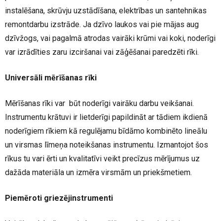
instalēšana, skrūvju uzstādīšana, elektrības un santehnikas
remontdarbu izstrāde. Ja dzīvo laukos vai pie mājas aug
dzīvžogs, vai pagalmā atrodas vairāki krūmi vai koki, noderīgi
var izrādīties zaru izciršanai vai zāģēšanai paredzēti rīki.
Universāli mērīšanas rīki
Mērīšanas rīki var būt noderīgi vairāku darbu veikšanai.
Instrumentu krātuvi ir lietderīgi papildināt ar tādiem ikdienā
noderīgiem rīkiem kā regulējamu bīdāmo kombinēto lineālu
un virsmas līmeņa noteikšanas instrumentu. Izmantojot šos
rīkus tu vari ērti un kvalitatīvi veikt precīzus mērījumus uz
dažāda materiāla un izmēra virsmām un priekšmetiem.
Piemēroti griezējinstrumenti