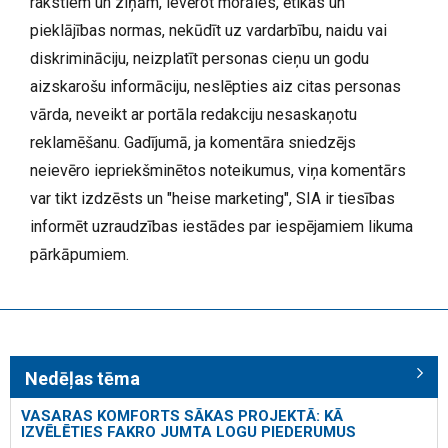
rakstiem un ziņām, ievērot morāles, ētikas un
pieklājības normas, nekūdīt uz vardarbību, naidu vai
diskrimināciju, neizplatīt personas cieņu un godu
aizskarošu informāciju, neslēpties aiz citas personas
vārda, neveikt ar portāla redakciju nesaskaņotu
reklamēšanu. Gadījumā, ja komentāra sniedzējs
neievēro iepriekšminētos noteikumus, viņa komentārs
var tikt izdzēsts un "heise marketing", SIA ir tiesības
informēt uzraudzības iestādes par iespējamiem likuma
pārkāpumiem.
Nedēļas tēma
VASARAS KOMFORTS SĀKAS PROJEKTĀ: KĀ
IZVĒLĒTIES FAKRO JUMTA LOGU PIEDERUMUS