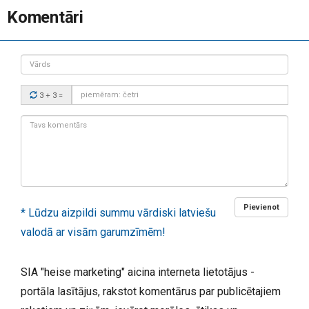
Komentāri
Vārds
Drošības
3 + 3
=
kods:
Tavs
komentārs:
Pievienot
* Lūdzu aizpildi summu vārdiski latviešu
valodā ar visām garumzīmēm!
SIA "heise marketing" aicina interneta lietotājus -
portāla lasītājus, rakstot komentārus par publicētajiem