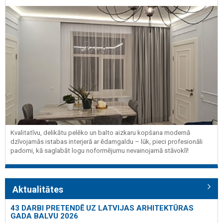
Kvalitatīvu, delikātu pelēko un balto aizkaru kopšana modernā
dzīvojamās istabas interjerā ar ēdamgaldu – lūk, pieci profesionāli
padomi, kā saglabāt logu noformējumu nevainojamā stāvoklī!
Aktualitātes
43 DARBI PRETENDĒ UZ LATVIJAS ARHITEKTŪRAS
GADA BALVU 2026