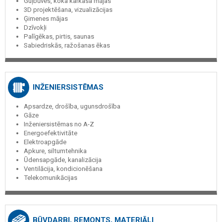
Guļbūves, koka karkasa mājas
3D projektēšana, vizualizācijas
Ģimenes mājas
Dzīvokļi
Palīgēkas, pirtis, saunas
Sabiedriskās, ražošanas ēkas
INŽENIERSISTĒMAS
Apsardze, drošība, ugunsdrošība
Gāze
Inženiersistēmas no A-Z
Energoefektivitāte
Elektroapgāde
Apkure, siltumtehnika
Ūdensapgāde, kanalizācija
Ventilācija, kondicionēšana
Telekomunikācijas
BŪVDARBI, REMONTS, MATERIĀLI