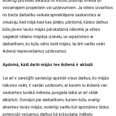
attiecīgi jāizvēlas atkarībā no esošo prasmju līmeņa un
veicamajiem projektiem vai uzdevumiem. Ja vēlies izvairīties
no bieža darbarīku veikala apmeklējuma saskaroties ar
situāciju, kad mājā kaut kas jālabo, pārdomā, kādus darbus
būtu jāveic tavās mājās pārskatāmā nākotnē, ja vēlies
saglabāt vēlamo mājokļa izskatu, un iepazīsties ar
darbarīkiem, ko būtu vērts turēt mājās, lai ērti varētu veikt
ikdienā nepieciešamus uzdevumus.
Apdomā, kādi darbi mājās tev ikdienā ir aktuāli
Lai arī ir sarežģīti savlaicīgi apzināt visus darbus, ko mājās
nāksies veikt, ir vairāki uzdevumi, ar kuriem tu ikdienā vari
saskarties tuvākā mēneša, pusgada laikā un arī vēlāk
atkārtoti. Domājot par darbarīkiem, kuriem būtu svarīgi
atrasties tavās mājās, noderīgi varētu būt apzināties tādus
potenciāli veicamus darbus kā krāsošana, mēbeļu