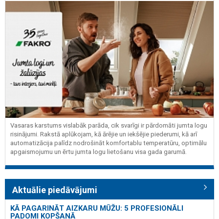
Vasaras karstums vislabāk parāda, cik svarīgi ir pārdomāti jumta logu
risinājumi. Rakstā aplūkojam, kā ārējie un iekšējie piederumi, kā arī
automatizācija palīdz nodrošināt komfortablu temperatūru, optimālu
apgaismojumu un ērtu jumta logu lietošanu visa gada garumā.
Aktuālie piedāvājumi
KĀ PAGARINĀT AIZKARU MŪŽU: 5 PROFESIONĀLI
PADOMI KOPŠANĀ