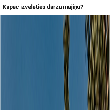
Kāpēc izvēlēties dārza mājiņu?