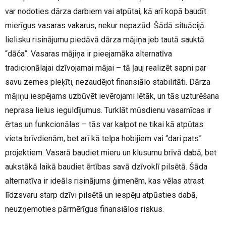
var nodoties dārza darbiem vai atpūtai, kā arī kopā baudīt
mierīgus vasaras vakarus, nekur nepazūd. Šādā situācijā
lielisku risinājumu piedāvā dārza mājiņa jeb tautā sauktā
“dāča”. Vasaras mājiņa ir pieejamāka alternatīva
tradicionālajai dzīvojamai mājai – tā ļauj realizēt sapni par
savu zemes pleķīti, nezaudējot finansiālo stabilitāti. Dārza
mājiņu iespējams uzbūvēt ievērojami lētāk, un tās uzturēšana
neprasa lielus ieguldījumus. Turklāt mūsdienu vasarnīcas ir
ērtas un funkcionālas – tās var kalpot ne tikai kā atpūtas
vieta brīvdienām, bet arī kā telpa hobijiem vai “dari pats”
projektiem. Vasarā baudiet mieru un klusumu brīvā dabā, bet
aukstākā laikā baudiet ērtības savā dzīvoklī pilsētā. Šāda
alternatīva ir ideāls risinājums ģimenēm, kas vēlas atrast
līdzsvaru starp dzīvi pilsētā un iespēju atpūsties dabā,
neuzņemoties pārmērīgus finansiālos riskus.