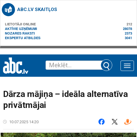
ABC.LV SKAITĻOS
LIETOTĀJI ONLINE
212
AKTĪVIE UZŅĒMUMI
28078
NOZARES RAKSTI
2373
EKSPERTU ATBILDES
3041
Toggle
naviga
Dārza mājiņa – ideāla alternatīva
privātmājai
10.07.2025 14:20