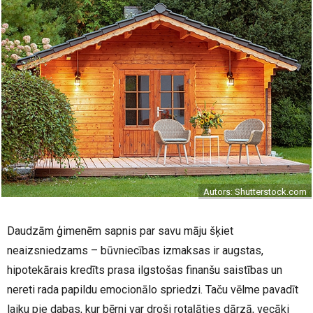
Autors: Shutterstock.com
Daudzām ģimenēm sapnis par savu māju šķiet
neaizsniedzams – būvniecības izmaksas ir augstas,
hipotekārais kredīts prasa ilgstošas finanšu saistības un
nereti rada papildu emocionālo spriedzi. Taču vēlme pavadīt
laiku pie dabas, kur bērni var droši rotaļāties dārzā, vecāki