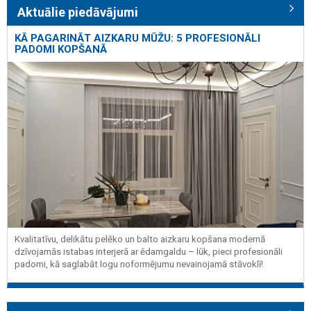
Aktuālie piedāvājumi
KĀ PAGARINĀT AIZKARU MŪŽU: 5 PROFESIONĀLI
PADOMI KOPŠANĀ
Kvalitatīvu, delikātu pelēko un balto aizkaru kopšana modernā
dzīvojamās istabas interjerā ar ēdamgaldu – lūk, pieci profesionāli
padomi, kā saglabāt logu noformējumu nevainojamā stāvoklī!