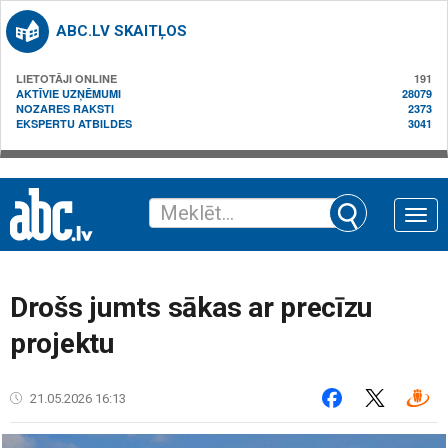
ABC.LV SKAITĻOS
LIETOTĀJI ONLINE
191
AKTĪVIE UZŅĒMUMI
28079
NOZARES RAKSTI
2373
EKSPERTU ATBILDES
3041
Toggle
naviga
Drošs jumts sākas ar precīzu
projektu
21.05.2026 16:13