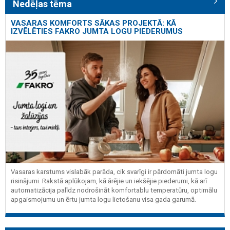
Nedēļas tēma
VASARAS KOMFORTS SĀKAS PROJEKTĀ: KĀ
IZVĒLĒTIES FAKRO JUMTA LOGU PIEDERUMUS
Vasaras karstums vislabāk parāda, cik svarīgi ir pārdomāti jumta logu
risinājumi. Rakstā aplūkojam, kā ārējie un iekšējie piederumi, kā arī
automatizācija palīdz nodrošināt komfortablu temperatūru, optimālu
apgaismojumu un ērtu jumta logu lietošanu visa gada garumā.