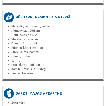
BŪVDARBI, REMONTS, MATERIĀLI
Materiāli, instrumenti, veikali
Akmens izstrādājumi
Celtniecība no A-Z
Metāla izstrādājumi
Demontāžas darbi
Kāpnes, kāpņu margas
Būvlaukums, pamati
Griesti, grīdas
Jumts
Logi, durvis, aprīkojums
Kamīni, krāsnis, skursteņi
Sienas, fasādes
DĀRZS, MĀJAS APKĀRTNE
Žogi, vārti