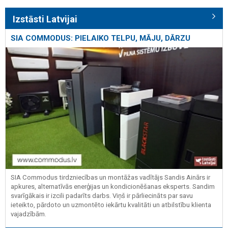
Izstāsti Latvijai
SIA COMMODUS: PIELAIKO TELPU, MĀJU, DĀRZU
SIA Commodus tirdzniecības un montāžas vadītājs Sandis Ainārs ir
apkures, alternatīvās enerģijas un kondicionēšanas eksperts. Sandim
svarīgākais ir izcili padarīts darbs. Viņš ir pārliecināts par savu
ieteikto, pārdoto un uzmontēto iekārtu kvalitāti un atbilstību klienta
vajadzībām.