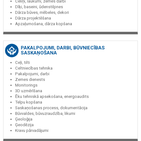
Celiņi, laukumi, zemes darbi
Dīķi, baseini, ūdenstilpnes
Dārza būves, mēbeles, dekori
Dārza projektēšana
Apzaļumošana, dārza kopšana
PAKALPOJUMI, DARBI, BŪVNIECĪBAS
SASKAŅOŠANA
Ceļi, tilti
Celtniecības tehnika
Pakalpojumi, darbi
Zemes dienests
Monitorings
3D uzmērīšana
Ēku tehniskā apsekošana, energoaudits
Telpu kopšana
Saskaņošanas process, dokumentācija
Būvvaldes, būvuzraudzība, likumi
Ģeoloģija
Ģeodēzija
Kravu pārvadājumi