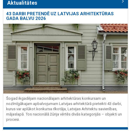
Aktualitātes
43 DARBI PRETENDĒ UZ LATVIJAS ARHITEKTŪRAS
GADA BALVU 2026
Šogad ikgadējam nacionālajam arhitektūras konkursam un
nozīmīgākajam apbalvojumam Latvijas arhitektūrā pieteikti 43 darbi,
kurus var aplūkot konkursa rīkotāja, Latvijas Arhitektu savienības,
mājaslapā. Tos nacionālā žūrija vērtēs divās kategorijās – objekti un
procesi.