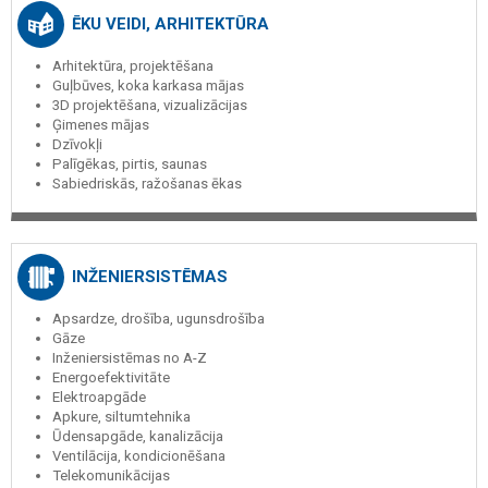
ĒKU VEIDI, ARHITEKTŪRA
Arhitektūra, projektēšana
Guļbūves, koka karkasa mājas
3D projektēšana, vizualizācijas
Ģimenes mājas
Dzīvokļi
Palīgēkas, pirtis, saunas
Sabiedriskās, ražošanas ēkas
INŽENIERSISTĒMAS
Apsardze, drošība, ugunsdrošība
Gāze
Inženiersistēmas no A-Z
Energoefektivitāte
Elektroapgāde
Apkure, siltumtehnika
Ūdensapgāde, kanalizācija
Ventilācija, kondicionēšana
Telekomunikācijas