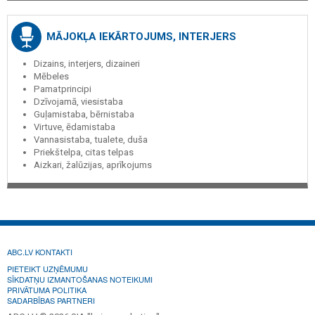
MĀJOKĻA IEKĀRTOJUMS, INTERJERS
Dizains, interjers, dizaineri
Mēbeles
Pamatprincipi
Dzīvojamā, viesistaba
Guļamistaba, bērnistaba
Virtuve, ēdamistaba
Vannasistaba, tualete, duša
Priekštelpa, citas telpas
Aizkari, žalūzijas, aprīkojums
ABC.LV KONTAKTI
PIETEIKT UZŅĒMUMU
SĪKDATŅU IZMANTOŠANAS NOTEIKUMI
PRIVĀTUMA POLITIKA
SADARBĪBAS PARTNERI