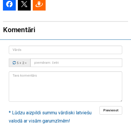
Komentāri
Vārds
Drošības
5 + 2
=
kods:
Tavs
komentārs:
Pievienot
* Lūdzu aizpildi summu vārdiski latviešu
valodā ar visām garumzīmēm!