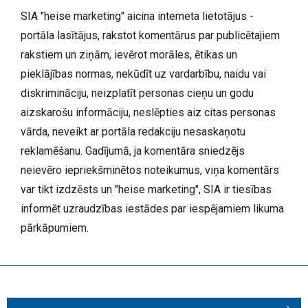
SIA "heise marketing" aicina interneta lietotājus -
portāla lasītājus, rakstot komentārus par publicētajiem
rakstiem un ziņām, ievērot morāles, ētikas un
pieklājības normas, nekūdīt uz vardarbību, naidu vai
diskrimināciju, neizplatīt personas cieņu un godu
aizskarošu informāciju, neslēpties aiz citas personas
vārda, neveikt ar portāla redakciju nesaskaņotu
reklamēšanu. Gadījumā, ja komentāra sniedzējs
neievēro iepriekšminētos noteikumus, viņa komentārs
var tikt izdzēsts un "heise marketing", SIA ir tiesības
informēt uzraudzības iestādes par iespējamiem likuma
pārkāpumiem.