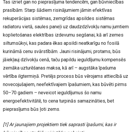
Tas izriet gan no pieprasījuma tendencēm, gan būvniecības
prasībām. Starp šādiem risinājumiem jāmin efektīvas
rekuperācijas sistēmas, zemgrīdas apsildes sistēmas
radiatoru vietā, saules paneļi uz daudzdzīvokļu namu jumtiem
koplietošanas elektrības izdevumu segšanai, kā arī zemes
siltumsūkņi, kas padara ēkas apsildi neatkarīgu no fosilā
kurināmā cenu svārstībām. Jauni risinājumi, protams, būs
jāiekļauj dzīvokļu cenā, taču papildu ieguldījumu kompensēs
zemāka uzturēšanas maksa, kā arī – augstāka īpašuma
vērtība ilgtermiņā. Pretējs process būs vērojams attiecībā uz
novecojušajiem, neefektīvajiem īpašumiem, kas būvēti pirms
50–70 gadiem – neveicot ieguldījumus šo namu
energoefektivitātē, to cena turpinās samazināties, bet
pieprasījums būs ļoti zems.
[1]
Ar jaunajiem projektiem tiek saprasti īpašumi, kas ir