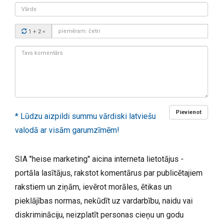
Vārds
Drošības
1 + 2
=
kods:
Tavs
komentārs:
Pievienot
* Lūdzu aizpildi summu vārdiski latviešu
valodā ar visām garumzīmēm!
SIA "heise marketing" aicina interneta lietotājus -
portāla lasītājus, rakstot komentārus par publicētajiem
rakstiem un ziņām, ievērot morāles, ētikas un
pieklājības normas, nekūdīt uz vardarbību, naidu vai
diskrimināciju, neizplatīt personas cieņu un godu