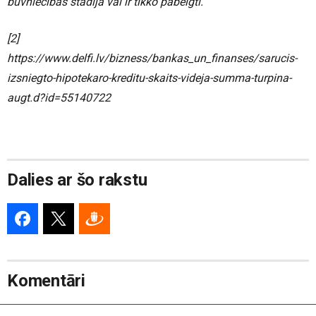
būvniecības stadijā vai ir tikko pabeigti.
[2]
https://www.delfi.lv/bizness/bankas_un_finanses/sarucis-
izsniegto-hipotekaro-kreditu-skaits-videja-summa-turpina-
augt.d?id=55140722
Dalies ar šo rakstu
Komentāri