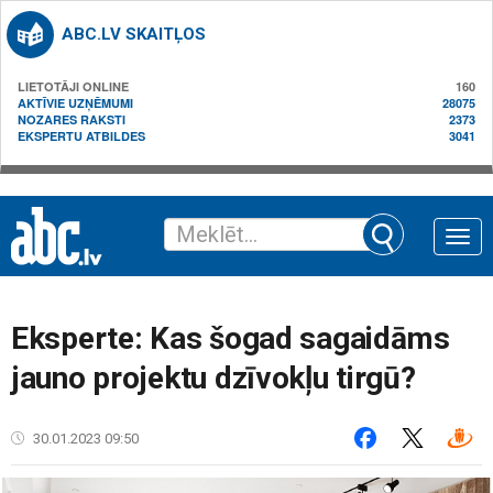
ABC.LV SKAITĻOS
LIETOTĀJI ONLINE
160
AKTĪVIE UZŅĒMUMI
28075
NOZARES RAKSTI
2373
EKSPERTU ATBILDES
3041
Toggle
naviga
Eksperte: Kas šogad sagaidāms
jauno projektu dzīvokļu tirgū?
30.01.2023 09:50