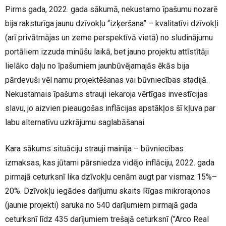
Pirms gada, 2022. gada sākumā, nekustamo īpašumu nozarē
bija raksturīga jaunu dzīvokļu “izķeršana” – kvalitatīvi dzīvokļi
(arī privātmājas un zeme perspektīvā vietā) no sludinājumu
portāliem izzuda minūšu laikā, bet jauno projektu attīstītāji
lielāko daļu no īpašumiem jaunbūvējamajās ēkās bija
pārdevuši vēl namu projektēšanas vai būvniecības stadijā.
Nekustamais īpašums strauji iekaroja vērtīgas investīcijas
slavu, jo aizvien pieaugošas inflācijas apstākļos šī kļuva par
labu alternatīvu uzkrājumu saglabāšanai.
Kara sākums situāciju strauji mainīja – būvniecības
izmaksas, kas jūtami pārsniedza vidējo inflāciju, 2022. gada
pirmajā ceturksnī lika dzīvokļu cenām augt par vismaz 15%–
20%. Dzīvokļu iegādes darījumu skaits Rīgas mikrorajonos
(jaunie projekti) saruka no 540 darījumiem pirmajā gada
ceturksnī līdz 435 darījumiem trešajā ceturksnī ("Arco Real