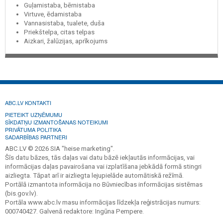
Guļamistaba, bērnistaba
Virtuve, ēdamistaba
Vannasistaba, tualete, duša
Priekštelpa, citas telpas
Aizkari, žalūzijas, aprīkojums
ABC.LV KONTAKTI
PIETEIKT UZŅĒMUMU
SĪKDATŅU IZMANTOŠANAS NOTEIKUMI
PRIVĀTUMA POLITIKA
SADARBĪBAS PARTNERI
ABC.LV © 2026 SIA "heise marketing".
Šīs datu bāzes, tās daļas vai datu bāzē iekļautās informācijas, vai
informācijas daļas pavairošana vai izplatīšana jebkādā formā stingri
aizliegta. Tāpat arī ir aizliegta lejupielāde automātiskā režīmā.
Portālā izmantota informācija no Būvniecības informācijas sistēmas
(bis.gov.lv).
Portāla www.abc.lv masu informācijas līdzekļa reģistrācijas numurs:
000740427. Galvenā redaktore: Ingūna Pempere.