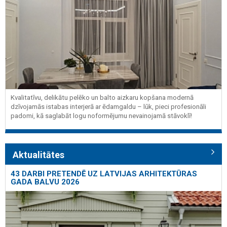
Kvalitatīvu, delikātu pelēko un balto aizkaru kopšana modernā
dzīvojamās istabas interjerā ar ēdamgaldu – lūk, pieci profesionāli
padomi, kā saglabāt logu noformējumu nevainojamā stāvoklī!
Aktualitātes
43 DARBI PRETENDĒ UZ LATVIJAS ARHITEKTŪRAS
GADA BALVU 2026