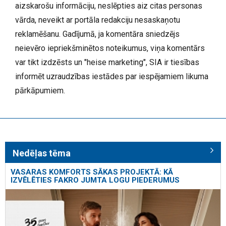
aizskarošu informāciju, neslēpties aiz citas personas
vārda, neveikt ar portāla redakciju nesaskaņotu
reklamēšanu. Gadījumā, ja komentāra sniedzējs
neievēro iepriekšminētos noteikumus, viņa komentārs
var tikt izdzēsts un "heise marketing", SIA ir tiesības
informēt uzraudzības iestādes par iespējamiem likuma
pārkāpumiem.
Nedēļas tēma
VASARAS KOMFORTS SĀKAS PROJEKTĀ: KĀ
IZVĒLĒTIES FAKRO JUMTA LOGU PIEDERUMUS