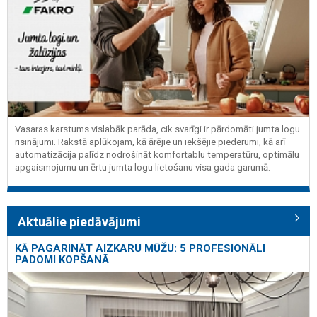
Vasaras karstums vislabāk parāda, cik svarīgi ir pārdomāti jumta logu
risinājumi. Rakstā aplūkojam, kā ārējie un iekšējie piederumi, kā arī
automatizācija palīdz nodrošināt komfortablu temperatūru, optimālu
apgaismojumu un ērtu jumta logu lietošanu visa gada garumā.
Aktuālie piedāvājumi
KĀ PAGARINĀT AIZKARU MŪŽU: 5 PROFESIONĀLI
PADOMI KOPŠANĀ