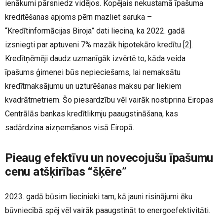
ienākumi pārsniedz vidējos. Kopējais nekustamā īpašuma
kreditēšanas apjoms pērn mazliet saruka –
“Kredītinformācijas Biroja” dati liecina, ka 2022. gadā
izsniegti par aptuveni 7% mazāk hipotekāro kredītu
[2]
.
Kredītņēmēji daudz uzmanīgāk izvērtē to, kāda veida
īpašums ģimenei būs nepieciešams, lai nemaksātu
kredītmaksājumu un uzturēšanas maksu par liekiem
kvadrātmetriem. Šo piesardzību vēl vairāk nostiprina Eiropas
Centrālās bankas kredītlikmju paaugstināšana, kas
sadārdzina aizņemšanos visā Eiropā.
Pieaug efektīvu un novecojušu īpašumu
cenu atšķirības “šķēre”
2023. gadā būsim liecinieki tam, kā jauni risinājumi ēku
būvniecībā spēj vēl vairāk paaugstināt to energoefektivitāti.