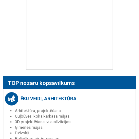
TOP nozaru kopsavilkums
ĒKU VEIDI, ARHITEKTŪRA
Arhitektūra, projektēšana
Guļbūves, koka karkasa mājas
3D projektēšana, vizualizācijas
Ģimenes mājas
Dzīvokļi
Palīgēkas, pirtis, saunas