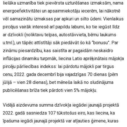
lielāka uzmanība tiek pievērsta uzturēšanas izmaksām, nama
energoefektivitātei un apsaimniekotāju iecerēm, lai nākotnē
vēl samazinātu izmaksas par apkuri un silto ūdeni. Vienlaikus
pircējus vairāk interesē arī papildu labumi, ko tie iegūst līdz
ar dzīvokli (noliktavu telpas, autostāvvieta, bērnu laukums
u.tml.), un tāpēc attīstītāji sāk piedāvāt šo kā “bonusu”. Par
zināmu piesardzību, kas saistīta ar pagaidām neskaidro
inflācijas dinamiku turpmāk, liecina Latio aprēķinātais mājokļa
pircēju pārliecības indekss: lai pārdotu mājokli par tirgus
cenu, 2022. gada decembrī bija vajadzīgas 70 dienas (pērn
jūlijā – vien 28 dienas), bet mēneša laikā no sludinājuma
publicēšanas brīža tiek pārdoti vien 5% mājokļu.
Vidējā aizdevuma summa dzīvokļa iegādei jaunajā projektā
2022. gadā sasniedza 107 tūkstošus eiro, kas liecina, ka
īpašuma iegādi jaunajā projektā var atļauties ģimene, kuras