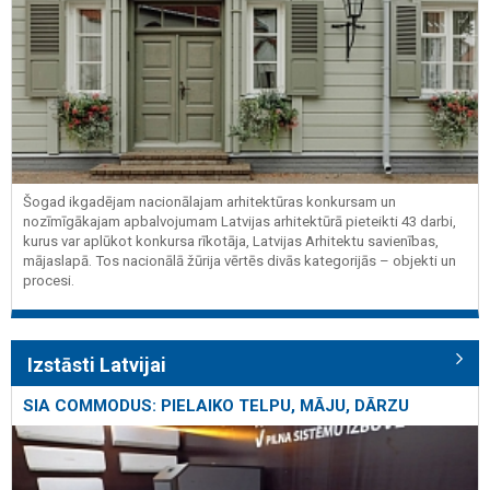
Šogad ikgadējam nacionālajam arhitektūras konkursam un
nozīmīgākajam apbalvojumam Latvijas arhitektūrā pieteikti 43 darbi,
kurus var aplūkot konkursa rīkotāja, Latvijas Arhitektu savienības,
mājaslapā. Tos nacionālā žūrija vērtēs divās kategorijās – objekti un
procesi.
Izstāsti Latvijai
SIA COMMODUS: PIELAIKO TELPU, MĀJU, DĀRZU