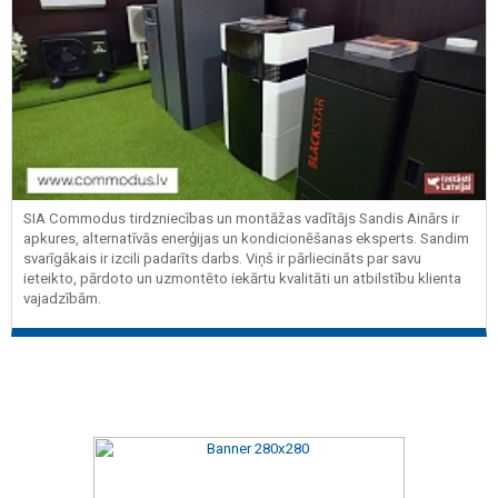
SIA Commodus tirdzniecības un montāžas vadītājs Sandis Ainārs ir
apkures, alternatīvās enerģijas un kondicionēšanas eksperts. Sandim
svarīgākais ir izcili padarīts darbs. Viņš ir pārliecināts par savu
ieteikto, pārdoto un uzmontēto iekārtu kvalitāti un atbilstību klienta
vajadzībām.