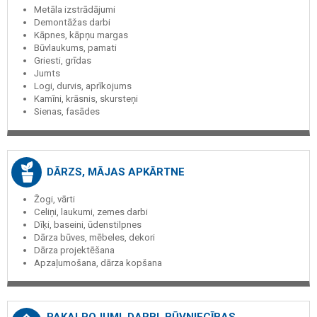
Metāla izstrādājumi
Demontāžas darbi
Kāpnes, kāpņu margas
Būvlaukums, pamati
Griesti, grīdas
Jumts
Logi, durvis, aprīkojums
Kamīni, krāsnis, skursteņi
Sienas, fasādes
DĀRZS, MĀJAS APKĀRTNE
Žogi, vārti
Celiņi, laukumi, zemes darbi
Dīķi, baseini, ūdenstilpnes
Dārza būves, mēbeles, dekori
Dārza projektēšana
Apzaļumošana, dārza kopšana