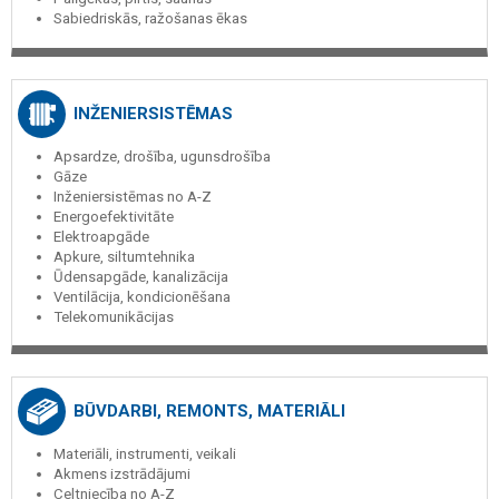
Sabiedriskās, ražošanas ēkas
INŽENIERSISTĒMAS
Apsardze, drošība, ugunsdrošība
Gāze
Inženiersistēmas no A-Z
Energoefektivitāte
Elektroapgāde
Apkure, siltumtehnika
Ūdensapgāde, kanalizācija
Ventilācija, kondicionēšana
Telekomunikācijas
BŪVDARBI, REMONTS, MATERIĀLI
Materiāli, instrumenti, veikali
Akmens izstrādājumi
Celtniecība no A-Z