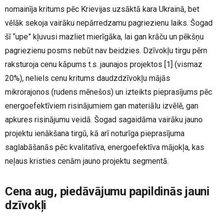
nomainīja kritums pēc Krievijas uzsāktā kara Ukrainā, bet
vēlāk sekoja vairāku nepārredzamu pagriezienu laiks. Šogad
šī “upe” kļuvusi mazliet mierīgāka, lai gan krāču un pēkšņu
pagriezienu posms nebūt nav beidzies. Dzīvokļu tirgu pērn
raksturoja cenu kāpums t.s. jaunajos projektos
[1]
(vismaz
20%), neliels cenu kritums daudzdzīvokļu mājās
mikrorajonos (rudens mēnešos) un izteikts pieprasījums pēc
energoefektīviem risinājumiem gan materiālu izvēlē, gan
apkures risinājumu veidā. Šogad sagaidāma vairāku jauno
projektu ienākšana tirgū, kā arī noturīga pieprasījuma
saglabāšanās pēc kvalitatīva, energoefektīva mājokļa, kas
neļaus kristies cenām jauno projektu segmentā.
Cena aug, piedāvājumu papildinās jauni
dzīvokļi