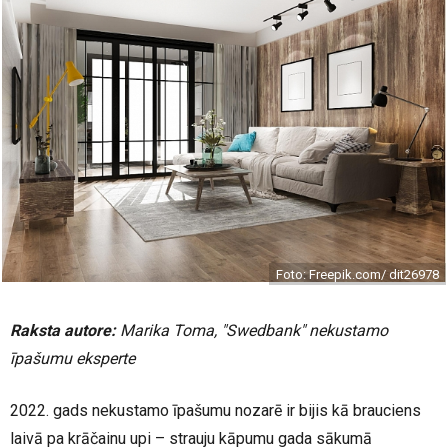
Foto: Freepik.com/ dit26978
Raksta autore:
Marika Toma, "Swedbank" nekustamo
īpašumu eksperte
2022. gads nekustamo īpašumu nozarē ir bijis kā brauciens
laivā pa krāčainu upi – strauju kāpumu gada sākumā