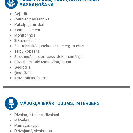
PAKALPOJUMI, DARBI, BŪVNIECĪBAS
SASKAŅOŠANA
Ceļi, tilti
Celtniecības tehnika
Pakalpojumi, darbi
Zemes dienests
Monitorings
3D uzmērīšana
Ēku tehniskā apsekošana, energoaudits
Telpu kopšana
Saskaņošanas process, dokumentācija
Būvvaldes, būvuzraudzība, likumi
Ģeoloģija
Ģeodēzija
Kravu pārvadājumi
MĀJOKĻA IEKĀRTOJUMS, INTERJERS
Dizains, interjers, dizaineri
Mēbeles
Pamatprincipi
Dzīvojamā, viesistaba