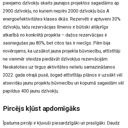
pieejamo dzīvokļu skaits jaunajos projektos sagaidāms ap
2900 dzīvokļu, no kuriem nepilni 2000 dzīvokļu būs A
energoefektivitātes klases ēkās. Rezervēti ir aptuveni 30%
dzīvokļu, taču rezervācijas līmenis ir būtiski atšķirīgs
atkarībā no konkrētā projekta – dažos rezervācijas ir
sasniegušas jau 80%, bet citos tas ir niecīgs. Pērn bija
novērojams, ka uzsākot jauna projekta būvniecību, attīstītāji
ne vienmēr steidza piedāvāt dzīvokļus rezervācijām.
Neskatoties uz tirgus aktivitātes nelielu samazināšanos
2022. gada otrajā pusē, šogad attīstītāju plānos ir uzsākt vēl
atsevišķu jaunu projektu būvniecību un kopumā sagaidām vēl
papildus 400 jaunu dzīvokļu.
Pircējs kļūst apdomīgāks
Īpašuma pircēji ir kļuvuši piesardzīgāki un prasīgāki. Daudz