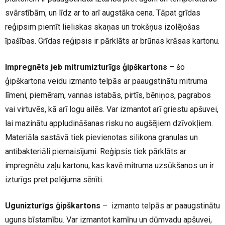
svārstībām, un līdz ar to arī augstāka cena. Tāpat grīdas
reģipsim piemīt lieliskas skaņas un trokšņus izolējošas
īpašības. Grīdas reģipsis ir pārklāts ar brūnas krāsas kartonu.
Impregnēts jeb mitrumizturīgs ģipškartons
– šo
ģipškartona veidu izmanto telpās ar paaugstinātu mitruma
līmeni, piemēram, vannas istabās, pirtīs, bēniņos, pagrabos
vai virtuvēs, kā arī logu ailēs. Var izmantot arī griestu apšuvei,
lai mazinātu appludināšanas risku no augšējiem dzīvokļiem.
Materiāla sastāvā tiek pievienotas silikona granulas un
antibakteriāli piemaisījumi. Reģipsis tiek pārklāts ar
impregnētu zaļu kartonu, kas kavē mitruma uzsūkšanos un ir
izturīgs pret pelējuma sēnīti.
Ugunizturīgs ģipškartons
– izmanto telpās ar paaugstinātu
uguns bīstamību. Var izmantot kamīnu un dūmvadu apšuvei,