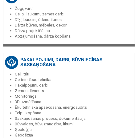
Žogi, vārti
Celiņi, laukumi, zemes darbi
Dīķi, baseini, ūdenstilpnes
Dārza būves, mēbeles, dekori
Dārza projektēšana
Apzaļumošana, dārza kopšana
PAKALPOJUMI, DARBI, BŪVNIECĪBAS
SASKAŅOŠANA
Ceļi, tilti
Celtniecības tehnika
Pakalpojumi, darbi
Zemes dienests
Monitorings
3D uzmērīšana
Ēku tehniskā apsekošana, energoaudits
Telpu kopšana
Saskaņošanas process, dokumentācija
Būvvaldes, būvuzraudzība, likumi
Ģeoloģija
Ģeodēzija