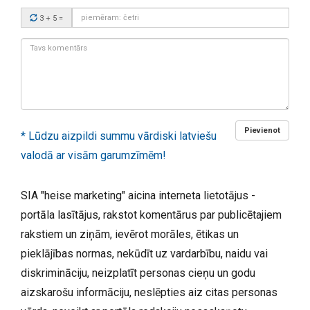
Drošības
3 + 5
=
kods:
Tavs
komentārs:
Pievienot
* Lūdzu aizpildi summu vārdiski latviešu
valodā ar visām garumzīmēm!
SIA "heise marketing" aicina interneta lietotājus -
portāla lasītājus, rakstot komentārus par publicētajiem
rakstiem un ziņām, ievērot morāles, ētikas un
pieklājības normas, nekūdīt uz vardarbību, naidu vai
diskrimināciju, neizplatīt personas cieņu un godu
aizskarošu informāciju, neslēpties aiz citas personas