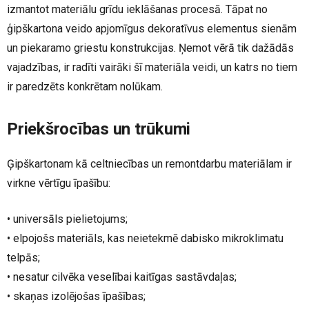
izmantot materiālu grīdu ieklāšanas procesā. Tāpat no
ģipškartona veido apjomīgus dekoratīvus elementus sienām
un piekaramo griestu konstrukcijas. Ņemot vērā tik dažādās
vajadzības, ir radīti vairāki šī materiāla veidi, un katrs no tiem
ir paredzēts konkrētam nolūkam.
Priekšrocības un trūkumi
Ģipškartonam kā celtniecības un remontdarbu materiālam ir
virkne vērtīgu īpašību:
• universāls pielietojums;
• elpojošs materiāls, kas neietekmē dabisko mikroklimatu
telpās;
• nesatur cilvēka veselībai kaitīgas sastāvdaļas;
• skaņas izolējošas īpašības;