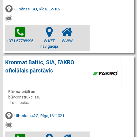
Lubānas 143, Rīga, LV-1021
+371 67788996
WAZE
WWW
navigācija
Kronmat Baltic, SIA, FAKRO
oficiālais pārstāvis
Būvmateriāli un
būvkonstrukcijas,
tirdzniecība
Ulbrokas 42G, Rīga, LV-1021