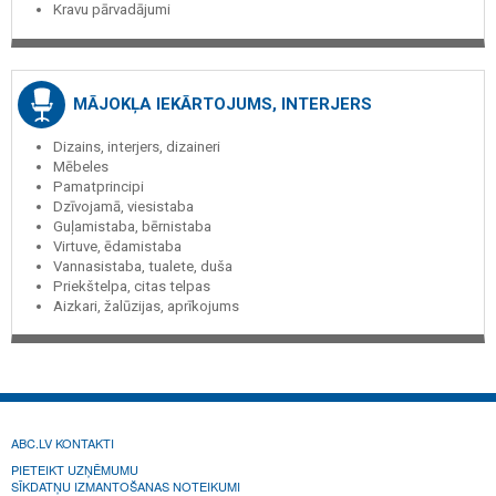
Kravu pārvadājumi
MĀJOKĻA IEKĀRTOJUMS, INTERJERS
Dizains, interjers, dizaineri
Mēbeles
Pamatprincipi
Dzīvojamā, viesistaba
Guļamistaba, bērnistaba
Virtuve, ēdamistaba
Vannasistaba, tualete, duša
Priekštelpa, citas telpas
Aizkari, žalūzijas, aprīkojums
ABC.LV KONTAKTI
PIETEIKT UZŅĒMUMU
SĪKDATŅU IZMANTOŠANAS NOTEIKUMI