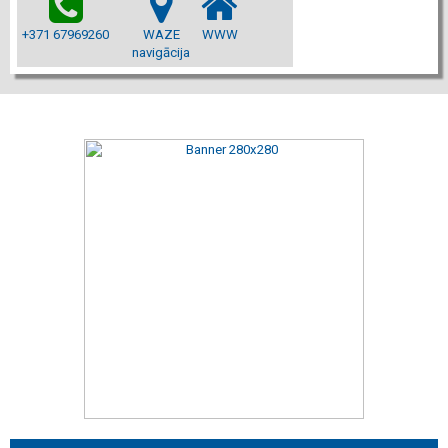
+371 67969260
WAZE
WWW
navigācija