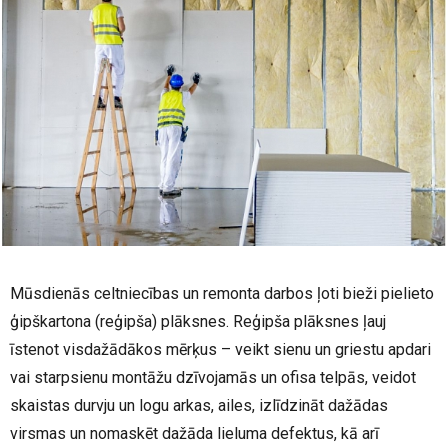
Mūsdienās celtniecības un remonta darbos ļoti bieži pielieto
ģipškartona (reģipša) plāksnes. Reģipša plāksnes ļauj
īstenot visdažādākos mērķus – veikt sienu un griestu apdari
vai starpsienu montāžu dzīvojamās un ofisa telpās, veidot
skaistas durvju un logu arkas, ailes, izlīdzināt dažādas
virsmas un nomaskēt dažāda lieluma defektus, kā arī