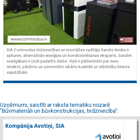
SIA Commodus tirdzniecības un montāžas vadītājs Sandis Ainārs ir
apkures, alternatīvās enerģijas un kondicionēšanas eksperts. Sandim
svarīgākais ir izcili padarīts darbs. Viņš ir pārliecināts par savu
ieteikto, pārdoto un uzmontēto iekārtu kvalitāti un atbilstību klienta
vajadzībām.
Uzņēmumi, saistīti ar raksta tematiku nozarē
"Būvmateriāli un būvkonstrukcijas, tirdzniecība":
Kompānija Avotiņi, SIA