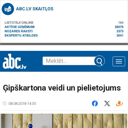
ABC.LV SKAITĻOS
LIETOTĀJI ONLINE
184
AKTĪVIE UZŅĒMUMI
28079
NOZARES RAKSTI
2373
EKSPERTU ATBILDES
3041
Toggle
naviga
Ģipškartona veidi un pielietojums
08.08.2018 14:35