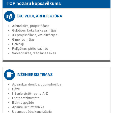
TOP nozaru kopsavilkums
ĒKU VEIDI, ARHITEKTŪRA
Arhitektūra, projektēšana
Guļbūves, koka karkasa mājas
3D projektēšana, vizualizācijas
Ģimenes mājas
Dzīvokļi
Palīgēkas, pirtis, saunas
Sabiedriskās, ražošanas ēkas
INŽENIERSISTĒMAS
Apsardze, drošība, ugunsdrošība
Gāze
Inženiersistēmas no A-Z
Energoefektivitāte
Elektroapgāde
Apkure, siltumtehnika
Ūdensapgāde, kanalizācija