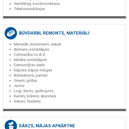
Ventilācija, kondicionēšana
Telekomunikācijas
BŪVDARBI, REMONTS, MATERIĀLI
Materiāli, instrumenti, veikali
Akmens izstrādājumi
Celtniecība no A-Z
Metāla izstrādājumi
Demontāžas darbi
Kāpnes, kāpņu margas
Būvlaukums, pamati
Griesti, grīdas
Jumts
Logi, durvis, aprīkojums
Kamīni, krāsnis, skursteņi
Sienas, fasādes
DĀRZS, MĀJAS APKĀRTNE