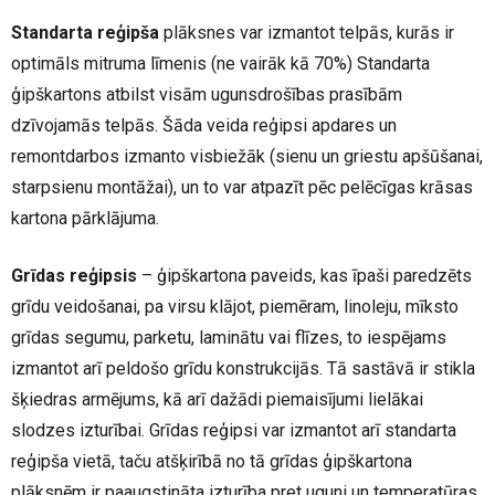
Standarta reģipša
plāksnes var izmantot telpās, kurās ir
optimāls mitruma līmenis (ne vairāk kā 70%) Standarta
ģipškartons atbilst visām ugunsdrošības prasībām
dzīvojamās telpās. Šāda veida reģipsi apdares un
remontdarbos izmanto visbiežāk (sienu un griestu apšūšanai,
starpsienu montāžai), un to var atpazīt pēc pelēcīgas krāsas
kartona pārklājuma.
Grīdas reģipsis
– ģipškartona paveids, kas īpaši paredzēts
grīdu veidošanai, pa virsu klājot, piemēram, linoleju, mīksto
grīdas segumu, parketu, laminātu vai flīzes, to iespējams
izmantot arī peldošo grīdu konstrukcijās. Tā sastāvā ir stikla
šķiedras armējums, kā arī dažādi piemaisījumi lielākai
slodzes izturībai. Grīdas reģipsi var izmantot arī standarta
reģipša vietā, taču atšķirībā no tā grīdas ģipškartona
plāksnēm ir paaugstināta izturība pret uguni un temperatūras