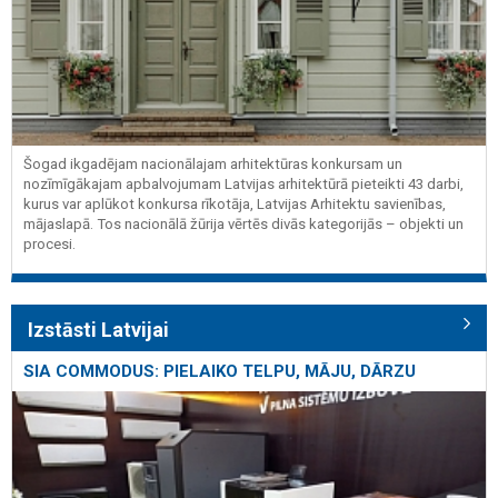
Šogad ikgadējam nacionālajam arhitektūras konkursam un
nozīmīgākajam apbalvojumam Latvijas arhitektūrā pieteikti 43 darbi,
kurus var aplūkot konkursa rīkotāja, Latvijas Arhitektu savienības,
mājaslapā. Tos nacionālā žūrija vērtēs divās kategorijās – objekti un
procesi.
Izstāsti Latvijai
SIA COMMODUS: PIELAIKO TELPU, MĀJU, DĀRZU