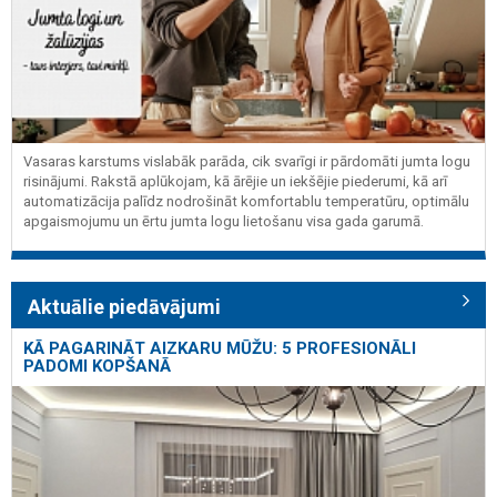
Vasaras karstums vislabāk parāda, cik svarīgi ir pārdomāti jumta logu
risinājumi. Rakstā aplūkojam, kā ārējie un iekšējie piederumi, kā arī
automatizācija palīdz nodrošināt komfortablu temperatūru, optimālu
apgaismojumu un ērtu jumta logu lietošanu visa gada garumā.
Aktuālie piedāvājumi
KĀ PAGARINĀT AIZKARU MŪŽU: 5 PROFESIONĀLI
PADOMI KOPŠANĀ