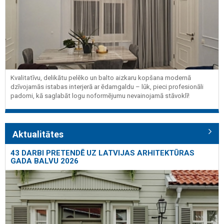
Kvalitatīvu, delikātu pelēko un balto aizkaru kopšana modernā
dzīvojamās istabas interjerā ar ēdamgaldu – lūk, pieci profesionāli
padomi, kā saglabāt logu noformējumu nevainojamā stāvoklī!
Aktualitātes
43 DARBI PRETENDĒ UZ LATVIJAS ARHITEKTŪRAS
GADA BALVU 2026