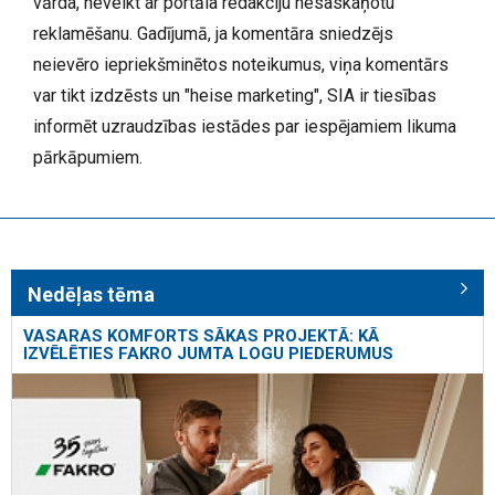
vārda, neveikt ar portāla redakciju nesaskaņotu
reklamēšanu. Gadījumā, ja komentāra sniedzējs
neievēro iepriekšminētos noteikumus, viņa komentārs
var tikt izdzēsts un "heise marketing", SIA ir tiesības
informēt uzraudzības iestādes par iespējamiem likuma
pārkāpumiem.
Nedēļas tēma
VASARAS KOMFORTS SĀKAS PROJEKTĀ: KĀ
IZVĒLĒTIES FAKRO JUMTA LOGU PIEDERUMUS