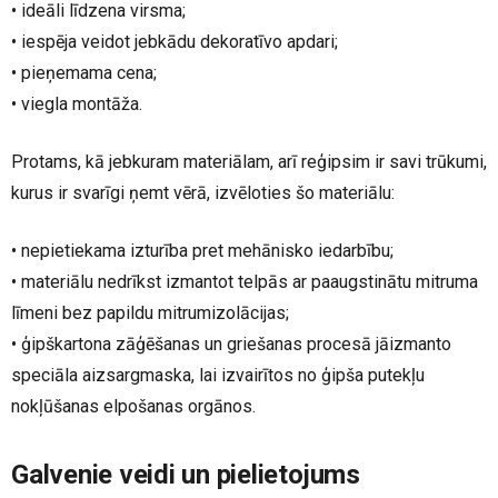
• ideāli līdzena virsma;
• iespēja veidot jebkādu dekoratīvo apdari;
• pieņemama cena;
• viegla montāža.
Protams, kā jebkuram materiālam, arī reģipsim ir savi trūkumi,
kurus ir svarīgi ņemt vērā, izvēloties šo materiālu:
• nepietiekama izturība pret mehānisko iedarbību;
• materiālu nedrīkst izmantot telpās ar paaugstinātu mitruma
līmeni bez papildu mitrumizolācijas;
• ģipškartona zāģēšanas un griešanas procesā jāizmanto
speciāla aizsargmaska, lai izvairītos no ģipša putekļu
nokļūšanas elpošanas orgānos.
Galvenie veidi un pielietojums