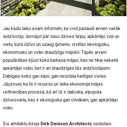
Jau kādu laiku esam informēti, ka visā pasaulē arvien vairāk
iedzīvotāji, domājot par savu dzīves telpu, apkārtējo vidi un
vietu, kurā dzīvo un uzaug ģimene, izvēlas ekoloģisku,
ekonomisku un videi draudzīgu mājokli. Tāpēc arvien
populārākas kļūst koka karkasa mājas, kas ne tikai nekaitē
apkārtējai videi, bet ir arī draudzīgas tās iedzīvotājiem.
Dabīgais koks gan elpo, gan neizdala kaitīgas vielas.
Jāuzsver, ka tā ir resursu un laika ekonomija mājas
celtniecības procesā, kā arī tā ir dabiska, elpojoša
dzīvesvieta, kas ir ekoloģiska gan cilvēkam, gan apkārtējai
videi.
Šis arhitektu biroja
Dirk Denison Architects
veidotais