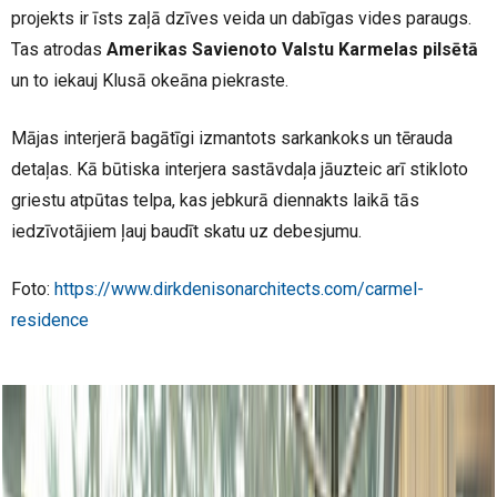
projekts ir īsts zaļā dzīves veida un dabīgas vides paraugs.
Tas atrodas
Amerikas Savienoto Valstu Karmelas pilsētā
un to iekauj Klusā okeāna piekraste.
Mājas interjerā bagātīgi izmantots sarkankoks un tērauda
detaļas. Kā būtiska interjera sastāvdaļa jāuzteic arī stikloto
griestu atpūtas telpa, kas jebkurā diennakts laikā tās
iedzīvotājiem ļauj baudīt skatu uz debesjumu.
Foto:
https://www.dirkdenisonarchitects.com/carmel-
residence