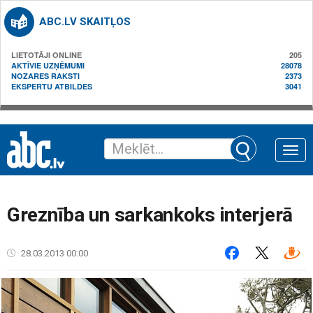
ABC.LV SKAITĻOS
LIETOTĀJI ONLINE
205
AKTĪVIE UZŅĒMUMI
28078
NOZARES RAKSTI
2373
EKSPERTU ATBILDES
3041
Toggle
naviga
Greznība un sarkankoks interjerā
28.03.2013 00:00