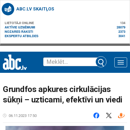
ABC.LV SKAITĻOS
LIETOTĀJI ONLINE
134
AKTĪVIE UZŅĒMUMI
28079
NOZARES RAKSTI
2373
EKSPERTU ATBILDES
3041
Toggle
naviga
Grundfos apkures cirkulācijas
sūkņi – uzticami, efektīvi un viedi
06.11.2023 17:50