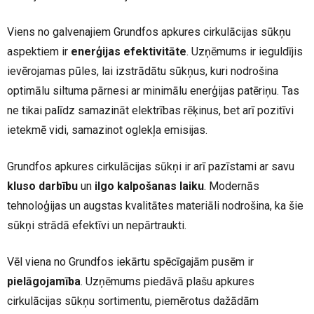
Viens no galvenajiem Grundfos apkures cirkulācijas sūkņu
aspektiem ir
enerģijas efektivitāte
. Uzņēmums ir ieguldījis
ievērojamas pūles, lai izstrādātu sūkņus, kuri nodrošina
optimālu siltuma pārnesi ar minimālu enerģijas patēriņu. Tas
ne tikai palīdz samazināt elektrības rēķinus, bet arī pozitīvi
ietekmē vidi, samazinot oglekļa emisijas.
Grundfos apkures cirkulācijas sūkņi ir arī pazīstami ar savu
kluso darbību
un
ilgo kalpošanas laiku
. Modernās
tehnoloģijas un augstas kvalitātes materiāli nodrošina, ka šie
sūkņi strādā efektīvi un nepārtraukti.
Vēl viena no Grundfos iekārtu spēcīgajām pusēm ir
pielāgojamība
. Uzņēmums piedāvā plašu apkures
cirkulācijas sūkņu sortimentu, piemērotus dažādām