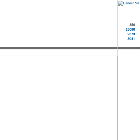
356
28080
2373
3041