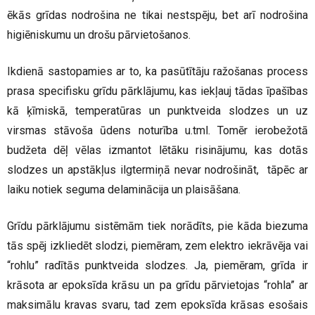
ēkās grīdas nodrošina ne tikai nestspēju, bet arī nodrošina
higiēniskumu un drošu pārvietošanos.
Ikdienā sastopamies ar to, ka pasūtītāju ražošanas process
prasa specifisku grīdu pārklājumu, kas iekļauj tādas īpašības
kā ķīmiskā, temperatūras un punktveida slodzes un uz
virsmas stāvoša ūdens noturība u.tml. Tomēr ierobežotā
budžeta dēļ vēlas izmantot lētāku risinājumu, kas dotās
slodzes un apstākļus ilgtermiņā nevar nodrošināt, tāpēc ar
laiku notiek seguma delaminācija un plaisāšana.
Grīdu pārklājumu sistēmām tiek norādīts, pie kāda biezuma
tās spēj izkliedēt slodzi, piemēram, zem elektro iekrāvēja vai
“rohlu” radītās punktveida slodzes. Ja, piemēram, grīda ir
krāsota ar epoksīda krāsu un pa grīdu pārvietojas “rohla” ar
maksimālu kravas svaru, tad zem epoksīda krāsas esošais