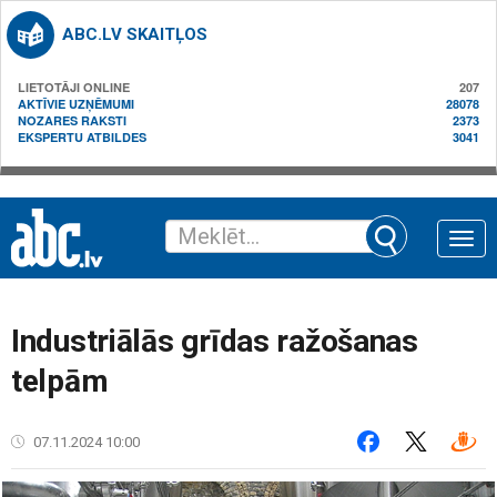
ABC.LV SKAITĻOS
LIETOTĀJI ONLINE
207
AKTĪVIE UZŅĒMUMI
28078
NOZARES RAKSTI
2373
EKSPERTU ATBILDES
3041
Toggle
naviga
Industriālās grīdas ražošanas
telpām
07.11.2024 10:00