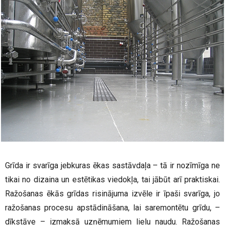
Grīda ir svarīga jebkuras ēkas sastāvdaļa – tā ir nozīmīga ne
tikai no dizaina un estētikas viedokļa, tai jābūt arī praktiskai.
Ražošanas ēkās grīdas risinājuma izvēle ir īpaši svarīga, jo
ražošanas procesu apstādināšana, lai saremontētu grīdu, –
dīkstāve – izmaksā uzņēmumiem lielu naudu. Ražošanas