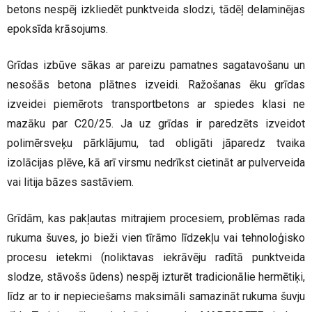
betons nespēj izkliedēt punktveida slodzi, tādēļ delaminējas
epoksīda krāsojums.
Grīdas izbūve sākas ar pareizu pamatnes sagatavošanu un
nesošās betona plātnes izveidi. Ražošanas ēku grīdas
izveidei piemērots transportbetons ar spiedes klasi ne
mazāku par C20/25. Ja uz grīdas ir paredzēts izveidot
polimērsveķu pārklājumu, tad obligāti jāparedz tvaika
izolācijas plēve, kā arī virsmu nedrīkst cietināt ar pulverveida
vai litija bāzes sastāviem.
Grīdām, kas pakļautas mitrajiem procesiem, problēmas rada
rukuma šuves, jo bieži vien tīrāmo līdzekļu vai tehnoloģisko
procesu ietekmi (noliktavas iekrāvēju radītā punktveida
slodze, stāvošs ūdens) nespēj izturēt tradicionālie hermētiķi,
līdz ar to ir nepieciešams maksimāli samazināt rukuma šuvju