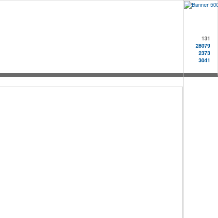
131
28079
2373
3041