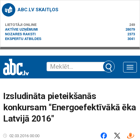
ABC.LV SKAITĻOS
LIETOTĀJI ONLINE
249
AKTĪVIE UZŅĒMUMI
28079
NOZARES RAKSTI
2373
EKSPERTU ATBILDES
3041
Toggle
naviga
Izsludināta pieteikšanās
konkursam "Energoefektīvākā ēka
Latvijā 2016"
02.03.2016 00:00