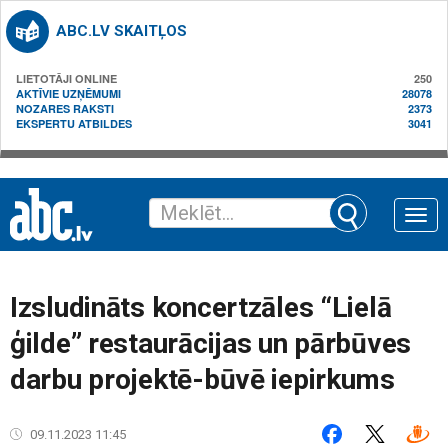
ABC.LV SKAITĻOS
LIETOTĀJI ONLINE
250
AKTĪVIE UZŅĒMUMI
28078
NOZARES RAKSTI
2373
EKSPERTU ATBILDES
3041
Toggle
naviga
Izsludināts koncertzāles “Lielā
ģilde” restaurācijas un pārbūves
darbu projektē-būvē iepirkums
09.11.2023 11:45