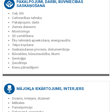
PAKALPOJUMI, DARBI, BŪVNIECĪBAS
SASKAŅOŠANA
Ceļi, tilti
Celtniecības tehnika
Pakalpojumi, darbi
Zemes dienests
Monitorings
3D uzmērīšana
Ēku tehniskā apsekošana, energoaudits
Telpu kopšana
Saskaņošanas process, dokumentācija
Būvvaldes, būvuzraudzība, likumi
Ģeoloģija
Ģeodēzija
Kravu pārvadājumi
MĀJOKĻA IEKĀRTOJUMS, INTERJERS
Dizains, interjers, dizaineri
Mēbeles
Pamatprincipi
Dzīvojamā, viesistaba