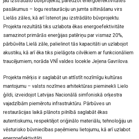
jau izstrādāto būvprojektu, paredzot energoefektivitātes
pasākumus – logu restaurāciju un jumta siltināšanu virs
Lielās zāles, kā arī īstenot jau izstrādāto būvprojektu.
Projekta rezultātā tiks uzlabota ēkas energoefektivitāte
samazinot primārās enerģijas patēriņu par vismaz 20%,
pārbūvēta Lielā zāle, palielinot tās kapacitāti un uzlabojot
akustiku, kā arī ēka tiks pielāgota cilvēkiem ar funkcionāliem
traucējumiem, norāda VNĪ valdes locekle Jeļena Gavrilova.
Projekta mērķis ir saglabāt un attīstīt nozīmīgu kultūras
mantojumu – valsts nozīmes arhitektūras pieminekli Lielo
ģildi, izveidojot Latvijas Nacionālā simfoniskā orķestra
vajadzībām piemērotu infrastruktūru. Pārbūves un
restaurācijas laikā plānots pilnībā saglabāt ēkas
autentiskumu, respektējot oriģinālo materiālu, tehnoloģiju un
vēsturisko būvniecības paņēmienu lietojumu, kā arī uzlabot
energoefektivitāti.