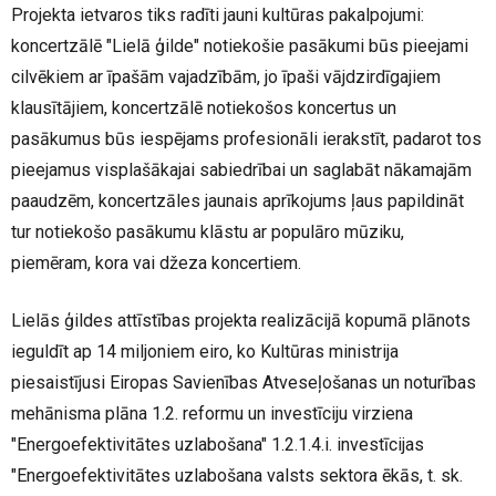
Projekta ietvaros tiks radīti jauni kultūras pakalpojumi:
koncertzālē "Lielā ģilde" notiekošie pasākumi būs pieejami
cilvēkiem ar īpašām vajadzībām, jo īpaši vājdzirdīgajiem
klausītājiem, koncertzālē notiekošos koncertus un
pasākumus būs iespējams profesionāli ierakstīt, padarot tos
pieejamus visplašākajai sabiedrībai un saglabāt nākamajām
paaudzēm, koncertzāles jaunais aprīkojums ļaus papildināt
tur notiekošo pasākumu klāstu ar populāro mūziku,
piemēram, kora vai džeza koncertiem.
Lielās ģildes attīstības projekta realizācijā kopumā plānots
ieguldīt ap 14 miljoniem eiro, ko Kultūras ministrija
piesaistījusi Eiropas Savienības Atveseļošanas un noturības
mehānisma plāna 1.2. reformu un investīciju virziena
"Energoefektivitātes uzlabošana" 1.2.1.4.i. investīcijas
"Energoefektivitātes uzlabošana valsts sektora ēkās, t. sk.