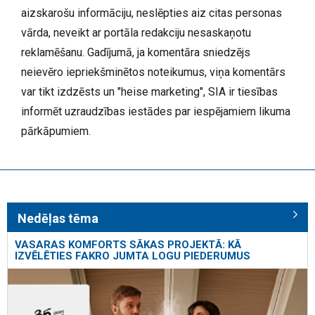
aizskarošu informāciju, neslēpties aiz citas personas
vārda, neveikt ar portāla redakciju nesaskaņotu
reklamēšanu. Gadījumā, ja komentāra sniedzējs
neievēro iepriekšminētos noteikumus, viņa komentārs
var tikt izdzēsts un "heise marketing", SIA ir tiesības
informēt uzraudzības iestādes par iespējamiem likuma
pārkāpumiem.
Nedēļas tēma
VASARAS KOMFORTS SĀKAS PROJEKTĀ: KĀ
IZVĒLĒTIES FAKRO JUMTA LOGU PIEDERUMUS