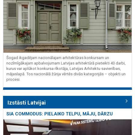
Šogad ikgadējam nacionālajam arhitektūras konkursam un
nozīmīgākajam apbalvojumam Latvijas arhitektūrā pieteikti 43 darbi,
kurus var aplūkot konkursa rīkotāja, Latvijas Arhitektu savienības,
mājaslapā. Tos nacionālā žūrija vērtēs divās kategorijās – objekti un
procesi.
Izstāsti Latvijai
SIA COMMODUS: PIELAIKO TELPU, MĀJU, DĀRZU