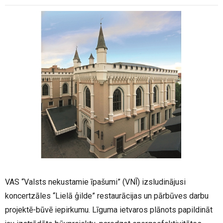
VAS “Valsts nekustamie īpašumi” (VNĪ) izsludinājusi
koncertzāles “Lielā ģilde” restaurācijas un pārbūves darbu
projektē-būvē iepirkumu. Līguma ietvaros plānots papildināt