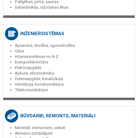
Palīgēkas, pirtis, saunas
Sabiedriskās, ražošanas ēkas
INŽENIERSISTĒMAS
Apsardze, drošība, ugunsdrošība
Gāze
Inženiersistēmas no A-Z
Energoefektivitāte
Elektroapgāde
Apkure, siltumtehnika
Ūdensapgāde, kanalizācija
Ventilācija, kondicionēšana
Telekomunikācijas
BŪVDARBI, REMONTS, MATERIĀLI
Materiāli, instrumenti, veikali
Akmens izstrādājumi