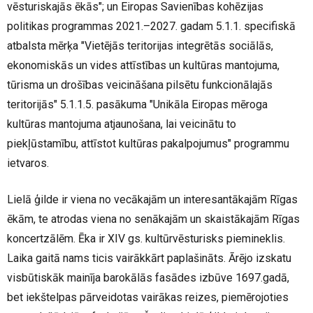
vēsturiskajās ēkās"; un Eiropas Savienības kohēzijas
politikas programmas 2021.–2027. gadam 5.1.1. specifiskā
atbalsta mērķa "Vietējās teritorijas integrētās sociālās,
ekonomiskās un vides attīstības un kultūras mantojuma,
tūrisma un drošības veicināšana pilsētu funkcionālajās
teritorijās" 5.1.1.5. pasākuma "Unikāla Eiropas mēroga
kultūras mantojuma atjaunošana, lai veicinātu to
piekļūstamību, attīstot kultūras pakalpojumus" programmu
ietvaros.
Lielā ģilde ir viena no vecākajām un interesantākajām Rīgas
ēkām, te atrodas viena no senākajām un skaistākajām Rīgas
koncertzālēm. Ēka ir XIV gs. kultūrvēsturisks piemineklis.
Laika gaitā nams ticis vairākkārt paplašināts. Ārējo izskatu
visbūtiskāk mainīja barokālās fasādes izbūve 1697.gadā,
bet iekštelpas pārveidotas vairākas reizes, piemērojoties