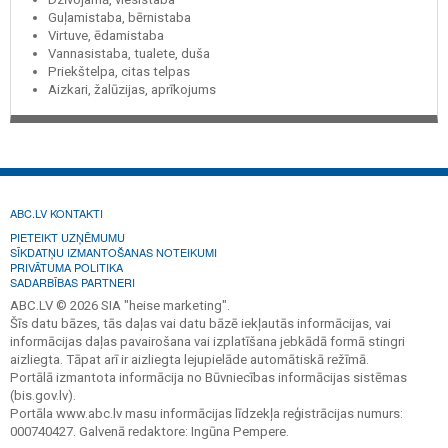
Guļamistaba, bērnistaba
Virtuve, ēdamistaba
Vannasistaba, tualete, duša
Priekštelpa, citas telpas
Aizkari, žalūzijas, aprīkojums
ABC.LV KONTAKTI
PIETEIKT UZŅĒMUMU
SĪKDATŅU IZMANTOŠANAS NOTEIKUMI
PRIVĀTUMA POLITIKA
SADARBĪBAS PARTNERI
ABC.LV © 2026 SIA "heise marketing".
Šīs datu bāzes, tās daļas vai datu bāzē iekļautās informācijas, vai
informācijas daļas pavairošana vai izplatīšana jebkādā formā stingri
aizliegta. Tāpat arī ir aizliegta lejupielāde automātiskā režīmā.
Portālā izmantota informācija no Būvniecības informācijas sistēmas
(bis.gov.lv).
Portāla www.abc.lv masu informācijas līdzekļa reģistrācijas numurs:
000740427. Galvenā redaktore: Ingūna Pempere.