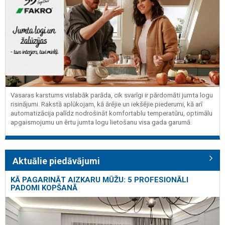
Vasaras karstums vislabāk parāda, cik svarīgi ir pārdomāti jumta logu
risinājumi. Rakstā aplūkojam, kā ārējie un iekšējie piederumi, kā arī
automatizācija palīdz nodrošināt komfortablu temperatūru, optimālu
apgaismojumu un ērtu jumta logu lietošanu visa gada garumā.
Aktuālie piedāvājumi
KĀ PAGARINĀT AIZKARU MŪŽU: 5 PROFESIONĀLI
PADOMI KOPŠANĀ