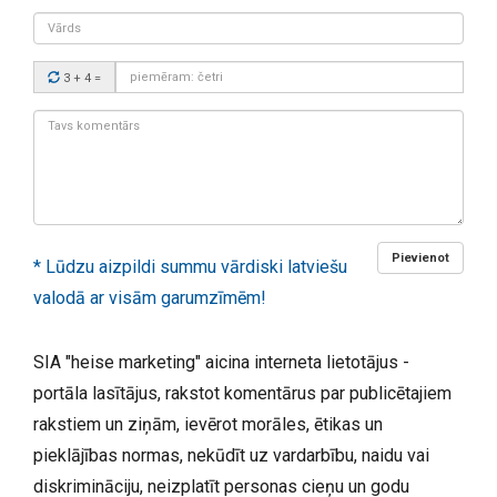
Vārds
Drošības
3 + 4
=
kods:
Tavs
komentārs:
Pievienot
* Lūdzu aizpildi summu vārdiski latviešu
valodā ar visām garumzīmēm!
SIA "heise marketing" aicina interneta lietotājus -
portāla lasītājus, rakstot komentārus par publicētajiem
rakstiem un ziņām, ievērot morāles, ētikas un
pieklājības normas, nekūdīt uz vardarbību, naidu vai
diskrimināciju, neizplatīt personas cieņu un godu