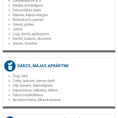
Celtniecība no A-Z
Metāla izstrādājumi
Demontāžas darbi
Kāpnes, kāpņu margas
Būvlaukums, pamati
Griesti, grīdas
Jumts
Logi, durvis, aprīkojums
Kamīni, krāsnis, skursteņi
Sienas, fasādes
DĀRZS, MĀJAS APKĀRTNE
Žogi, vārti
Celiņi, laukumi, zemes darbi
Dīķi, baseini, ūdenstilpnes
Dārza būves, mēbeles, dekori
Dārza projektēšana
Apzaļumošana, dārza kopšana