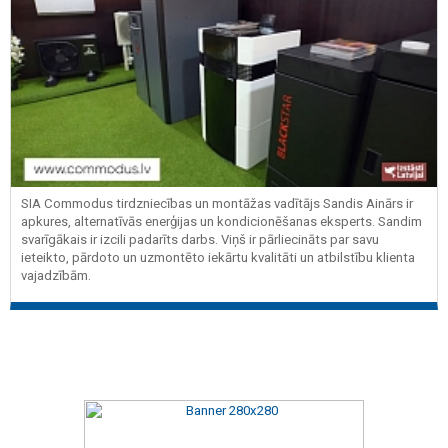
SIA Commodus tirdzniecības un montāžas vadītājs Sandis Ainārs ir
apkures, alternatīvās enerģijas un kondicionēšanas eksperts. Sandim
svarīgākais ir izcili padarīts darbs. Viņš ir pārliecināts par savu
ieteikto, pārdoto un uzmontēto iekārtu kvalitāti un atbilstību klienta
vajadzībām.