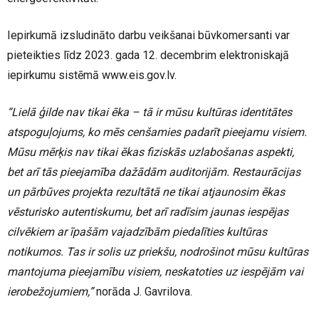
Iepirkumā izsludināto darbu veikšanai būvkomersanti var
pieteikties līdz 2023. gada 12. decembrim elektroniskajā
iepirkumu sistēmā www.eis.gov.lv.
“Lielā ģilde nav tikai ēka – tā ir mūsu kultūras identitātes
atspoguļojums, ko mēs cenšamies padarīt pieejamu visiem.
Mūsu mērķis nav tikai ēkas fiziskās uzlabošanas aspekti,
bet arī tās pieejamība dažādām auditorijām. Restaurācijas
un pārbūves projekta rezultātā ne tikai atjaunosim ēkas
vēsturisko autentiskumu, bet arī radīsim jaunas iespējas
cilvēkiem ar īpašām vajadzībām piedalīties kultūras
notikumos. Tas ir solis uz priekšu, nodrošinot mūsu kultūras
mantojuma pieejamību visiem, neskatoties uz iespējām vai
ierobežojumiem,”
norāda J. Gavrilova.