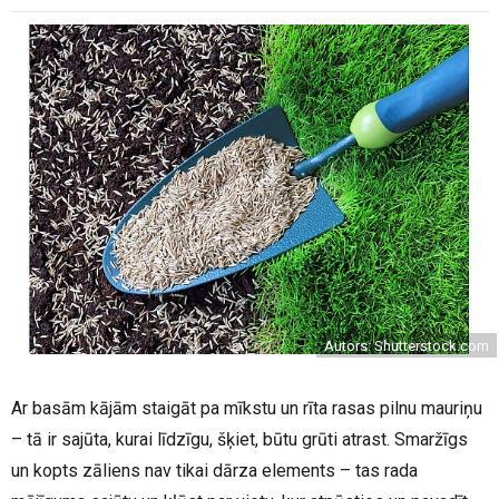
Autors: Shutterstock.com
Ar basām kājām staigāt pa mīkstu un rīta rasas pilnu mauriņu
– tā ir sajūta, kurai līdzīgu, šķiet, būtu grūti atrast. Smaržīgs
un kopts zāliens nav tikai dārza elements ­­­­­­­­­­­– tas rada