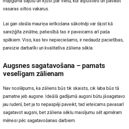
mājīguma sajūtu un kļūst par vietu, kur atpūsties un pavadīt
vasaras siltos vakarus.
Lai gan ideāla mauriņa ierīkošana sākotnēji var šķist kā
sarežģīta zinātne, patiesībā tas ir paveicams arī paša
spēkiem. Viss, kas tev nepieciešams, ir nedaudz pacietības,
pareizie darbarīki un kvalitatīva zāliena sēkla.
Augsnes sagatavošana – pamats
veselīgam zālienam
Nav noslēpums, ka zāliens būs tik skaists, cik laba būs tā
pamatne jeb augsne. Ideālā gadījumā augsni būtu jāsagatavo
jau rudenī, bet ja to nepaspēji paveikt, tad ieteicams pavasarī
sagatavot augsni, bet zāliena sēklu maisījumu sēt apmēram
mēnesi pēc sagatavošanas darbiem.