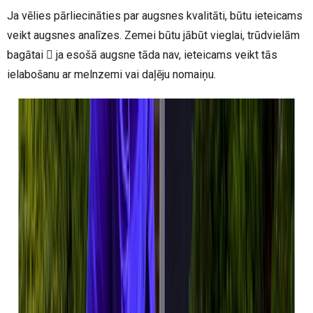
Ja vēlies pārliecināties par augsnes kvalitāti, būtu ieteicams
veikt augsnes analīzes. Zemei būtu jābūt vieglai, trūdvielām
bagātai  ja esošā augsne tāda nav, ieteicams veikt tās
ielabošanu ar melnzemi vai daļēju nomaiņu.