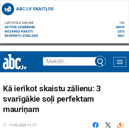
ABC.LV SKAITĻOS
LIETOTĀJI ONLINE
133
AKTĪVIE UZŅĒMUMI
28078
NOZARES RAKSTI
2373
EKSPERTU ATBILDES
3041
Toggle
naviga
Kā ierīkot skaistu zālienu: 3
svarīgākie soļi perfektam
mauriņam
11.05.2026 11:17