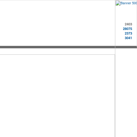
2403
28075
2373
3041