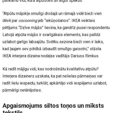
patīkamu vidi, kurā atpūsties un atgūt spēkus.
“Atpūtu mājokļa omulīgi drošajā un rāmajā vidē bieži vien
dēvē par
cocooning
jeb “iekūņošanos”. IKEA veiktais
pētījums “Dzīve mājās” liecina, ka gandrīz pusei respondentu
Latvijā atpūta mājās ir svarīgākais elements, kas palīdz
uzlabot garīgo labsajūtu. Svētku sezona bieži vien ir laiks,
kad ļaujam sev pilnībā izbaudīt omulīgo gaisotni,” stāsta
IKEA interjera dizaina nodaļas vadītājs Dariuss Rimkus.
Kā radīt mājīgu vidi, kas nodrošinātu kvalitatīvu atpūtu?
Interjera dizainers uzskata, ka pat nelielas pārmaiņas var
radīt lielu iespaidu, turklāt, apkārtējo vidi iespējams uzlabot,
pārmērīgi netērējoties.
Apgaismojums siltos toņos un mīksts
tekstils