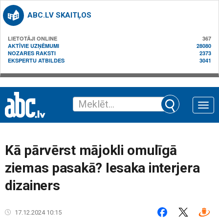
ABC.LV SKAITĻOS
LIETOTĀJI ONLINE
367
AKTĪVIE UZŅĒMUMI
28080
NOZARES RAKSTI
2373
EKSPERTU ATBILDES
3041
Toggle
naviga
Kā pārvērst mājokli omulīgā
ziemas pasakā? Iesaka interjera
dizainers
17.12.2024 10:15