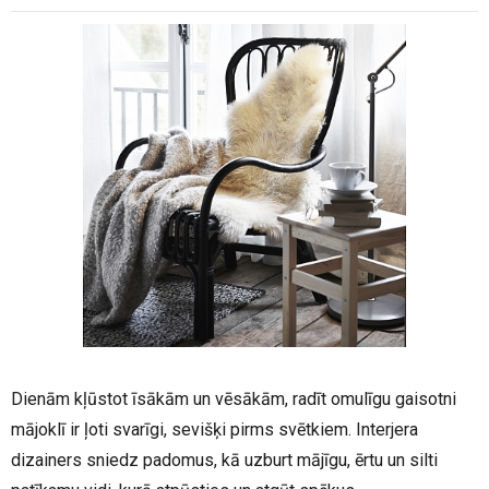
Dienām kļūstot īsākām un vēsākām, radīt omulīgu gaisotni
mājoklī ir ļoti svarīgi, sevišķi pirms svētkiem. Interjera
dizainers sniedz padomus, kā uzburt mājīgu, ērtu un silti