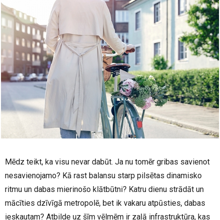
Mēdz teikt, ka visu nevar dabūt. Ja nu tomēr gribas savienot
nesavienojamo? Kā rast balansu starp pilsētas dinamisko
ritmu un dabas mierinošo klātbūtni? Katru dienu strādāt un
mācīties dzīvīgā metropolē, bet ik vakaru atpūsties, dabas
ieskautam? Atbilde uz šīm vēlmēm ir zaļā infrastruktūra, kas