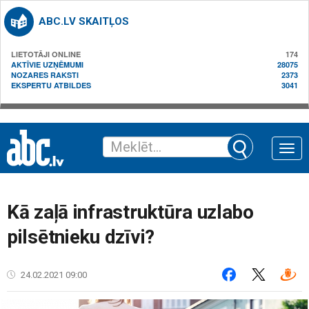
ABC.LV SKAITĻOS
LIETOTĀJI ONLINE
174
AKTĪVIE UZŅĒMUMI
28075
NOZARES RAKSTI
2373
EKSPERTU ATBILDES
3041
Toggle
naviga
Kā zaļā infrastruktūra uzlabo
pilsētnieku dzīvi?
24.02.2021 09:00