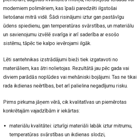
moderniem polimēriem, kas īpaši paredzēti ilgstošai
lietošanai mitrā vidē. Šādi risinājumi iztur gan pastāvīgu
ūdens spiedienu, gan temperatūras svārstības, un materiālu
un savienojumu izvēlē svarīga ir arī saderība ar esošo
sistēmu, tāpēc tie kalpo ievērojami ilgāk.
Lēti santehnikas izstrādājumi bieži tiek izgatavoti no
materiāliem, kas ātri nolietojas. Rezultātā jau pēc gada vai
diviem parādās noplūdes vai mehāniski bojājumi. Tas ne tikai
rada ikdienas neērtības, bet arī palielina negadījumu risku.
Pirms pirkuma jāņem vērā, cik kvalitatīvas un piemērotas
konkrētajām vajadzībām ir iekārtas:
materiālu kvalitātei: izturīgi materiāli labāk iztur mitrumu,
temperatūras svārstības un ikdienas slodzi,