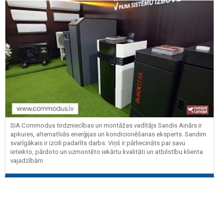
SIA Commodus tirdzniecības un montāžas vadītājs Sandis Ainārs ir
apkures, alternatīvās enerģijas un kondicionēšanas eksperts. Sandim
svarīgākais ir izcili padarīts darbs. Viņš ir pārliecināts par savu
ieteikto, pārdoto un uzmontēto iekārtu kvalitāti un atbilstību klienta
vajadzībām.