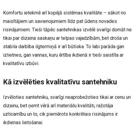
Komfortu ietekmē arī kopējā sistēmas kvalitāte – sākot no
maisītājiem un savienojumiem līdz pat ūdens novades
risinājumiem. Tieši tāpēc santehnikas izvēlē svarīgi domāt ne
tikai par dizaina saskaņu ar telpas vajadzībām, bet droša un
stabila darbība ilgtermiņā ir arī būtiska. To labi parāda gan
izlietnes, gan vannas, kuru ērtība ikdienā ir tieši saistīta ar
kvalitatīvu izbūvi.
Kā izvēlēties kvalitatīvu santehniku
Izvēloties santehniku, svarīgi neaprobežoties tikai ar cenu un
dizainu, bet ņemt vērā arī materiālu kvalitāti, ražotāja
uzticamību un to, cik piemērots konkrētais risinājums ir
ikdienas lietošanai.