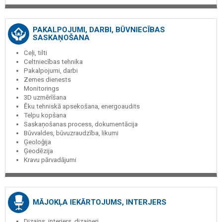
PAKALPOJUMI, DARBI, BŪVNIECĪBAS
SASKAŅOŠANA
Ceļi, tilti
Celtniecības tehnika
Pakalpojumi, darbi
Zemes dienests
Monitorings
3D uzmērīšana
Ēku tehniskā apsekošana, energoaudits
Telpu kopšana
Saskaņošanas process, dokumentācija
Būvvaldes, būvuzraudzība, likumi
Ģeoloģija
Ģeodēzija
Kravu pārvadājumi
MĀJOKĻA IEKĀRTOJUMS, INTERJERS
Dizains, interjers, dizaineri