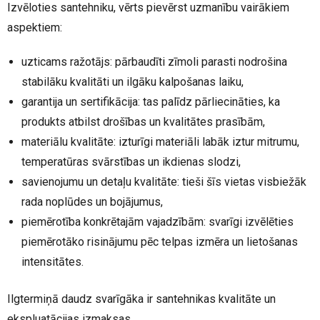
Izvēloties santehniku, vērts pievērst uzmanību vairākiem
aspektiem:
uzticams ražotājs: pārbaudīti zīmoli parasti nodrošina
stabilāku kvalitāti un ilgāku kalpošanas laiku,
garantija un sertifikācija: tas palīdz pārliecināties, ka
produkts atbilst drošības un kvalitātes prasībām,
materiālu kvalitāte: izturīgi materiāli labāk iztur mitrumu,
temperatūras svārstības un ikdienas slodzi,
savienojumu un detaļu kvalitāte: tieši šīs vietas visbiežāk
rada noplūdes un bojājumus,
piemērotība konkrētajām vajadzībām: svarīgi izvēlēties
piemērotāko risinājumu pēc telpas izmēra un lietošanas
intensitātes.
Ilgtermiņā daudz svarīgāka ir santehnikas kvalitāte un
ekspluatācijas izmaksas.