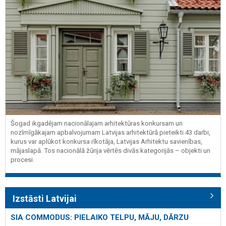
Šogad ikgadējam nacionālajam arhitektūras konkursam un
nozīmīgākajam apbalvojumam Latvijas arhitektūrā pieteikti 43 darbi,
kurus var aplūkot konkursa rīkotāja, Latvijas Arhitektu savienības,
mājaslapā. Tos nacionālā žūrija vērtēs divās kategorijās – objekti un
procesi.
Izstāsti Latvijai
SIA COMMODUS: PIELAIKO TELPU, MĀJU, DĀRZU