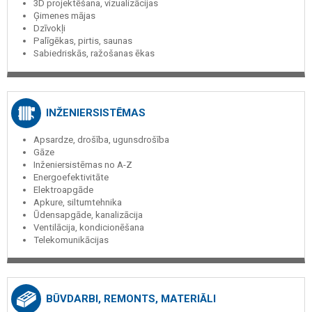
3D projektēšana, vizualizācijas
Ģimenes mājas
Dzīvokļi
Palīgēkas, pirtis, saunas
Sabiedriskās, ražošanas ēkas
INŽENIERSISTĒMAS
Apsardze, drošība, ugunsdrošība
Gāze
Inženiersistēmas no A-Z
Energoefektivitāte
Elektroapgāde
Apkure, siltumtehnika
Ūdensapgāde, kanalizācija
Ventilācija, kondicionēšana
Telekomunikācijas
BŪVDARBI, REMONTS, MATERIĀLI