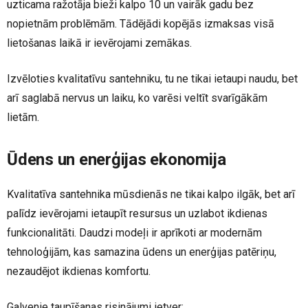
uzticama ražotāja bieži kalpo 10 un vairāk gadu bez
nopietnām problēmām. Tādējādi kopējās izmaksas visā
lietošanas laikā ir ievērojami zemākas.
Izvēloties kvalitatīvu santehniku, tu ne tikai ietaupi naudu, bet
arī saglabā nervus un laiku, ko varēsi veltīt svarīgākām
lietām.
Ūdens un enerģijas ekonomija
Kvalitatīva santehnika mūsdienās ne tikai kalpo ilgāk, bet arī
palīdz ievērojami ietaupīt resursus un uzlabot ikdienas
funkcionalitāti. Daudzi modeļi ir aprīkoti ar modernām
tehnoloģijām, kas samazina ūdens un enerģijas patēriņu,
nezaudējot ikdienas komfortu.
Galvenie taupīšanas risinājumi ietver: