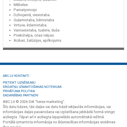
Mēbeles
Pamatprincipi
Dzīvojamā, viesistaba
Guļamistaba, bērnistaba
Virtuve, ēdamistaba
Vannasistaba, tualete, duša
Priekštelpa, citas telpas
Aizkari, žalūzijas, aprīkojums
ABC.LV KONTAKTI
PIETEIKT UZŅĒMUMU
SĪKDATŅU IZMANTOŠANAS NOTEIKUMI
PRIVĀTUMA POLITIKA
SADARBĪBAS PARTNERI
ABC.LV © 2026 SIA "heise marketing".
Šīs datu bāzes, tās daļas vai datu bāzē iekļautās informācijas, vai
informācijas daļas pavairošana vai izplatīšana jebkādā formā stingri
aizliegta. Tāpat arī ir aizliegta lejupielāde automātiskā režīmā.
Portālā izmantota informācija no Būvniecības informācijas sistēmas