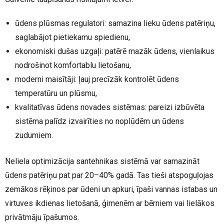
ūdens plūsmas regulatori: samazina lieku ūdens patēriņu,
saglabājot pietiekamu spiedienu,
ekonomiski dušas uzgaļi: patērē mazāk ūdens, vienlaikus
nodrošinot komfortablu lietošanu,
moderni maisītāji: ļauj precīzāk kontrolēt ūdens
temperatūru un plūsmu,
kvalitatīvas ūdens novades sistēmas: pareizi izbūvēta
sistēma palīdz izvairīties no noplūdēm un ūdens
zudumiem.
Neliela optimizācija santehnikas sistēmā var samazināt
ūdens patēriņu pat par 20–40% gadā. Tas tieši atspoguļojas
zemākos rēķinos par ūdeni un apkuri, īpaši vannas istabas un
virtuves ikdienas lietošanā, ģimenēm ar bērniem vai lielākos
privātmāju īpašumos.