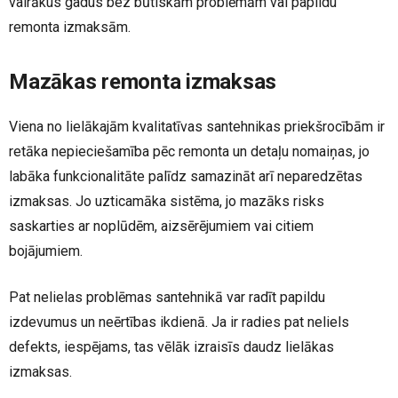
vairākus gadus bez būtiskām problēmām vai papildu
remonta izmaksām.
Mazākas remonta izmaksas
Viena no lielākajām kvalitatīvas santehnikas priekšrocībām ir
retāka nepieciešamība pēc remonta un detaļu nomaiņas, jo
labāka funkcionalitāte palīdz samazināt arī neparedzētas
izmaksas. Jo uzticamāka sistēma, jo mazāks risks
saskarties ar noplūdēm, aizsērējumiem vai citiem
bojājumiem.
Pat nelielas problēmas santehnikā var radīt papildu
izdevumus un neērtības ikdienā. Ja ir radies pat neliels
defekts, iespējams, tas vēlāk izraisīs daudz lielākas
izmaksas.