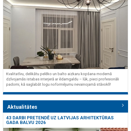
Kvalitatīvu, delikātu pelēko un balto aizkaru kopšana modernā
dzīvojamās istabas interjerā ar ēdamgaldu – lūk, pieci profesionāli
padomi, kā saglabāt logu noformējumu nevainojamā stāvoklī!
Aktualitātes
43 DARBI PRETENDĒ UZ LATVIJAS ARHITEKTŪRAS
GADA BALVU 2026