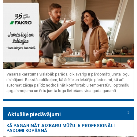
Vasaras karstums vislabāk parāda, cik svarīgi ir pārdomāti jumta logu
risinājumi. Rakstā aplūkojam, kā ārējie un iekšējie piederumi, kā arī
automatizācija palīdz nodrošināt komfortablu temperatūru, optimālu
apgaismojumu un ērtu jumta logu lietošanu visa gada garumā.
Aktuālie piedāvājumi
KĀ PAGARINĀT AIZKARU MŪŽU: 5 PROFESIONĀLI
PADOMI KOPŠANĀ