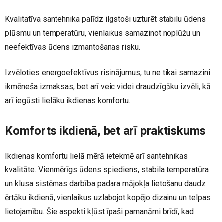
Kvalitatīva santehnika palīdz ilgstoši uzturēt stabilu ūdens
plūsmu un temperatūru, vienlaikus samazinot noplūžu un
neefektīvas ūdens izmantošanas risku.
Izvēloties energoefektīvus risinājumus, tu ne tikai samazini
ikmēneša izmaksas, bet arī veic videi draudzīgāku izvēli, kā
arī iegūsti lielāku ikdienas komfortu.
Komforts ikdienā, bet arī praktiskums
Ikdienas komfortu lielā mērā ietekmē arī santehnikas
kvalitāte. Vienmērīgs ūdens spiediens, stabila temperatūra
un klusa sistēmas darbība padara mājokļa lietošanu daudz
ērtāku ikdienā, vienlaikus uzlabojot kopējo dizainu un telpas
lietojamību. Šie aspekti kļūst īpaši pamanāmi brīdī, kad