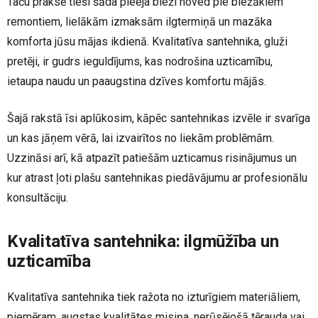
Taču praksē tieši šāda pieeja bieži noved pie biežākiem
remontiem, lielākām izmaksām ilgtermiņā un mazāka
komforta jūsu mājas ikdienā. Kvalitatīva santehnika, gluži
pretēji, ir gudrs ieguldījums, kas nodrošina uzticamību,
ietaupa naudu un paaugstina dzīves komfortu mājās.
Šajā rakstā īsi aplūkosim, kāpēc santehnikas izvēle ir svarīga
un kas jāņem vērā, lai izvairītos no liekām problēmām.
Uzzināsi arī, kā atpazīt patiešām uzticamus risinājumus un
kur atrast ļoti plašu santehnikas piedāvājumu ar profesionālu
konsultāciju.
Kvalitatīva santehnika: ilgmūžība un
uzticamība
Kvalitatīva santehnika tiek ražota no izturīgiem materiāliem,
piemēram, augstas kvalitātes misiņa, nerūsējošā tērauda vai