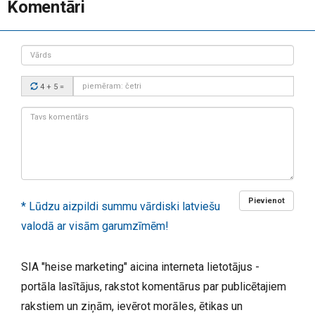
Komentāri
Vārds
Drošības
4 + 5
=
kods:
Tavs
komentārs:
Pievienot
* Lūdzu aizpildi summu vārdiski latviešu
valodā ar visām garumzīmēm!
SIA "heise marketing" aicina interneta lietotājus -
portāla lasītājus, rakstot komentārus par publicētajiem
rakstiem un ziņām, ievērot morāles, ētikas un