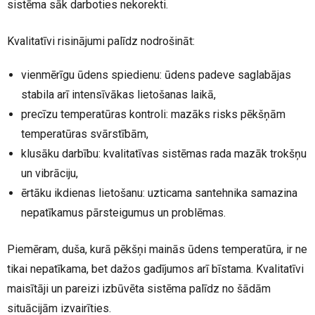
sistēma sāk darboties nekorekti.
Kvalitatīvi risinājumi palīdz nodrošināt:
vienmērīgu ūdens spiedienu: ūdens padeve saglabājas
stabila arī intensīvākas lietošanas laikā,
precīzu temperatūras kontroli: mazāks risks pēkšņām
temperatūras svārstībām,
klusāku darbību: kvalitatīvas sistēmas rada mazāk trokšņu
un vibrāciju,
ērtāku ikdienas lietošanu: uzticama santehnika samazina
nepatīkamus pārsteigumus un problēmas.
Piemēram, duša, kurā pēkšņi mainās ūdens temperatūra, ir ne
tikai nepatīkama, bet dažos gadījumos arī bīstama. Kvalitatīvi
maisītāji un pareizi izbūvēta sistēma palīdz no šādām
situācijām izvairīties.