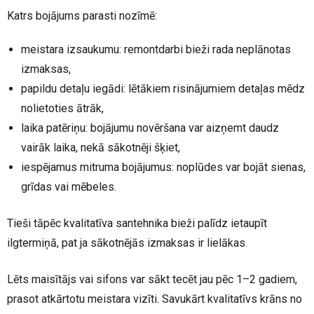
Katrs bojājums parasti nozīmē:
meistara izsaukumu: remontdarbi bieži rada neplānotas
izmaksas,
papildu detaļu iegādi: lētākiem risinājumiem detaļas mēdz
nolietoties ātrāk,
laika patēriņu: bojājumu novēršana var aizņemt daudz
vairāk laika, nekā sākotnēji šķiet,
iespējamus mitruma bojājumus: noplūdes var bojāt sienas,
grīdas vai mēbeles.
Tieši tāpēc kvalitatīva santehnika bieži palīdz ietaupīt
ilgtermiņā, pat ja sākotnējās izmaksas ir lielākas.
Lēts maisītājs vai sifons var sākt tecēt jau pēc 1–2 gadiem,
prasot atkārtotu meistara vizīti. Savukārt kvalitatīvs krāns no