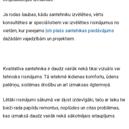
Ja rodas šaubas, kādu santehniku izvēlēties, vērts
konsultēties ar speciālistiem vai izvēlēties risinājumus no
vietām, kur pieejams
ļoti plašs santehikas piedāvājums
dažādām vajadzībām un projektiem.
Kvalitatīva santehnika ir daudz vairāk nekā tikai vizuāls vai
tehnisks risinājums. Tā ietekmē ikdienas komfortu, ūdens
patēriņu, sistēmas drošību un arī izmaksas ilgtermiņā.
Lētāki risinājumi sākumā var šķist izdevīgāki, taču ar laiku tie
bieži rada papildu remontus, noplūdes un citas problēmas,
kas izmaksā daudz vairāk nekā sākotnējais ietaupījums.