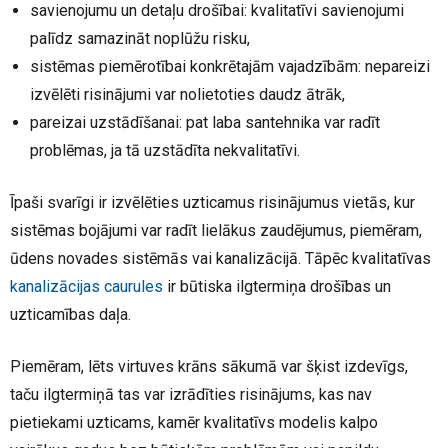
savienojumu un detaļu drošībai: kvalitatīvi savienojumi
palīdz samazināt noplūžu risku,
sistēmas piemērotībai konkrētajām vajadzībām: nepareizi
izvēlēti risinājumi var nolietoties daudz ātrāk,
pareizai uzstādīšanai: pat laba santehnika var radīt
problēmas, ja tā uzstādīta nekvalitatīvi.
Īpaši svarīgi ir izvēlēties uzticamus risinājumus vietās, kur
sistēmas bojājumi var radīt lielākus zaudējumus, piemēram,
ūdens novades sistēmās vai kanalizācijā. Tāpēc kvalitatīvas
kanalizācijas caurules
ir būtiska ilgtermiņa drošības un
uzticamības daļa.
Piemēram, lēts virtuves krāns sākumā var šķist izdevīgs,
taču ilgtermiņā tas var izrādīties risinājums, kas nav
pietiekami uzticams, kamēr kvalitatīvs modelis kalpo