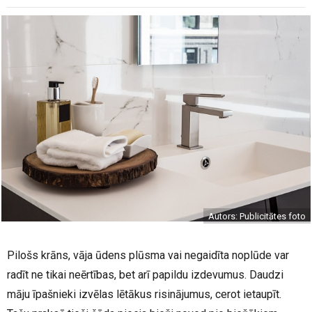
Autors: Publicitātes foto
Pilošs krāns, vāja ūdens plūsma vai negaidīta noplūde var
radīt ne tikai neērtības, bet arī papildu izdevumus. Daudzi
māju īpašnieki izvēlas lētākus risinājumus, cerot ietaupīt.