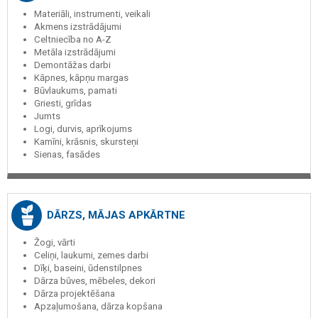
Materiāli, instrumenti, veikali
Akmens izstrādājumi
Celtniecība no A-Z
Metāla izstrādājumi
Demontāžas darbi
Kāpnes, kāpņu margas
Būvlaukums, pamati
Griesti, grīdas
Jumts
Logi, durvis, aprīkojums
Kamīni, krāsnis, skursteņi
Sienas, fasādes
DĀRZS, MĀJAS APKĀRTNE
Žogi, vārti
Celiņi, laukumi, zemes darbi
Dīķi, baseini, ūdenstilpnes
Dārza būves, mēbeles, dekori
Dārza projektēšana
Apzaļumošana, dārza kopšana