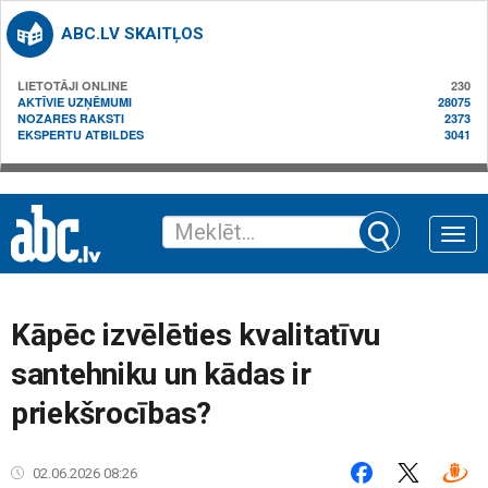
ABC.LV SKAITĻOS
LIETOTĀJI ONLINE
230
AKTĪVIE UZŅĒMUMI
28075
NOZARES RAKSTI
2373
EKSPERTU ATBILDES
3041
Toggle
naviga
Kāpēc izvēlēties kvalitatīvu
santehniku un kādas ir
priekšrocības?
02.06.2026 08:26