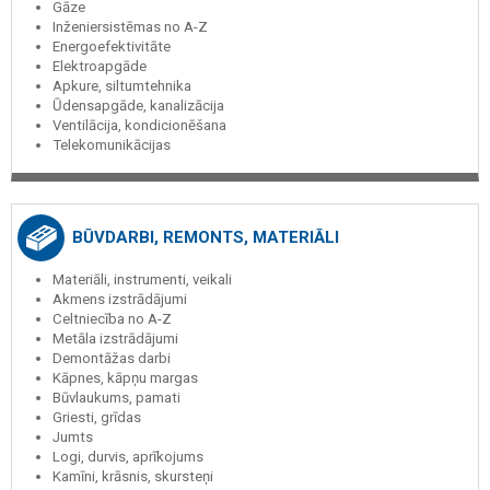
Gāze
Inženiersistēmas no A-Z
Energoefektivitāte
Elektroapgāde
Apkure, siltumtehnika
Ūdensapgāde, kanalizācija
Ventilācija, kondicionēšana
Telekomunikācijas
BŪVDARBI, REMONTS, MATERIĀLI
Materiāli, instrumenti, veikali
Akmens izstrādājumi
Celtniecība no A-Z
Metāla izstrādājumi
Demontāžas darbi
Kāpnes, kāpņu margas
Būvlaukums, pamati
Griesti, grīdas
Jumts
Logi, durvis, aprīkojums
Kamīni, krāsnis, skursteņi