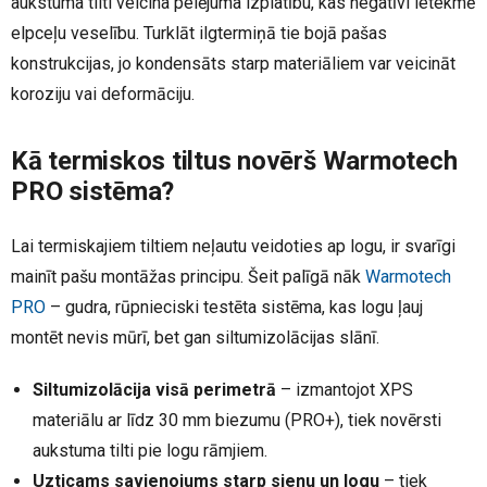
aukstuma tilti veicina pelējuma izplatību, kas negatīvi ietekmē
elpceļu veselību. Turklāt ilgtermiņā tie bojā pašas
konstrukcijas, jo kondensāts starp materiāliem var veicināt
koroziju vai deformāciju.
Kā termiskos tiltus novērš Warmotech
PRO sistēma?
Lai termiskajiem tiltiem neļautu veidoties ap logu, ir svarīgi
mainīt pašu montāžas principu. Šeit palīgā nāk
Warmotech
PRO
– gudra, rūpnieciski testēta sistēma, kas logu ļauj
montēt nevis mūrī, bet gan siltumizolācijas slānī.
Siltumizolācija visā perimetrā
– izmantojot XPS
materiālu ar līdz 30 mm biezumu (PRO+), tiek novērsti
aukstuma tilti pie logu rāmjiem.
Uzticams savienojums starp sienu un logu
– tiek