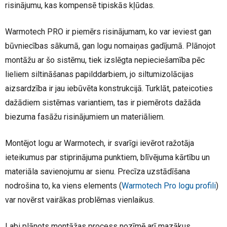
risinājumu, kas kompensē tipiskās kļūdas.
Warmotech PRO ir piemērs risinājumam, ko var ieviest gan
būvniecības sākumā, gan logu nomaiņas gadījumā. Plānojot
montāžu ar šo sistēmu, tiek izslēgta nepieciešamība pēc
lieliem siltināšanas papilddarbiem, jo siltumizolācijas
aizsardzība ir jau iebūvēta konstrukcijā. Turklāt, pateicoties
dažādiem sistēmas variantiem, tas ir piemērots dažāda
biezuma fasāžu risinājumiem un materiāliem.
Montējot logu ar Warmotech, ir svarīgi ievērot ražotāja
ieteikumus par stiprinājuma punktiem, blīvējuma kārtību un
materiāla savienojumu ar sienu. Precīza uzstādīšana
nodrošina to, ka viens elements (
Warmotech Pro logu profili
)
var novērst vairākas problēmas vienlaikus.
Labi plānots montāžas process nozīmē arī mazākus