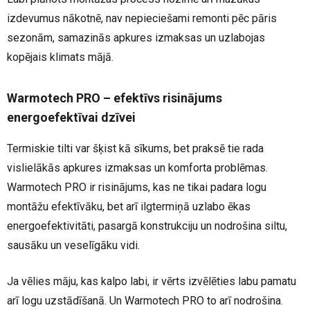
izdevumus nākotnē, nav nepieciešami remonti pēc pāris
sezonām, samazinās apkures izmaksas un uzlabojas
kopējais klimats mājā.
Warmotech PRO – efektīvs risinājums
energoefektīvai dzīvei
Termiskie tilti var šķist kā sīkums, bet praksē tie rada
vislielākās apkures izmaksas un komforta problēmas.
Warmotech PRO ir risinājums, kas ne tikai padara logu
montāžu efektīvāku, bet arī ilgtermiņā uzlabo ēkas
energoefektivitāti, pasargā konstrukciju un nodrošina siltu,
sausāku un veselīgāku vidi.
Ja vēlies māju, kas kalpo labi, ir vērts izvēlēties labu pamatu
arī logu uzstādīšanā. Un Warmotech PRO to arī nodrošina.