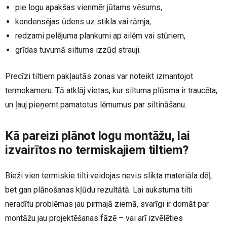
pie logu apakšas vienmēr jūtams vēsums,
kondensējas ūdens uz stikla vai rāmja,
redzami pelējuma plankumi ap ailēm vai stūriem,
grīdas tuvumā siltums izzūd strauji.
Precīzi tiltiem pakļautās zonas var noteikt izmantojot
termokameru. Tā atklāj vietas, kur siltuma plūsma ir traucēta,
un ļauj pieņemt pamatotus lēmumus par siltināšanu.
Kā pareizi plānot logu montāžu, lai
izvairītos no termiskajiem tiltiem?
Bieži vien termiskie tilti veidojas nevis slikta materiāla dēļ,
bet gan plānošanas kļūdu rezultātā. Lai aukstuma tilti
neradītu problēmas jau pirmajā ziemā, svarīgi ir domāt par
montāžu jau projektēšanas fāzē – vai arī izvēlēties