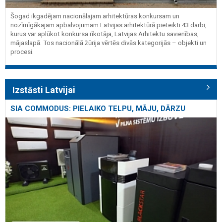
Šogad ikgadējam nacionālajam arhitektūras konkursam un
nozīmīgākajam apbalvojumam Latvijas arhitektūrā pieteikti 43 darbi,
kurus var aplūkot konkursa rīkotāja, Latvijas Arhitektu savienības,
mājaslapā. Tos nacionālā žūrija vērtēs divās kategorijās – objekti un
procesi.
Izstāsti Latvijai
SIA COMMODUS: PIELAIKO TELPU, MĀJU, DĀRZU