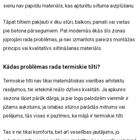
sienu nav papildu materiāls, kas apturētu siltuma aizplūšanu.
Tāpat tiltiem pakļauti ir ēku stūri, balkoni, pamati vai vietas
pie betona pārsegumiem. Pat modernās ēkās šīs zonas
joprojām rada problēmas, ja nav izmantots pareizs montāžas
princips vai kvalitatīvs siltināšanas materiāls.
Kādas problēmas rada termiskie tilti?
Termiskie tilti nav tikai matemātiskas vienības arhitektu
rasējumos, tie ietekmē reālo dzīves kvalitāti. Ja apkures
sezona šķiet pārāk dārga, ja pie logu palodzēm vienmēr ir
jūtams aukstums, ja istabas stūros parādās mitrums vai
pelējums, tās visas ir pazīmes, ka mājā ir termiskie tilti.
Tas ir ne tikai komforta, bet arī veselības jautājums, jo