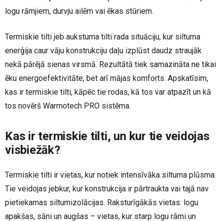
logu rāmjiem, durvju ailēm vai ēkas stūriem.
Termiskie tilti jeb aukstuma tilti rada situāciju, kur siltuma
enerģija caur vāju konstrukciju daļu izplūst daudz straujāk
nekā pārējā sienas virsmā. Rezultātā tiek samazināta ne tikai
ēku energoefektivitāte, bet arī mājas komforts. Apskatīsim,
kas ir termiskie tilti, kāpēc tie rodas, kā tos var atpazīt un kā
tos novērš Warmotech PRO sistēma.
Kas ir termiskie tilti, un kur tie veidojas
visbiežāk?
Termiskie tilti ir vietas, kur notiek intensīvāka siltuma plūsma.
Tie veidojas jebkur, kur konstrukcija ir pārtraukta vai tajā nav
pietiekamas siltumizolācijas. Raksturīgākās vietas: logu
apakšas, sāni un augšas – vietas, kur starp logu rāmi un