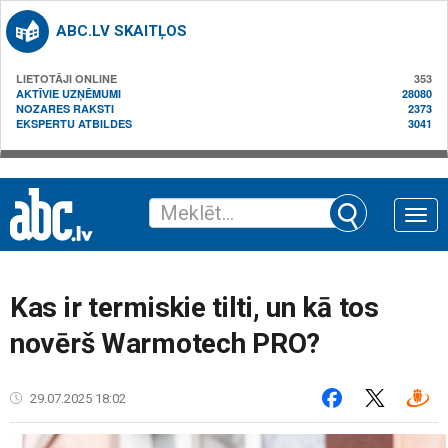
ABC.LV SKAITĻOS
LIETOTĀJI ONLINE
353
AKTĪVIE UZŅĒMUMI
28080
NOZARES RAKSTI
2373
EKSPERTU ATBILDES
3041
Toggle
naviga
Kas ir termiskie tilti, un kā tos
novērš Warmotech PRO?
29.07.2025 18:02