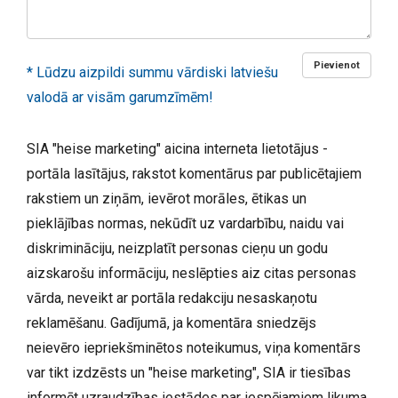
Pievienot
* Lūdzu aizpildi summu vārdiski latviešu
valodā ar visām garumzīmēm!
SIA "heise marketing" aicina interneta lietotājus -
portāla lasītājus, rakstot komentārus par publicētajiem
rakstiem un ziņām, ievērot morāles, ētikas un
pieklājības normas, nekūdīt uz vardarbību, naidu vai
diskrimināciju, neizplatīt personas cieņu un godu
aizskarošu informāciju, neslēpties aiz citas personas
vārda, neveikt ar portāla redakciju nesaskaņotu
reklamēšanu. Gadījumā, ja komentāra sniedzējs
neievēro iepriekšminētos noteikumus, viņa komentārs
var tikt izdzēsts un "heise marketing", SIA ir tiesības
informēt uzraudzības iestādes par iespējamiem likuma