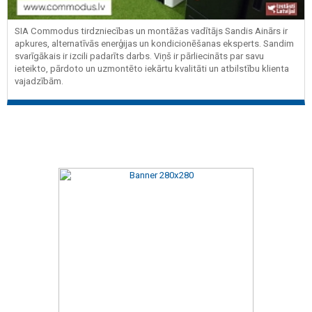
SIA Commodus tirdzniecības un montāžas vadītājs Sandis Ainārs ir
apkures, alternatīvās enerģijas un kondicionēšanas eksperts. Sandim
svarīgākais ir izcili padarīts darbs. Viņš ir pārliecināts par savu
ieteikto, pārdoto un uzmontēto iekārtu kvalitāti un atbilstību klienta
vajadzībām.