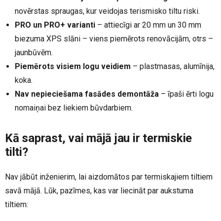
novērstas spraugas, kur veidojas terismisko tiltu riski.
PRO un PRO+ varianti
– attiecīgi ar 20 mm un 30 mm
biezuma XPS slāni – viens piemērots renovācijām, otrs –
jaunbūvēm.
Piemērots visiem logu veidiem
– plastmasas, alumīnija,
koka.
Nav nepieciešama fasādes demontāža
– īpaši ērti logu
nomaiņai bez liekiem būvdarbiem.
Kā saprast, vai mājā jau ir termiskie
tilti?
Nav jābūt inženierim, lai aizdomātos par termiskajiem tiltiem
savā mājā. Lūk, pazīmes, kas var liecināt par aukstuma
tiltiem: