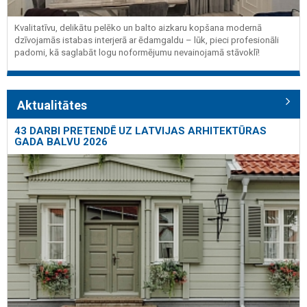
Kvalitatīvu, delikātu pelēko un balto aizkaru kopšana modernā
dzīvojamās istabas interjerā ar ēdamgaldu – lūk, pieci profesionāli
padomi, kā saglabāt logu noformējumu nevainojamā stāvoklī!
Aktualitātes
43 DARBI PRETENDĒ UZ LATVIJAS ARHITEKTŪRAS
GADA BALVU 2026