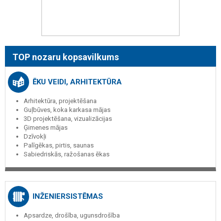
TOP nozaru kopsavilkums
ĒKU VEIDI, ARHITEKTŪRA
Arhitektūra, projektēšana
Guļbūves, koka karkasa mājas
3D projektēšana, vizualizācijas
Ģimenes mājas
Dzīvokļi
Palīgēkas, pirtis, saunas
Sabiedriskās, ražošanas ēkas
INŽENIERSISTĒMAS
Apsardze, drošība, ugunsdrošība