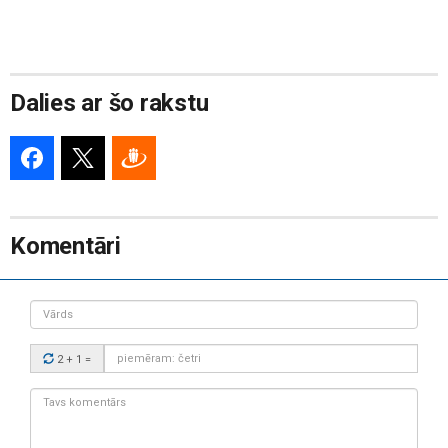
Dalies ar šo rakstu
Komentāri
Vārds
Drošības
2 + 1
=
kods:
Tavs
komentārs: