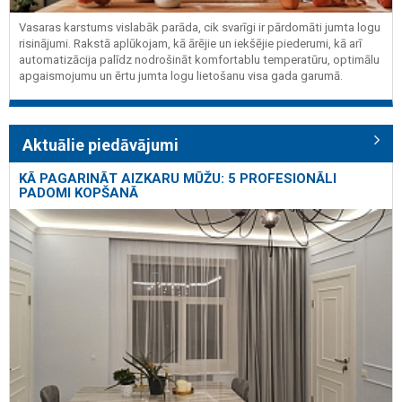
Vasaras karstums vislabāk parāda, cik svarīgi ir pārdomāti jumta logu
risinājumi. Rakstā aplūkojam, kā ārējie un iekšējie piederumi, kā arī
automatizācija palīdz nodrošināt komfortablu temperatūru, optimālu
apgaismojumu un ērtu jumta logu lietošanu visa gada garumā.
Aktuālie piedāvājumi
KĀ PAGARINĀT AIZKARU MŪŽU: 5 PROFESIONĀLI
PADOMI KOPŠANĀ