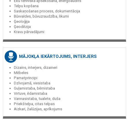
Ēku tehniskā apsekošana, energoaudits
Telpu kopšana
Saskaņošanas process, dokumentācija
Būvvaldes, būvuzraudzība, likumi
Ģeoloģija
Ģeodēzija
Kravu pārvadājumi
MĀJOKĻA IEKĀRTOJUMS, INTERJERS
Dizains, interjers, dizaineri
Mēbeles
Pamatprincipi
Dzīvojamā, viesistaba
Guļamistaba, bērnistaba
Virtuve, ēdamistaba
Vannasistaba, tualete, duša
Priekštelpa, citas telpas
Aizkari, žalūzijas, aprīkojums