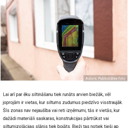
Autors: Publicitātes foto
Lai arī par ēku siltināšanu tiek runāts arvien biežāk, vēl
joprojām ir vietas, kur siltums zudumus piedzīvo visstraujāk.
Šīs zonas nav nejaušība vai reti izņēmumi, tās ir vietās, kur
dažādi materiāli saskaras, konstrukcijas pārtrūkst vai
siltumizolācijas slānis tiek bojāts. Bieži tas notiek tieši ap