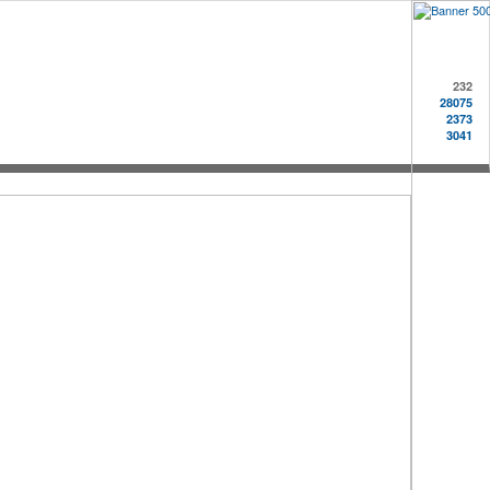
232
28075
2373
3041