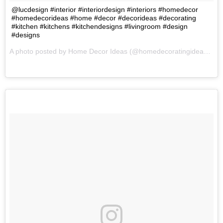
@lucdesign #interior #interiordesign #interiors #homedecor
#homedecorideas #home #decor #decorideas #decorating
#kitchen #kitchens #kitchendesigns #livingroom #design
#designs
A photo posted by Home Decor Ideas (@homedecoratingideas1) on