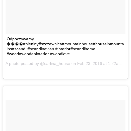
Odpoczywamy
����#pieniny#szczawnica#mountainhouse#houseinmounta
ins#scandi #scandinavian #interior#scandihome
#wood#woodeninterior #woodlove
A photo posted by @carlina_house on
Feb 23, 2016 at 1:22am PST