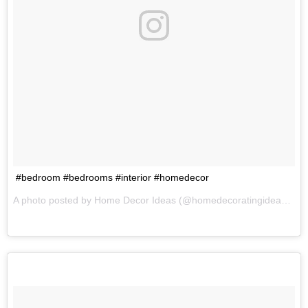
#bedroom #bedrooms #interior #homedecor
A photo posted by Home Decor Ideas (@homedecoratingideas1) on