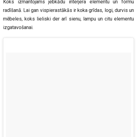
Koks izmantojams jebkādu interjera elementu un formu
radīšanā. Lai gan vispierastākās ir koka grīdas, logi, durvis un
mēbeles, koks lieliski der arī sienu, lampu un citu elementu
izgatavošanai.