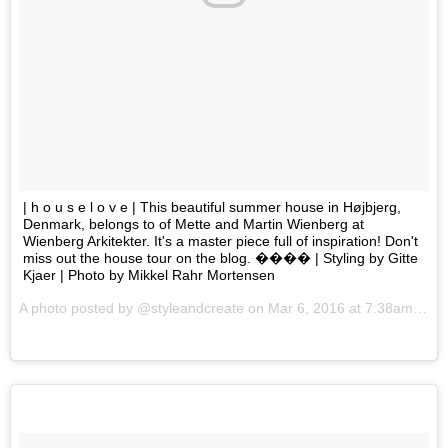
| h o u s e l o v e | This beautiful summer house in Højbjerg,
Denmark, belongs to of Mette and Martin Wienberg at
Wienberg Arkitekter. It's a master piece full of inspiration! Don't
miss out the house tour on the blog. ���� | Styling by Gitte
Kjaer | Photo by Mikkel Rahr Mortensen
A photo posted by @styleandcreate on
Mar 6, 2016 at 7:38am PST