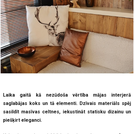
Laika gaitā kā nezūdoša vērtība mājas interjerā
saglabājas koks un tā elementi. Dzīvais materiāls spēj
sasildīt masīvas celtnes, iekustināt statisku dizainu un
piešķirt eleganci.