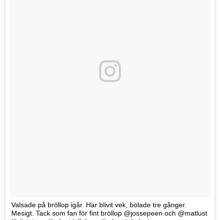
Valsade på bröllop igår. Har blivit vek, bölade tre gånger.
Mesigt. Tack som fan för fint bröllop @jossepeen och @matlust