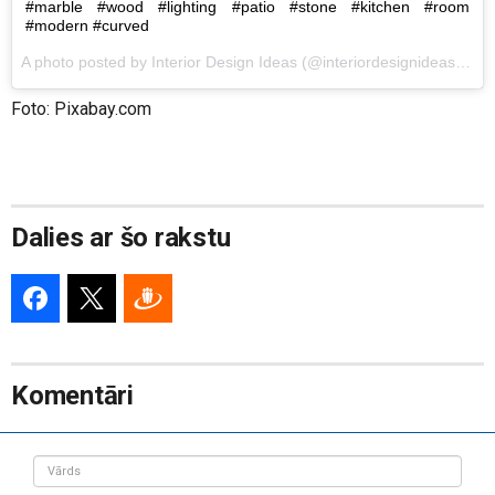
#marble #wood #lighting #patio #stone #kitchen #room
#modern #curved
A photo posted by Interior Design Ideas (@interiordesignideas) on
A
Foto: Pixabay.com
Dalies ar šo rakstu
Komentāri
Vārds