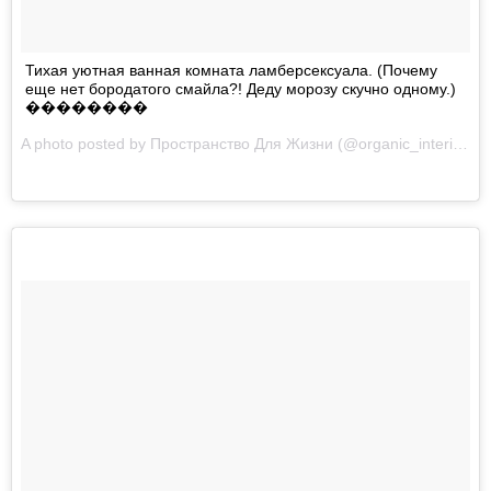
Тихая уютная ванная комната ламберсексуала. (Почему
еще нет бородатого смайла?! Деду морозу скучно одному.)
��������
A photo posted by Пространство Для Жизни (@organic_interior) on