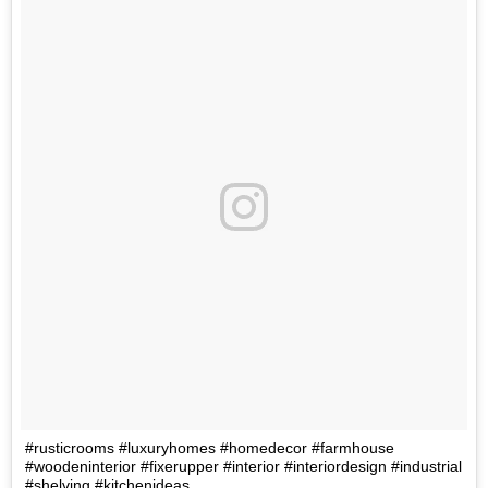
#rusticrooms #luxuryhomes #homedecor #farmhouse
#woodeninterior #fixerupper #interior #interiordesign #industrial
#shelving #kitchenideas