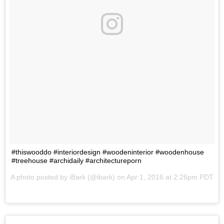
#thiswooddo #interiordesign #woodeninterior #woodenhouse
#treehouse #archidaily #architectureporn
A photo posted by iBark (@ibark) on
Apr 1, 2016 at 2:26pm PDT