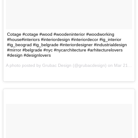
Cotage #cotage #wood #woodeninterior #woodworking
#house#interiors #interiordesign #interiordecor #ig_interior
#ig_beograd #ig_belgrade #interiordesigner #industrialdesign
#mirror #belgrade #nyc #nycarchitecture #arhitecturelovers
#design #designlovers
A photo posted by Grubac Design (@grubacdesign) on
Mar 21, 2016 at 1:37pm PDT