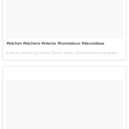
#kitchen #kitchens #interior #homedecor #decorideas
A photo posted by Home Decor Ideas (@homedecoratingideas1) on