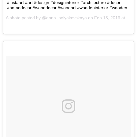
#instaart #art #design #designinterior #architecture #decor
#homedecor #wooddecor #woodart #woodeninterior #wooden
A photo posted by @anna_polyakovskaya on
Feb 15, 2016 at 5:46am PST