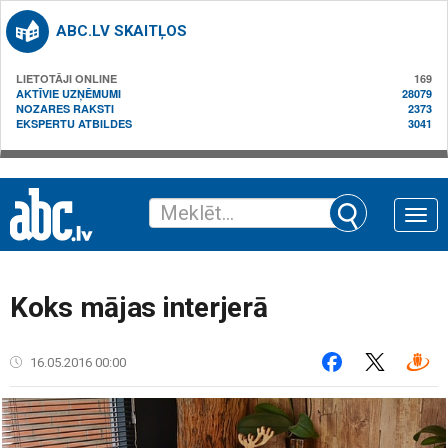
ABC.LV SKAITĻOS
LIETOTĀJI ONLINE
169
AKTĪVIE UZŅĒMUMI
28079
NOZARES RAKSTI
2373
EKSPERTU ATBILDES
3041
Toggle
naviga
Koks mājas interjerā
16.05.2016 00:00