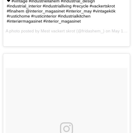
❤ #vintage #industriellahem #industrial_design
#industrial_interior #industrialliving #recycle #vackertskrot
#finahem @interior_magasinet #interior_may #vintagekök
#rustichome #rusticinterior #industrialkitchen
#interiørmagasinet #interior_magasinet
A photo posted by Mest vackert skrot (@fridashem_) on
May 15, 2016 at 9:00am PDT