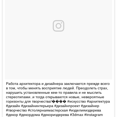
Работа архитектора и дизайнера заключается прежде всего
в том, чтобы менять восприятие людей. Преодолеть страх,
нарушить установленные кем-то правила и не мыслить
стереотипами..и тогда открываются новые, невероятные
горизонты для творчества!���� #искусство #архитектура
#дизайн #дизайнинтерьера #дизайнпроект #дизайнер
#творчество #столярнаямастерская #изделияиздерева
#декор #декордома #декориздерева #3dmax #instagram