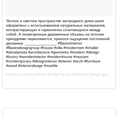
Уютное и светлое пространство загороднего дома-шале
оформлено с использованием натуральных материалов,
контрастирующих и гармонично сочетающихся между
собой. А геометричные деревянные объемы на потолке
причудливо пересекаются, принося ощущение постоянной
динамики. _______________ #BasireInterior
#Basiredesigngroup #house #villa #modernism #challet
#almatyinsta #architecture #geometry #modern #design
#luxory #woodeninterior #modernhouse #vsocam
#contemporary #designinterior #interior #archi #furniture
#wood #interiordesign #marble
A photo posted by Basire Design Group (@basire_design_group) on