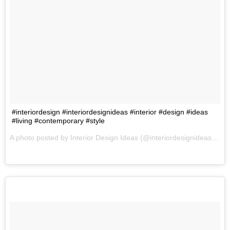
#interiordesign #interiordesignideas #interior #design #ideas
#living #contemporary #style
A photo posted by Interior Design Ideas (@interiordesignideas) on
O