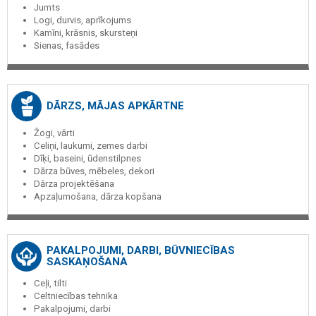
Jumts
Logi, durvis, aprīkojums
Kamīni, krāsnis, skursteņi
Sienas, fasādes
DĀRZS, MĀJAS APKĀRTNE
Žogi, vārti
Celiņi, laukumi, zemes darbi
Dīķi, baseini, ūdenstilpnes
Dārza būves, mēbeles, dekori
Dārza projektēšana
Apzaļumošana, dārza kopšana
PAKALPOJUMI, DARBI, BŪVNIECĪBAS
SASKAŅOŠANA
Ceļi, tilti
Celtniecības tehnika
Pakalpojumi, darbi