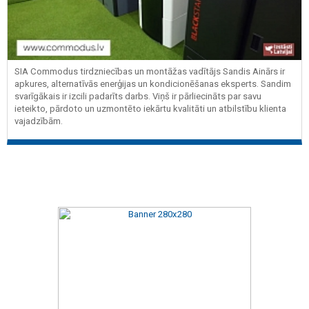
SIA Commodus tirdzniecības un montāžas vadītājs Sandis Ainārs ir
apkures, alternatīvās enerģijas un kondicionēšanas eksperts. Sandim
svarīgākais ir izcili padarīts darbs. Viņš ir pārliecināts par savu
ieteikto, pārdoto un uzmontēto iekārtu kvalitāti un atbilstību klienta
vajadzībām.