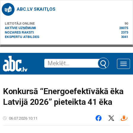
ABC.LV SKAITĻOS
LIETOTĀJI ONLINE
90
AKTĪVIE UZŅĒMUMI
28075
NOZARES RAKSTI
2373
EKSPERTU ATBILDES
3041
Toggle
naviga
Konkursā “Energoefektīvākā ēka
Latvijā 2026” pieteikta 41 ēka
06.07.2026 10:11