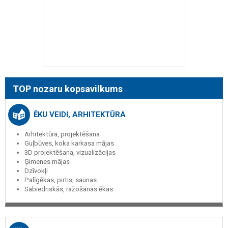
TOP nozaru kopsavilkums
ĒKU VEIDI, ARHITEKTŪRA
Arhitektūra, projektēšana
Guļbūves, koka karkasa mājas
3D projektēšana, vizualizācijas
Ģimenes mājas
Dzīvokļi
Palīgēkas, pirtis, saunas
Sabiedriskās, ražošanas ēkas