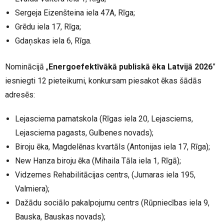
Sergeja Eizenšteina iela 47A, Rīga;
Grēdu iela 17, Rīga;
Gdaņskas iela 6, Rīga.
Nominācijā „
Energoefektīvākā publiskā ēka Latvijā 2026
”
iesniegti 12 pieteikumi, konkursam piesakot ēkas šādās
adresēs:
Lejasciema pamatskola (Rīgas iela 20, Lejasciems,
Lejasciema pagasts, Gulbenes novads);
Biroju ēka, Magdelēnas kvartāls (Antonijas iela 17, Rīga);
New Hanza biroju ēka (Mihaila Tāla iela 1, Rīgā);
Vidzemes Rehabilitācijas centrs, (Jumaras iela 195,
Valmiera);
Dažādu sociālo pakalpojumu centrs (Rūpniecības iela 9,
Bauska, Bauskas novads);