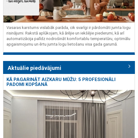
Vasaras karstums vislabāk parāda, cik svarīgi ir pārdomāti jumta logu
risinājumi. Rakstā aplūkojam, kā ārējie un iekšējie piederumi, kā arī
automatizācija palīdz nodrošināt komfortablu temperatūru, optimālu
apgaismojumu un ērtu jumta logu lietošanu visa gada garumā.
Aktuālie piedāvājumi
KĀ PAGARINĀT AIZKARU MŪŽU: 5 PROFESIONĀLI
PADOMI KOPŠANĀ