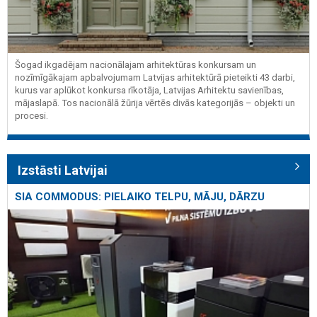
Šogad ikgadējam nacionālajam arhitektūras konkursam un
nozīmīgākajam apbalvojumam Latvijas arhitektūrā pieteikti 43 darbi,
kurus var aplūkot konkursa rīkotāja, Latvijas Arhitektu savienības,
mājaslapā. Tos nacionālā žūrija vērtēs divās kategorijās – objekti un
procesi.
Izstāsti Latvijai
SIA COMMODUS: PIELAIKO TELPU, MĀJU, DĀRZU