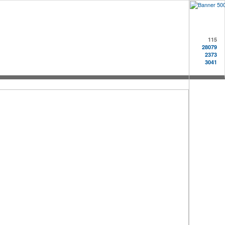
115
28079
2373
3041