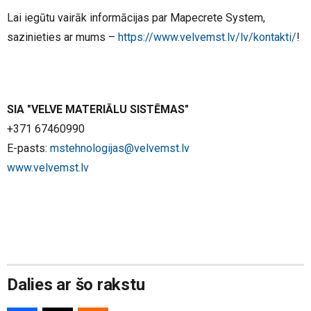
Lai iegūtu vairāk informācijas par Mapecrete System,
sazinieties ar mums –
https://www.velvemst.lv/lv/kontakti/
!
SIA "VELVE MATERIĀLU SISTĒMAS"
+371 67460990
E-pasts:
mstehnologijas@velvemst.lv
www.velvemst.lv
Dalies ar šo rakstu