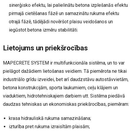
sinerģisko efektu, lai palielinātu betona izplešanās efektu
pirmajā cietēšanas fāzē un samazinātu rukuma efektu
otrajā fāzē, tādējādi novēršot plaisu veidošanos un
iegūstot betona izmēru stabilitāti.
Lietojums un priekšrocības
MAPECRETE SYSTEM ir multifunkcionāla sistēma, un to var
pielāgot dažādiem lietošanas veidiem. Tā piemērota ne tikai
industriālo grīdu izveidei, bet arī daudzstāvu autostāvvietām,
betona konstrukcijām, sporta laukumiem, ceļu klājiem un
viaduktiem, hidrotehniskajiem darbiem utt. Sistēma piedāvā
daudzas tehniskas un ekonomiskas priekšrocības, piemēram:
krasa hidrauliskā rukuma samazināšana;
izturība pret rukuma izraisītām plaisām;