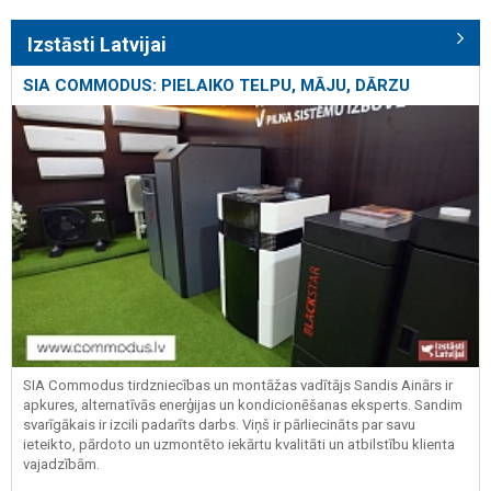
Izstāsti Latvijai
SIA COMMODUS: PIELAIKO TELPU, MĀJU, DĀRZU
SIA Commodus tirdzniecības un montāžas vadītājs Sandis Ainārs ir
apkures, alternatīvās enerģijas un kondicionēšanas eksperts. Sandim
svarīgākais ir izcili padarīts darbs. Viņš ir pārliecināts par savu
ieteikto, pārdoto un uzmontēto iekārtu kvalitāti un atbilstību klienta
vajadzībām.