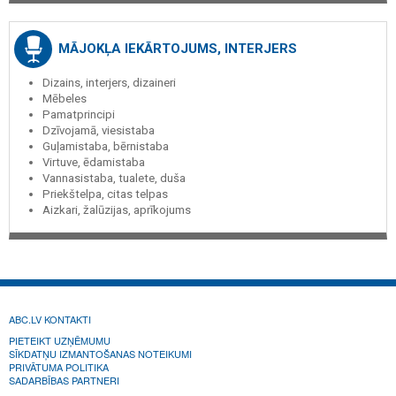
MĀJOKĻA IEKĀRTOJUMS, INTERJERS
Dizains, interjers, dizaineri
Mēbeles
Pamatprincipi
Dzīvojamā, viesistaba
Guļamistaba, bērnistaba
Virtuve, ēdamistaba
Vannasistaba, tualete, duša
Priekštelpa, citas telpas
Aizkari, žalūzijas, aprīkojums
ABC.LV KONTAKTI
PIETEIKT UZŅĒMUMU
SĪKDATŅU IZMANTOŠANAS NOTEIKUMI
PRIVĀTUMA POLITIKA
SADARBĪBAS PARTNERI