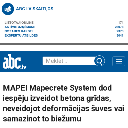
ABC.LV SKAITĻOS
LIETOTĀJI ONLINE
174
AKTĪVIE UZŅĒMUMI
28078
NOZARES RAKSTI
2373
EKSPERTU ATBILDES
3041
Toggle
naviga
MAPEI Mapecrete System dod
iespēju izveidot betona grīdas,
neveidojot deformācijas šuves vai
samazinot to biežumu