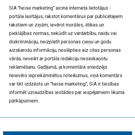
SIA "heise marketing" aicina interneta lietotājus -
portāla lasītājus, rakstot komentārus par publicētajiem
rakstiem un ziņām, ievērot morāles, ētikas un
pieklājības normas, nekūdīt uz vardarbību, naidu vai
diskrimināciju, neizplatīt personas cieņu un godu
aizskarošu informāciju, neslēpties aiz citas personas
vārda, neveikt ar portāla redakciju nesaskaņotu
reklamēšanu. Gadījumā, ja komentāra sniedzējs
neievēro iepriekšminētos noteikumus, viņa komentārs
var tikt izdzēsts un "heise marketing", SIA ir tiesības
informēt uzraudzības iestādes par iespējamiem likuma
pārkāpumiem.