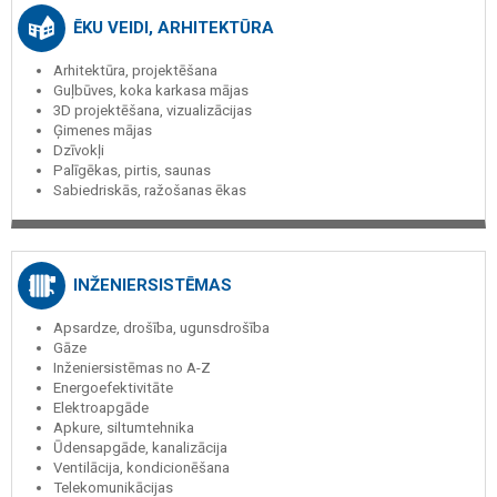
ĒKU VEIDI, ARHITEKTŪRA
Arhitektūra, projektēšana
Guļbūves, koka karkasa mājas
3D projektēšana, vizualizācijas
Ģimenes mājas
Dzīvokļi
Palīgēkas, pirtis, saunas
Sabiedriskās, ražošanas ēkas
INŽENIERSISTĒMAS
Apsardze, drošība, ugunsdrošība
Gāze
Inženiersistēmas no A-Z
Energoefektivitāte
Elektroapgāde
Apkure, siltumtehnika
Ūdensapgāde, kanalizācija
Ventilācija, kondicionēšana
Telekomunikācijas