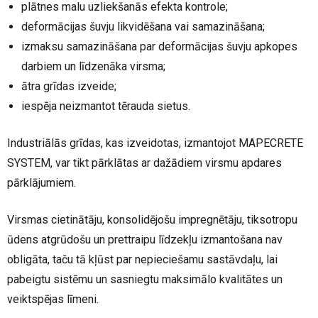
plātnes malu uzliekšanās efekta kontrole;
deformācijas šuvju likvidēšana vai samazināšana;
izmaksu samazināšana par deformācijas šuvju apkopes
darbiem un līdzenāka virsma;
ātra grīdas izveide;
iespēja neizmantot tērauda sietus.
Industriālās grīdas, kas izveidotas, izmantojot MAPECRETE
SYSTEM, var tikt pārklātas ar dažādiem virsmu apdares
pārklājumiem.
Virsmas cietinātāju, konsolidējošu impregnētāju, tiksotropu
ūdens atgrūdošu un prettraipu līdzekļu izmantošana nav
obligāta, taču tā kļūst par nepieciešamu sastāvdaļu, lai
pabeigtu sistēmu un sasniegtu maksimālo kvalitātes un
veiktspējas līmeni.