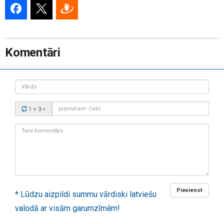
Komentāri
Vārds
Drošības
1 + 3
=
kods:
Tavs
komentārs:
Pievienot
* Lūdzu aizpildi summu vārdiski latviešu
valodā ar visām garumzīmēm!