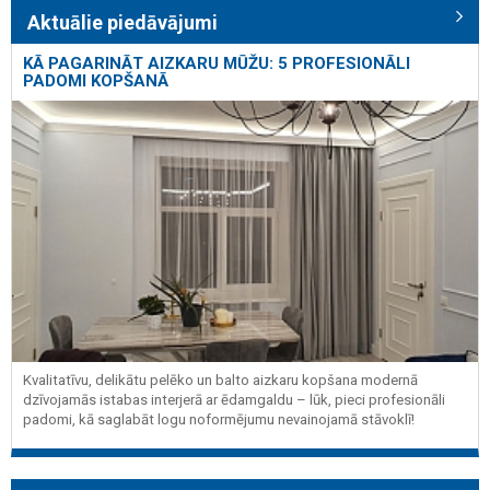
Aktuālie piedāvājumi
KĀ PAGARINĀT AIZKARU MŪŽU: 5 PROFESIONĀLI
PADOMI KOPŠANĀ
Kvalitatīvu, delikātu pelēko un balto aizkaru kopšana modernā
dzīvojamās istabas interjerā ar ēdamgaldu – lūk, pieci profesionāli
padomi, kā saglabāt logu noformējumu nevainojamā stāvoklī!