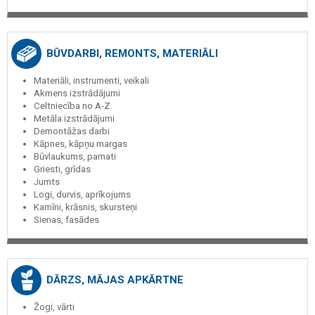
BŪVDARBI, REMONTS, MATERIĀLI
Materiāli, instrumenti, veikali
Akmens izstrādājumi
Celtniecība no A-Z
Metāla izstrādājumi
Demontāžas darbi
Kāpnes, kāpņu margas
Būvlaukums, pamati
Griesti, grīdas
Jumts
Logi, durvis, aprīkojums
Kamīni, krāsnis, skursteņi
Sienas, fasādes
DĀRZS, MĀJAS APKĀRTNE
Žogi, vārti