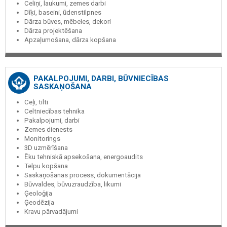
Celiņi, laukumi, zemes darbi
Dīķi, baseini, ūdenstilpnes
Dārza būves, mēbeles, dekori
Dārza projektēšana
Apzaļumošana, dārza kopšana
PAKALPOJUMI, DARBI, BŪVNIECĪBAS
SASKAŅOŠANA
Ceļi, tilti
Celtniecības tehnika
Pakalpojumi, darbi
Zemes dienests
Monitorings
3D uzmērīšana
Ēku tehniskā apsekošana, energoaudits
Telpu kopšana
Saskaņošanas process, dokumentācija
Būvvaldes, būvuzraudzība, likumi
Ģeoloģija
Ģeodēzija
Kravu pārvadājumi