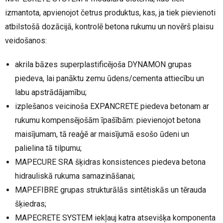
izmantota, apvienojot četrus produktus, kas, ja tiek pievienoti
atbilstošā dozācijā, kontrolē betona rukumu un novērš plaisu
veidošanos:
akrila bāzes superplastificējoša DYNAMON grupas
piedeva, lai panāktu zemu ūdens/cementa attiecību un
labu apstrādājamību;
izplešanos veicinoša EXPANCRETE piedeva betonam ar
rukumu kompensējošām īpašībām: pievienojot betona
maisījumam, tā reaģē ar maisījumā esošo ūdeni un
palielina tā tilpumu;
MAPECURE SRA šķidras konsistences piedeva betona
hidrauliskā rukuma samazināšanai;
MAPEFIBRE grupas strukturālās sintētiskās un tērauda
šķiedras;
MAPECRETE SYSTEM iekļauj katra atsevišķa komponenta