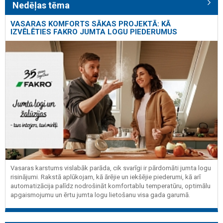
Nedēļas tēma
VASARAS KOMFORTS SĀKAS PROJEKTĀ: KĀ
IZVĒLĒTIES FAKRO JUMTA LOGU PIEDERUMUS
Vasaras karstums vislabāk parāda, cik svarīgi ir pārdomāti jumta logu
risinājumi. Rakstā aplūkojam, kā ārējie un iekšējie piederumi, kā arī
automatizācija palīdz nodrošināt komfortablu temperatūru, optimālu
apgaismojumu un ērtu jumta logu lietošanu visa gada garumā.