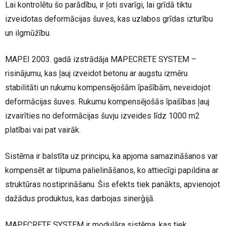
Lai kontrolētu šo parādību, ir ļoti svarīgi, lai grīdā tiktu
izveidotas deformācijas šuves, kas uzlabos grīdas izturību
un ilgmūžību.
MAPEI 2003. gadā izstrādāja MAPECRETE SYSTEM –
risinājumu, kas ļauj izveidot betonu ar augstu izmēru
stabilitāti un rukumu kompensējošām īpašībām, neveidojot
deformācijas šuves. Rukumu kompensējošās īpašības ļauj
izvairīties no deformācijas šuvju izveides līdz 1000 m2
platībai vai pat vairāk.
Sistēma ir balstīta uz principu, ka apjoma samazināšanos var
kompensēt ar tilpuma palielināšanos, ko attiecīgi papildina ar
struktūras nostiprināšanu. Šis efekts tiek panākts, apvienojot
dažādus produktus, kas darbojas sinerģijā.
MAPECRETE SYSTEM ir modulāra sistēma, kas tiek