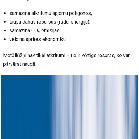
samazina atkritumu apjomu poligonos,
taupa dabas resursus (rūdu, enerģiju),
samazina CO₂ emisijas,
veicina aprites ekonomiku.
Metāllūžņi nav tikai atkritumi – tie ir vērtīgs resurss, ko var
pārvērst naudā.