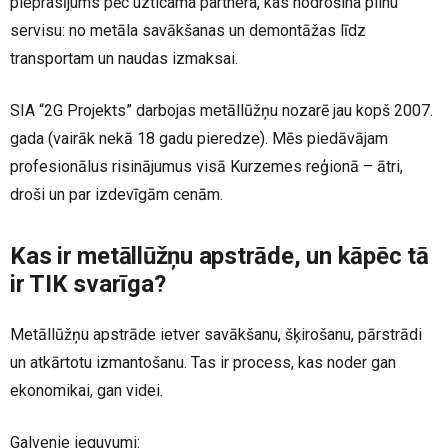
pieprasījums pēc uzticama partnera, kas nodrošina pilnu
servisu: no metāla savākšanas un demontāžas līdz
transportam un naudas izmaksai.
SIA “2G Projekts” darbojas metāllūžņu nozarē jau kopš 2007.
gada (vairāk nekā 18 gadu pieredze). Mēs piedāvājam
profesionālus risinājumus visā Kurzemes reģionā – ātri,
droši un par izdevīgām cenām.
Kas ir metāllūžņu apstrāde, un kāpēc tā
ir TIK svarīga?
Metāllūžņu apstrāde ietver savākšanu, šķirošanu, pārstrādi
un atkārtotu izmantošanu. Tas ir process, kas noder gan
ekonomikai, gan videi.
Galvenie ieguvumi: