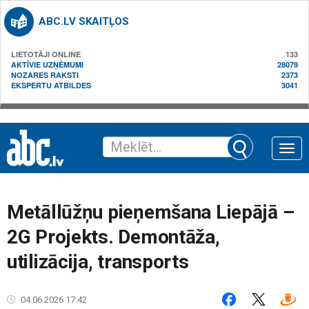
ABC.LV SKAITĻOS
LIETOTĀJI ONLINE
133
AKTĪVIE UZŅĒMUMI
28079
NOZARES RAKSTI
2373
EKSPERTU ATBILDES
3041
Toggle
naviga
Metāllūžņu pieņemšana Liepājā –
2G Projekts. Demontāža,
utilizācija, transports
04.06.2026 17:42