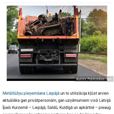
Autors: Publicitātes foto
Metāllūžņu pieņemšana Liepājā
un to utilizācija kļūst arvien
aktuālāka gan privātpersonām, gan uzņēmumiem visā Latvijā.
Īpaši Kurzemē – Liepājā, Saldū, Kuldīgā un apkārtnē – pieaug