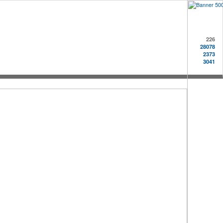
226
28078
2373
3041