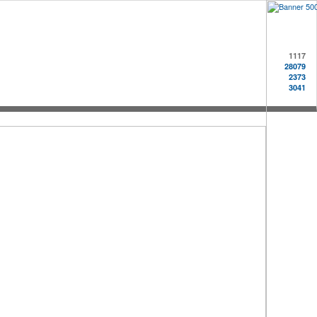
1117
28079
2373
3041