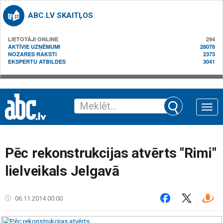
ABC.LV SKAITĻOS
LIETOTĀJI ONLINE
294
AKTĪVIE UZŅĒMUMI
28078
NOZARES RAKSTI
2373
EKSPERTU ATBILDES
3041
Toggle
naviga
Pēc rekonstrukcijas atvērts "Rimi"
lielveikals Jelgavā
06.11.2014 00:00