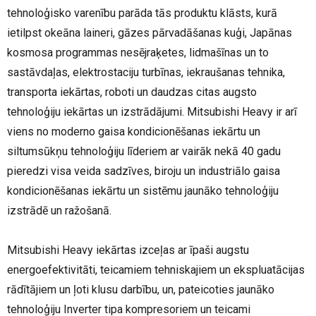
tehnoloģisko varenību parāda tās produktu klāsts, kurā
ietilpst okeāna laineri, gāzes pārvadāšanas kuģi, Japānas
kosmosa programmas nesējraķetes, lidmašīnas un to
sastāvdaļas, elektrostaciju turbīnas, iekraušanas tehnika,
transporta iekārtas, roboti un daudzas citas augsto
tehnoloģiju iekārtas un izstrādājumi. Mitsubishi Heavy ir arī
viens no moderno gaisa kondicionēšanas iekārtu un
siltumsūkņu tehnoloģiju līderiem ar vairāk nekā 40 gadu
pieredzi visa veida sadzīves, biroju un industriālo gaisa
kondicionēšanas iekārtu un sistēmu jaunāko tehnoloģiju
izstrādē un ražošanā.
Mitsubishi Heavy iekārtas izceļas ar īpaši augstu
energoefektivitāti, teicamiem tehniskajiem un ekspluatācijas
rādītājiem un ļoti klusu darbību, un, pateicoties jaunāko
tehnoloģiju Inverter tipa kompresoriem un teicami