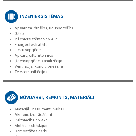
INŽENIERSISTĒMAS
Apsardze, drošība, ugunsdrošība
Gāze
Inženiersistēmas no A-Z
Energoefektivitāte
Elektroapgāde
Apkure, siltumtehnika
Ūdensapgāde, kanalizācija
Ventilācija, kondicionēšana
Telekomunikācijas
BŪVDARBI, REMONTS, MATERIĀLI
Materiāli, instrumenti, veikali
Akmens izstrādājumi
Celtniecība no A-Z
Metāla izstrādājumi
Demontāžas darbi