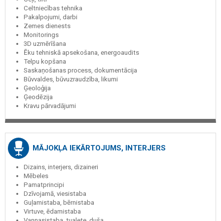
Celtniecības tehnika
Pakalpojumi, darbi
Zemes dienests
Monitorings
3D uzmērīšana
Ēku tehniskā apsekošana, energoaudits
Telpu kopšana
Saskaņošanas process, dokumentācija
Būvvaldes, būvuzraudzība, likumi
Ģeoloģija
Ģeodēzija
Kravu pārvadājumi
MĀJOKĻA IEKĀRTOJUMS, INTERJERS
Dizains, interjers, dizaineri
Mēbeles
Pamatprincipi
Dzīvojamā, viesistaba
Guļamistaba, bērnistaba
Virtuve, ēdamistaba
Vannasistaba, tualete, duša