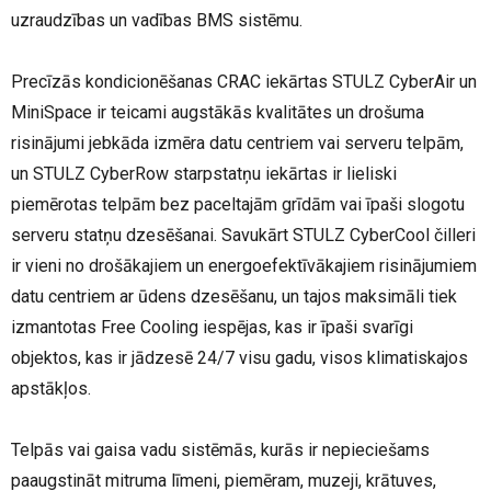
uzraudzības un vadības BMS sistēmu.
Precīzās kondicionēšanas CRAC iekārtas STULZ CyberAir un
MiniSpace ir teicami augstākās kvalitātes un drošuma
risinājumi jebkāda izmēra datu centriem vai serveru telpām,
un STULZ CyberRow starpstatņu iekārtas ir lieliski
piemērotas telpām bez paceltajām grīdām vai īpaši slogotu
serveru statņu dzesēšanai. Savukārt STULZ CyberCool čilleri
ir vieni no drošākajiem un energoefektīvākajiem risinājumiem
datu centriem ar ūdens dzesēšanu, un tajos maksimāli tiek
izmantotas Free Cooling iespējas, kas ir īpaši svarīgi
objektos, kas ir jādzesē 24/7 visu gadu, visos klimatiskajos
apstākļos.
Telpās vai gaisa vadu sistēmās, kurās ir nepieciešams
paaugstināt mitruma līmeni, piemēram, muzeji, krātuves,