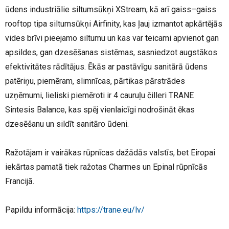
ūdens industriālie siltumsūkņi XStream, kā arī gaiss–gaiss
rooftop tipa siltumsūkņi Airfinity, kas ļauj izmantot apkārtējās
vides brīvi pieejamo siltumu un kas var teicami apvienot gan
apsildes, gan dzesēšanas sistēmas, sasniedzot augstākos
efektivitātes rādītājus. Ēkās ar pastāvīgu sanitārā ūdens
patēriņu, piemēram, slimnīcas, pārtikas pārstrādes
uzņēmumi, lieliski piemēroti ir 4 cauruļu čilleri TRANE
Sintesis Balance, kas spēj vienlaicīgi nodrošināt ēkas
dzesēšanu un sildīt sanitāro ūdeni.
Ražotājam ir vairākas rūpnīcas dažādās valstīs, bet Eiropai
iekārtas pamatā tiek ražotas Charmes un Epinal rūpnīcās
Francijā.
Papildu informācija:
https://trane.eu/lv/