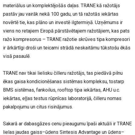
materiālus un komplektējošās daļas. TRANE kā ražotājs
pastāv jau vairāk nekā 100 gadu, un tā ražotās iekārtas
novērtē tie, kas plāno un investē ilgtermiņā. Uzņēmums ir
viens no retajiem Eiropā pārstāvētajiem ražotājiem, kas pats
ražo kompresorus – TRANE ražotie skrūves tipa kompresori
ir ārkārtīgi droši un teicami strādā neskaitāmu tūkstošu ēkās
visā pasaulē.
TRANE nav tikai lielisku čilleru ražotājs, tas piedāvā pilnu
ēkas gaisa kondicionēšanas sistēmas kompleksu, tostarp
BMS sistēmas, fankoilus, rooftop tipa iekārtas, AHU u.c.
iekārtas, eļļas testus rūpnīcas laboratorijā, čilleru nomas
pakalpojumu un citus risinājumus.
Sakarā ar dabasgāzes cenu pieaugumu īpaši aktuāli ir TRANE
lielas jaudas gaiss–ūdens Sintesis Advantage un ūdens–