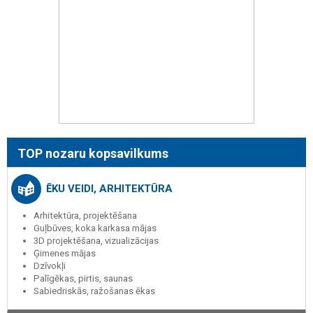
TOP nozaru kopsavilkums
ĒKU VEIDI, ARHITEKTŪRA
Arhitektūra, projektēšana
Guļbūves, koka karkasa mājas
3D projektēšana, vizualizācijas
Ģimenes mājas
Dzīvokļi
Palīgēkas, pirtis, saunas
Sabiedriskās, ražošanas ēkas