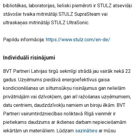
bibliotēkas, laboratorijas, lieliski piemēroti ir STULZ atsevišķi
stāvošie tvaika mitrinātāji STULZ SupraSteam vai
ultraskaņas mitrinātāji STULZ UltraSonic.
Papildu informācija:
https://www.stulz.com/en-de/
Individuāli risinājumi
BVT Partneri Latvijas tirgū sekmīgi strādā jau vairāk nekā 22
gadus. Uzņēmums piedāvā energoefektīvus gaisa
kondicionēšanas un siltumsūkņu risinājumus gan nelielām
privātmājām vai dzīvokļiem, gan arī ražošanas uzņēmumiem,
datu centriem, daudzdzīvokļu namiem un biroju ēkām. BVT
Partneri vairumtirdzniecības noliktavā Rīgā vienmēr ir
pietiekams daudzums ar ikdienas darbam nepieciešamām
iekārtām un materiāliem. Lūdzam
sazināties
ar mūsu