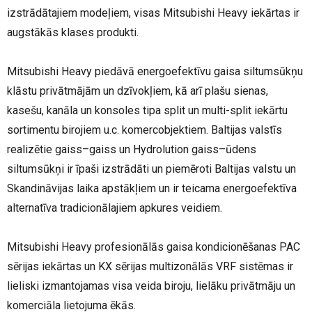
izstrādātajiem modeļiem, visas Mitsubishi Heavy iekārtas ir
augstākās klases produkti.
Mitsubishi Heavy piedāvā energoefektīvu gaisa siltumsūkņu
klāstu privātmājām un dzīvokļiem, kā arī plašu sienas,
kasešu, kanāla un konsoles tipa split un multi-split iekārtu
sortimentu birojiem u.c. komercobjektiem. Baltijas valstīs
realizētie gaiss–gaiss un Hydrolution gaiss–ūdens
siltumsūkņi ir īpaši izstrādāti un piemēroti Baltijas valstu un
Skandināvijas laika apstākļiem un ir teicama energoefektīva
alternatīva tradicionālajiem apkures veidiem.
Mitsubishi Heavy profesionālās gaisa kondicionēšanas PAC
sērijas iekārtas un KX sērijas multizonālās VRF sistēmas ir
lieliski izmantojamas visa veida biroju, lielāku privātmāju un
komerciāla lietojuma ēkās.