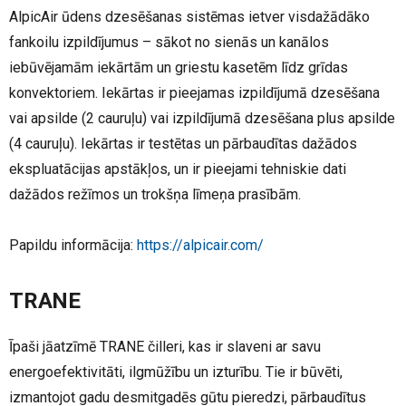
AlpicAir ūdens dzesēšanas sistēmas ietver visdažādāko
fankoilu izpildījumus – sākot no sienās un kanālos
iebūvējamām iekārtām un griestu kasetēm līdz grīdas
konvektoriem. Iekārtas ir pieejamas izpildījumā dzesēšana
vai apsilde (2 cauruļu) vai izpildījumā dzesēšana plus apsilde
(4 cauruļu). Iekārtas ir testētas un pārbaudītas dažādos
ekspluatācijas apstākļos, un ir pieejami tehniskie dati
dažādos režīmos un trokšņa līmeņa prasībām.
Papildu informācija:
https://alpicair.com/
TRANE
Īpaši jāatzīmē TRANE čilleri, kas ir slaveni ar savu
energoefektivitāti, ilgmūžību un izturību. Tie ir būvēti,
izmantojot gadu desmitgadēs gūtu pieredzi, pārbaudītus