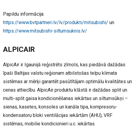
Papildu informācija:
https://www.bvtpartneri.lv/lv/produkti/mitsubishi/
un
https://www.mitsubishi-siltumsuknis.lv/
ALPICAIR
AlpicAir ir Igaunijā reģistrēts zīmols, kas piedāvā dažādas
īpaši Baltijas valstu reģionam atbilstošas telpu klimata
sistēmas ar mērķi garantēt pasūtītājam optimālu kvalitātes un
cenas attiecību. AlpicAir produktu klāstā ir dažādas split un
multi-split gaisa kondicionēšanas iekārtas un siltumsūkņi –
sienas, kasetes, konsoles un kanāla tipa, kompresoru-
kondensatoru bloki ventilācijas iekārtām (AHU), VRF
sistēmas, mobilie kondicionieri u.c. iekārtas.