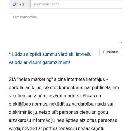
Drošības
4 + 5
=
kods:
Tavs
komentārs:
Pievienot
* Lūdzu aizpildi summu vārdiski latviešu
valodā ar visām garumzīmēm!
SIA "heise marketing" aicina interneta lietotājus -
portāla lasītājus, rakstot komentārus par publicētajiem
rakstiem un ziņām, ievērot morāles, ētikas un
pieklājības normas, nekūdīt uz vardarbību, naidu vai
diskrimināciju, neizplatīt personas cieņu un godu
aizskarošu informāciju, neslēpties aiz citas personas
vārda, neveikt ar portāla redakciju nesaskaņotu