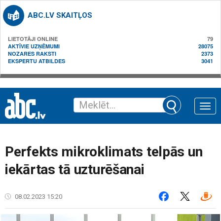
ABC.LV SKAITĻOS
LIETOTĀJI ONLINE
79
AKTĪVIE UZŅĒMUMI
28075
NOZARES RAKSTI
2373
EKSPERTU ATBILDES
3041
Toggle
naviga
Perfekts mikroklimats telpās un
iekārtas tā uzturēšanai
08.02.2023 15:20