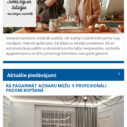
Vasaras karstums vislabāk parāda, cik svarīgi ir pārdomāti jumta logu
risinājumi. Rakstā aplūkojam, kā ārējie un iekšējie piederumi, kā arī
automatizācija palīdz nodrošināt komfortablu temperatūru, optimālu
apgaismojumu un ērtu jumta logu lietošanu visa gada garumā.
Aktuālie piedāvājumi
KĀ PAGARINĀT AIZKARU MŪŽU: 5 PROFESIONĀLI
PADOMI KOPŠANĀ