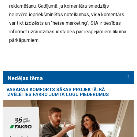
reklamēšanu. Gadījumā, ja komentāra sniedzējs
neievēro iepriekšminētos noteikumus, viņa komentārs
var tikt izdzēsts un "heise marketing", SIA ir tiesības
informēt uzraudzības iestādes par iespējamiem likuma
pārkāpumiem.
Nedēļas tēma
VASARAS KOMFORTS SĀKAS PROJEKTĀ: KĀ
IZVĒLĒTIES FAKRO JUMTA LOGU PIEDERUMUS