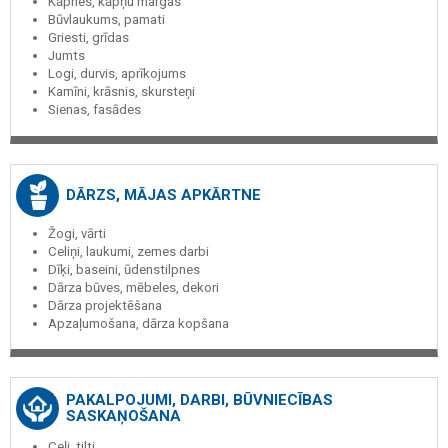
Kāpnes, kāpņu margas
Būvlaukums, pamati
Griesti, grīdas
Jumts
Logi, durvis, aprīkojums
Kamīni, krāsnis, skursteņi
Sienas, fasādes
DĀRZS, MĀJAS APKĀRTNE
Žogi, vārti
Celiņi, laukumi, zemes darbi
Dīķi, baseini, ūdenstilpnes
Dārza būves, mēbeles, dekori
Dārza projektēšana
Apzaļumošana, dārza kopšana
PAKALPOJUMI, DARBI, BŪVNIECĪBAS
SASKAŅOŠANA
Ceļi, tilti