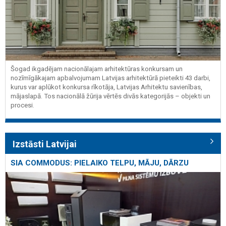
Šogad ikgadējam nacionālajam arhitektūras konkursam un
nozīmīgākajam apbalvojumam Latvijas arhitektūrā pieteikti 43 darbi,
kurus var aplūkot konkursa rīkotāja, Latvijas Arhitektu savienības,
mājaslapā. Tos nacionālā žūrija vērtēs divās kategorijās – objekti un
procesi.
Izstāsti Latvijai
SIA COMMODUS: PIELAIKO TELPU, MĀJU, DĀRZU