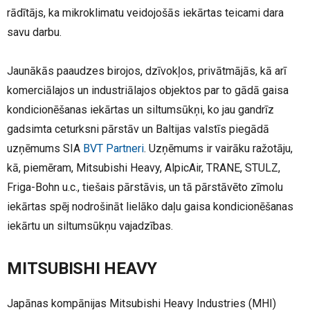
rādītājs, ka mikroklimatu veidojošās iekārtas teicami dara
savu darbu.
Jaunākās paaudzes birojos, dzīvokļos, privātmājās, kā arī
komerciālajos un industriālajos objektos par to gādā gaisa
kondicionēšanas iekārtas un siltumsūkņi, ko jau gandrīz
gadsimta ceturksni pārstāv un Baltijas valstīs piegādā
uzņēmums SIA
BVT Partneri
. Uzņēmums ir vairāku ražotāju,
kā, piemēram, Mitsubishi Heavy, AlpicAir, TRANE, STULZ,
Friga-Bohn u.c., tiešais pārstāvis, un tā pārstāvēto zīmolu
iekārtas spēj nodrošināt lielāko daļu gaisa kondicionēšanas
iekārtu un siltumsūkņu vajadzības.
MITSUBISHI HEAVY
Japānas kompānijas Mitsubishi Heavy Industries (MHI)