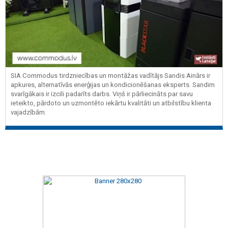
SIA Commodus tirdzniecības un montāžas vadītājs Sandis Ainārs ir
apkures, alternatīvās enerģijas un kondicionēšanas eksperts. Sandim
svarīgākais ir izcili padarīts darbs. Viņš ir pārliecināts par savu
ieteikto, pārdoto un uzmontēto iekārtu kvalitāti un atbilstību klienta
vajadzībām.