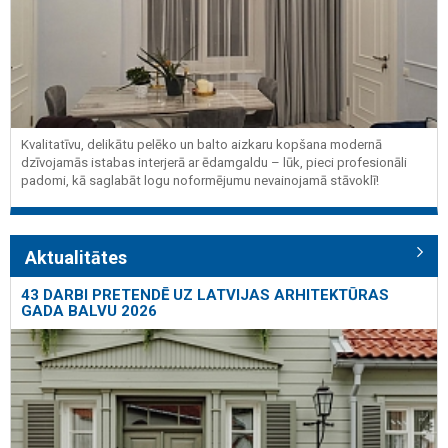
Kvalitatīvu, delikātu pelēko un balto aizkaru kopšana modernā
dzīvojamās istabas interjerā ar ēdamgaldu – lūk, pieci profesionāli
padomi, kā saglabāt logu noformējumu nevainojamā stāvoklī!
Aktualitātes
43 DARBI PRETENDĒ UZ LATVIJAS ARHITEKTŪRAS
GADA BALVU 2026