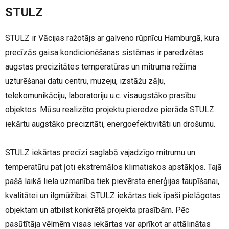
STULZ
STULZ ir Vācijas ražotājs ar galveno rūpnīcu Hamburgā, kura
precīzās gaisa kondicionēšanas sistēmas ir paredzētas
augstas precizitātes temperatūras un mitruma režīma
uzturēšanai datu centru, muzeju, izstāžu zāļu,
telekomunikāciju, laboratoriju u.c. visaugstāko prasību
objektos. Mūsu realizēto projektu pieredze pierāda STULZ
iekārtu augstāko precizitāti, energoefektivitāti un drošumu.
STULZ iekārtas precīzi saglabā vajadzīgo mitrumu un
temperatūru pat ļoti ekstremālos klimatiskos apstākļos. Tajā
pašā laikā liela uzmanība tiek pievērsta enerģijas taupīšanai,
kvalitātei un ilgmūžībai. STULZ iekārtas tiek īpaši pielāgotas
objektam un atbilst konkrētā projekta prasībām. Pēc
pasūtītāja vēlmēm visas iekārtas var aprīkot ar attālinātas