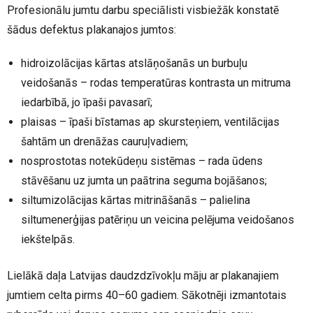
Profesionālu jumtu darbu speciālisti visbiežāk konstatē
šādus defektus plakanajos jumtos:
hidroizolācijas kārtas atslāņošanās un burbuļu
veidošanās – rodas temperatūras kontrasta un mitruma
iedarbībā, jo īpaši pavasarī;
plaisas – īpaši bīstamas ap skursteņiem, ventilācijas
šahtām un drenāžas cauruļvadiem;
nosprostotas notekūdeņu sistēmas – rada ūdens
stāvēšanu uz jumta un paātrina seguma bojāšanos;
siltumizolācijas kārtas mitrināšanās – palielina
siltumenerģijas patēriņu un veicina pelējuma veidošanos
iekštelpās.
Lielākā daļa Latvijas daudzdzīvokļu māju ar plakanajiem
jumtiem celta pirms 40–60 gadiem. Sākotnēji izmantotais