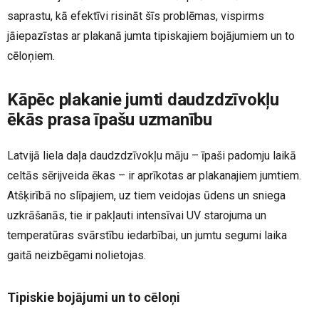
saprastu, kā efektīvi risināt šīs problēmas, vispirms
jāiepazīstas ar plakanā jumta tipiskajiem bojājumiem un to
cēloņiem.
Kāpēc plakanie jumti daudzdzīvokļu
ēkās prasa īpašu uzmanību
Latvijā liela daļa daudzdzīvokļu māju – īpaši padomju laikā
celtās sērijveida ēkas – ir aprīkotas ar plakanajiem jumtiem.
Atšķirībā no slīpajiem, uz tiem veidojas ūdens un sniega
uzkrāšanās, tie ir pakļauti intensīvai UV starojuma un
temperatūras svārstību iedarbībai, un jumtu segumi laika
gaitā neizbēgami nolietojas.
Tipiskie bojājumi un to cēloņi