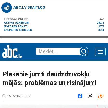
ABC.LV SKAITĻOS
LIETOTĀJI ONLINE
243
AKTĪVIE UZŅĒMUMI
28075
NOZARES RAKSTI
2373
EKSPERTU ATBILDES
3041
Toggle
naviga
Plakanie jumti daudzdzīvokļu
mājās: problēmas un risinājumi
15.05.2026 18:12