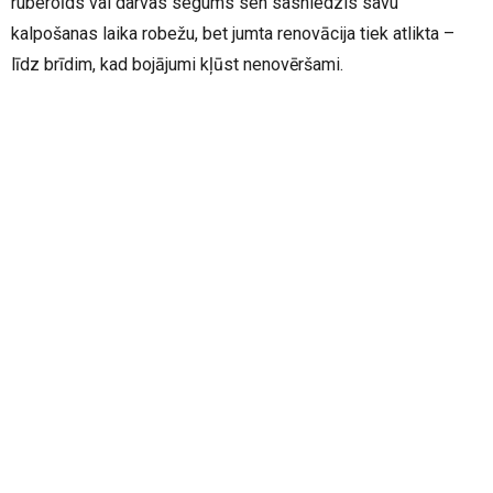
ruberoīds vai darvas segums sen sasniedzis savu
kalpošanas laika robežu, bet jumta renovācija tiek atlikta –
līdz brīdim, kad bojājumi kļūst nenovēršami.