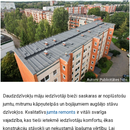
Autors: Publicitātes foto
Daudzdzīvokļu māju iedzīvotāji bieži saskaras ar noplūstošu
jumtu, mitrumu kāpņutelpās un bojājumiem augšējo stāvu
dzīvokļos. Kvalitatīvs
jumta remonts
ir vitāli svarīga
vajadzība, kas tieši ietekmē iedzīvotāju komfortu, ēkas
konstrukciju stāvokli un nekustamā īpašuma vērtību. Lai