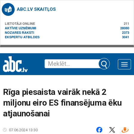
ABC.LV SKAITĻOS
LIETOTĀJI ONLINE
211
AKTĪVIE UZŅĒMUMI
28080
NOZARES RAKSTI
2373
EKSPERTU ATBILDES
3041
Toggle
naviga
Rīga piesaista vairāk nekā 2
miljonu eiro ES finansējuma ēku
atjaunošanai
07.06.2024 13:30