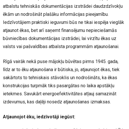
atbalstu tehniskās dokumentācijas izstrādei daudzdzīvokļu
ēkām un nodrošināt plašāku informācijas pieejamību.
Iedzīvotājiem praktiski ieguvumi būs ne tikai iespēja vieglāk
atjaunot ēkas, bet arī saņemt finansējumu nepieciešamās
būvniecības dokumentācijas izstrādei, lai virzītu ēkas uz
valsts vai pašvaldības atbalsta programmām atjaunošanai.
Rīgā vairāk nekā puse mājokļu būvētas pirms 1945. gada,
līdz ar to ēku atjaunošana ir būtiska, jo, atjaunojot ēkas, tiek
sakārtots to tehniskais stāvoklis un nodrošināts, ka ēkas
konstrukcijas turpmāk tiks pasargātas no laika apstākļu
ietekmes. Savukārt energoefektivitātes atļauj samazināt
izdevumus, kas daļēji nosedz atjaunošanas izmaksas.
Atjaunojot ēku, iedzīvotāji iegūst: