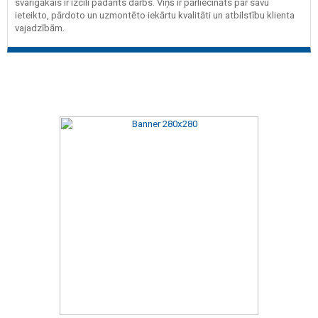
svarīgākais ir izcili padarīts darbs. Viņš ir pārliecināts par savu
ieteikto, pārdoto un uzmontēto iekārtu kvalitāti un atbilstību klienta
vajadzībām.