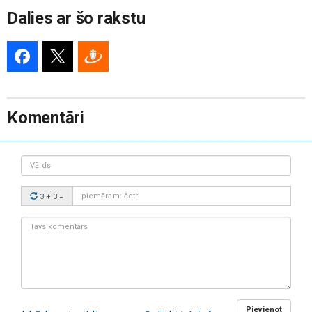
Dalies ar šo rakstu
Komentāri
Vārds
Drošības
3 + 3
=
kods:
Tavs
komentārs:
Pievienot