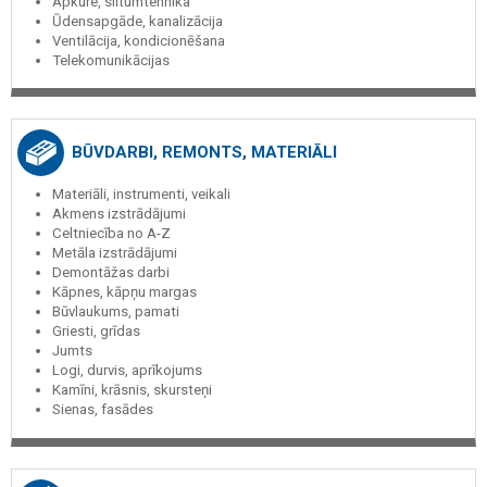
Apkure, siltumtehnika
Ūdensapgāde, kanalizācija
Ventilācija, kondicionēšana
Telekomunikācijas
BŪVDARBI, REMONTS, MATERIĀLI
Materiāli, instrumenti, veikali
Akmens izstrādājumi
Celtniecība no A-Z
Metāla izstrādājumi
Demontāžas darbi
Kāpnes, kāpņu margas
Būvlaukums, pamati
Griesti, grīdas
Jumts
Logi, durvis, aprīkojums
Kamīni, krāsnis, skursteņi
Sienas, fasādes