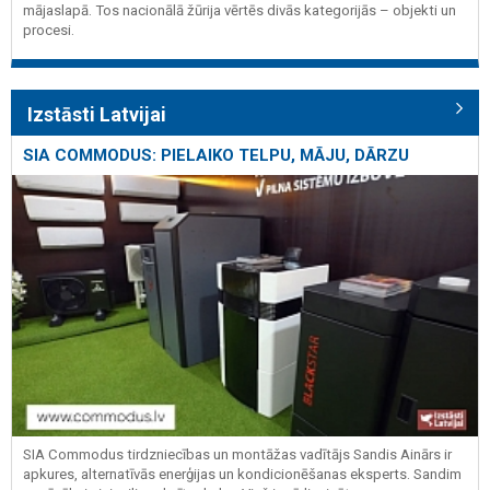
mājaslapā. Tos nacionālā žūrija vērtēs divās kategorijās – objekti un
procesi.
Izstāsti Latvijai
SIA COMMODUS: PIELAIKO TELPU, MĀJU, DĀRZU
SIA Commodus tirdzniecības un montāžas vadītājs Sandis Ainārs ir
apkures, alternatīvās enerģijas un kondicionēšanas eksperts. Sandim