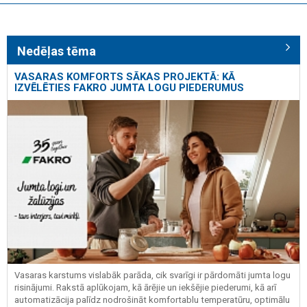
Nedēļas tēma
VASARAS KOMFORTS SĀKAS PROJEKTĀ: KĀ
IZVĒLĒTIES FAKRO JUMTA LOGU PIEDERUMUS
Vasaras karstums vislabāk parāda, cik svarīgi ir pārdomāti jumta logu
risinājumi. Rakstā aplūkojam, kā ārējie un iekšējie piederumi, kā arī
automatizācija palīdz nodrošināt komfortablu temperatūru, optimālu