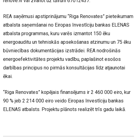
renove.lv vai zvanot uz tālruni 67012437.
REA saņēmusi apstiprinājumu “Riga Renovates” pieteikumam
atbalsta saņemšanai no Eiropas Investīciju bankas ELENAS
atbalsta programmas, kuru varēs izmantot 150 ēku
energoauditu un tehniskās apsekošanas atzinumu un 75 ēku
būvniecības dokumentācijas izstrādei. REA nodrošinās
energoefektivitātes projektu vadību, paplašinot esošos
darbības principus no pirmās konsultācijas līdz atjaunotai
ēkai.
“Riga Renovates” kopējais finansējums ir 2 460 000 eiro, kur
90 % jeb 2 214 000 eiro veido Eiropas Investīciju bankas
ELENAS atbalsts. Projektu plānots realizēt trīs gadu laikā.