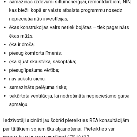
samazinās izdevumi siltumenerģijai, remontdarbiem, NĪN,
kas bieži kopā ar valsts atbalsta programmu nosedz
nepieciešamās investīcijas;
ēkas konstrukcijas vairs netiek bojātas – tiek pagarināts
ēkas mūžs;
ēka ir droša;
pieaug komforta līmenis;
ēka kļūst skaistāka, sakoptāka;
pieaug īpašuma vērtība;
nav aukstu sienu;
samazināts pelējuma risks;
sakārtota ventilācija, lai nodrošinātu nepieciešamo gaisa
apmaiņu.
Iedzīvotāji aicināti jau šobrīd pieteikties REA konsultācijām
par tālākiem soļiem ēku atjaunošanai. Pieteikties var