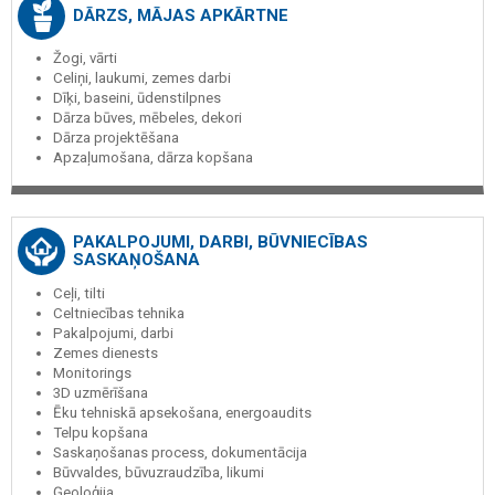
DĀRZS, MĀJAS APKĀRTNE
Žogi, vārti
Celiņi, laukumi, zemes darbi
Dīķi, baseini, ūdenstilpnes
Dārza būves, mēbeles, dekori
Dārza projektēšana
Apzaļumošana, dārza kopšana
PAKALPOJUMI, DARBI, BŪVNIECĪBAS
SASKAŅOŠANA
Ceļi, tilti
Celtniecības tehnika
Pakalpojumi, darbi
Zemes dienests
Monitorings
3D uzmērīšana
Ēku tehniskā apsekošana, energoaudits
Telpu kopšana
Saskaņošanas process, dokumentācija
Būvvaldes, būvuzraudzība, likumi
Ģeoloģija