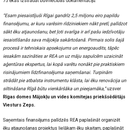
75 ēkās izstrādāt būvniecības dokumentāciju.
“Esam piesaistījuši Rīgai gandrīz 2,5 miljonu eiro papildu
finansējumu, ar kuru varēsim rīdziniekiem nākt pretī, palīdzot
sākt ēku atjaunošanu, bet ļoti svarīga ir arī pašu iedzīvotāju
iesaistīšanās sava mājokļa sakārtošanā. Pirmais solis šajā
procesā ir tehniskais apsekojums un energoaudits, tāpēc
iesakām sazināties ar REA un uz māju sapulcēm uzaicināt
aģentūras ekspertus, lai kopā varētu nonākt pie praktiskiem
risinājumiem līdzfinansējuma saņemšanai. Turpinām
strādāt pie atbalsta instrumentu klāsta, lai ēku renovācija un
siltināšana Rīgā būtu vienkāršāka un pieejamāka,”
uzsver
Rīgas domes Mājokļu un vides komitejas priekšsēdētājs
Viesturs Zeps.
Saņemtais finansējums palīdzēs REA paplašināt organizēt
ēku atjaunošanas projektus lielākam ēku skaitam, paplašināt