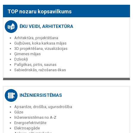
TOP nozaru kopsavilkums
ĒKU VEIDI, ARHITEKTŪRA
Arhitektūra, projektēšana
Guļbūves, koka karkasa mājas
3D projektēšana, vizualizācijas
Ģimenes mājas
Dzīvokļi
Palīgēkas, pirtis, saunas
Sabiedriskās, ražošanas ēkas
INŽENIERSISTĒMAS
Apsardze, drošība, ugunsdrošība
Gāze
Inženiersistēmas no A-Z
Energoefektivitāte
Elektroapgāde