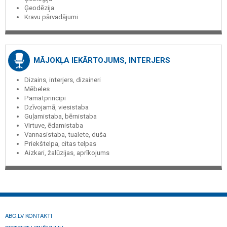
Ģeodēzija
Kravu pārvadājumi
MĀJOKĻA IEKĀRTOJUMS, INTERJERS
Dizains, interjers, dizaineri
Mēbeles
Pamatprincipi
Dzīvojamā, viesistaba
Guļamistaba, bērnistaba
Virtuve, ēdamistaba
Vannasistaba, tualete, duša
Priekštelpa, citas telpas
Aizkari, žalūzijas, aprīkojums
ABC.LV KONTAKTI