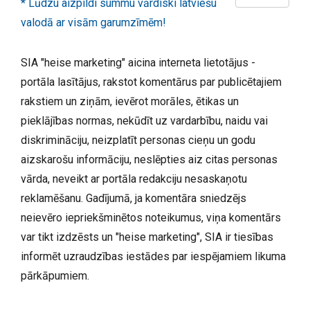
* Lūdzu aizpildi summu vārdiski latviešu
valodā ar visām garumzīmēm!
SIA "heise marketing" aicina interneta lietotājus -
portāla lasītājus, rakstot komentārus par publicētajiem
rakstiem un ziņām, ievērot morāles, ētikas un
pieklājības normas, nekūdīt uz vardarbību, naidu vai
diskrimināciju, neizplatīt personas cieņu un godu
aizskarošu informāciju, neslēpties aiz citas personas
vārda, neveikt ar portāla redakciju nesaskaņotu
reklamēšanu. Gadījumā, ja komentāra sniedzējs
neievēro iepriekšminētos noteikumus, viņa komentārs
var tikt izdzēsts un "heise marketing", SIA ir tiesības
informēt uzraudzības iestādes par iespējamiem likuma
pārkāpumiem.