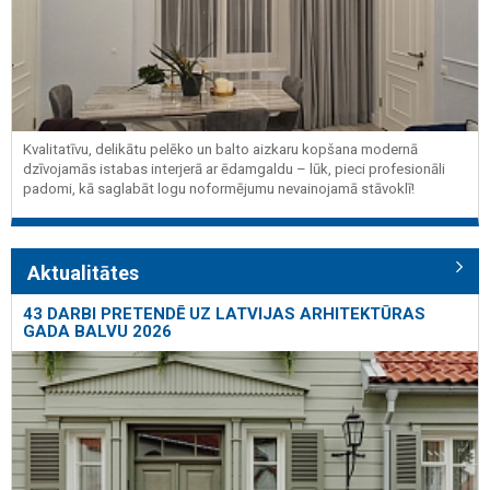
Kvalitatīvu, delikātu pelēko un balto aizkaru kopšana modernā
dzīvojamās istabas interjerā ar ēdamgaldu – lūk, pieci profesionāli
padomi, kā saglabāt logu noformējumu nevainojamā stāvoklī!
Aktualitātes
43 DARBI PRETENDĒ UZ LATVIJAS ARHITEKTŪRAS
GADA BALVU 2026