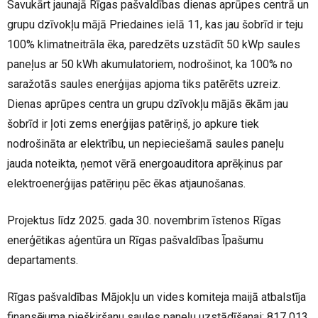
Savukārt jaunajā Rīgas pašvaldības dienas aprūpes centrā un
grupu dzīvokļu mājā Priedaines ielā 11, kas jau šobrīd ir teju
100% klimatneitrāla ēka, paredzēts uzstādīt 50 kWp saules
paneļus ar 50 kWh akumulatoriem, nodrošinot, ka 100% no
saražotās saules enerģijas apjoma tiks patērēts uzreiz.
Dienas aprūpes centra un grupu dzīvokļu mājās ēkām jau
šobrīd ir ļoti zems enerģijas patēriņš, jo apkure tiek
nodrošināta ar elektrību, un nepieciešamā saules paneļu
jauda noteikta, ņemot vērā energoauditora aprēķinus par
elektroenerģijas patēriņu pēc ēkas atjaunošanas.
Projektus līdz 2025. gada 30. novembrim īstenos Rīgas
enerģētikas aģentūra un Rīgas pašvaldības Īpašumu
departaments.
Rīgas pašvaldības Mājokļu un vides komiteja maijā atbalstīja
finansējuma piešķiršanu saules paneļu uzstādīšanai: 817 013