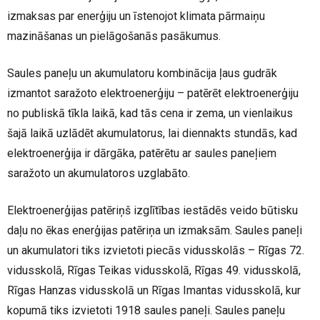
izmaksas par enerģiju un īstenojot klimata pārmaiņu
mazināšanas un pielāgošanās pasākumus.
Saules paneļu un akumulatoru kombinācija ļaus gudrāk
izmantot saražoto elektroenerģiju – patērēt elektroenerģiju
no publiskā tīkla laikā, kad tās cena ir zema, un vienlaikus
šajā laikā uzlādēt akumulatorus, lai diennakts stundās, kad
elektroenerģija ir dārgāka, patērētu ar saules paneļiem
saražoto un akumulatoros uzglabāto.
Elektroenerģijas patēriņš izglītības iestādēs veido būtisku
daļu no ēkas enerģijas patēriņa un izmaksām. Saules paneļi
un akumulatori tiks izvietoti piecās vidusskolās – Rīgas 72.
vidusskolā, Rīgas Teikas vidusskolā, Rīgas 49. vidusskolā,
Rīgas Hanzas vidusskolā un Rīgas Imantas vidusskolā, kur
kopumā tiks izvietoti 1918 saules paneļi. Saules paneļu