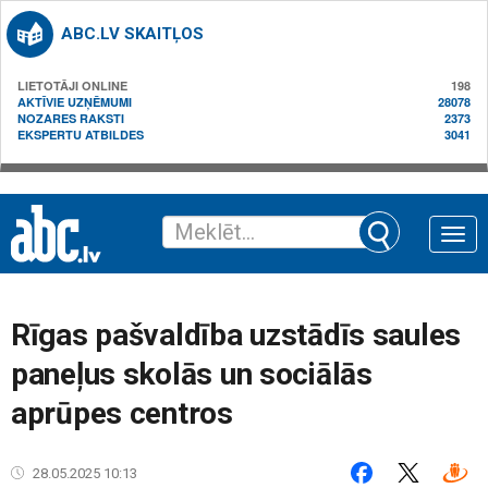
ABC.LV SKAITĻOS
LIETOTĀJI ONLINE
198
AKTĪVIE UZŅĒMUMI
28078
NOZARES RAKSTI
2373
EKSPERTU ATBILDES
3041
Toggle
naviga
Rīgas pašvaldība uzstādīs saules
paneļus skolās un sociālās
aprūpes centros
28.05.2025 10:13