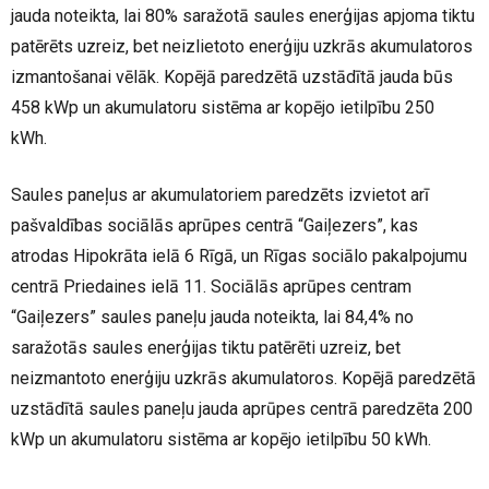
jauda noteikta, lai 80% saražotā saules enerģijas apjoma tiktu
patērēts uzreiz, bet neizlietoto enerģiju uzkrās akumulatoros
izmantošanai vēlāk. Kopējā paredzētā uzstādītā jauda būs
458 kWp un akumulatoru sistēma ar kopējo ietilpību 250
kWh.
Saules paneļus ar akumulatoriem paredzēts izvietot arī
pašvaldības sociālās aprūpes centrā “Gaiļezers”, kas
atrodas Hipokrāta ielā 6 Rīgā, un Rīgas sociālo pakalpojumu
centrā Priedaines ielā 11. Sociālās aprūpes centram
“Gaiļezers” saules paneļu jauda noteikta, lai 84,4% no
saražotās saules enerģijas tiktu patērēti uzreiz, bet
neizmantoto enerģiju uzkrās akumulatoros. Kopējā paredzētā
uzstādītā saules paneļu jauda aprūpes centrā paredzēta 200
kWp un akumulatoru sistēma ar kopējo ietilpību 50 kWh.