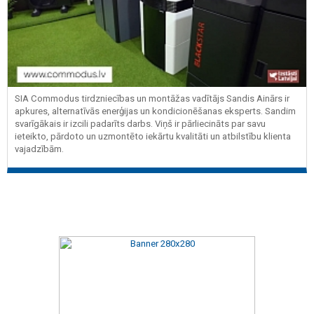
SIA Commodus tirdzniecības un montāžas vadītājs Sandis Ainārs ir
apkures, alternatīvās enerģijas un kondicionēšanas eksperts. Sandim
svarīgākais ir izcili padarīts darbs. Viņš ir pārliecināts par savu
ieteikto, pārdoto un uzmontēto iekārtu kvalitāti un atbilstību klienta
vajadzībām.