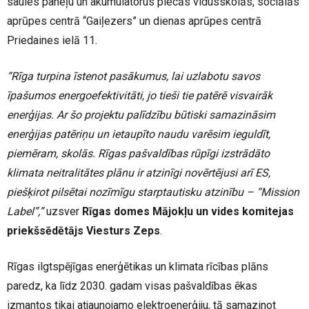
saules paneļu un akumulatorus piecās vidusskolās, sociālās
aprūpes centrā “Gaiļezers” un dienas aprūpes centrā
Priedaines ielā 11.
“Rīga turpina īstenot pasākumus, lai uzlabotu savos
īpašumos energoefektivitāti, jo tieši tie patērē visvairāk
enerģijas. Ar šo projektu palīdzību būtiski samazināsim
enerģijas patēriņu un ietaupīto naudu varēsim ieguldīt,
piemēram, skolās. Rīgas pašvaldības rūpīgi izstrādāto
klimata neitralitātes plānu ir atzinīgi novērtējusi arī ES,
piešķirot pilsētai nozīmīgu starptautisku atzinību – “Mission
Label”,”
uzsver
Rīgas domes Mājokļu un vides komitejas
priekšsēdētājs Viesturs Zeps
.
Rīgas ilgtspējīgas enerģētikas un klimata rīcības plāns
paredz, ka līdz 2030. gadam visas pašvaldības ēkas
izmantos tikai atjaunojamo elektroenerģiju, tā samazinot