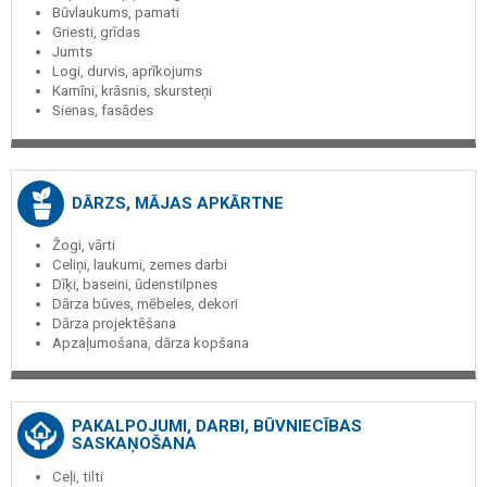
Būvlaukums, pamati
Griesti, grīdas
Jumts
Logi, durvis, aprīkojums
Kamīni, krāsnis, skursteņi
Sienas, fasādes
DĀRZS, MĀJAS APKĀRTNE
Žogi, vārti
Celiņi, laukumi, zemes darbi
Dīķi, baseini, ūdenstilpnes
Dārza būves, mēbeles, dekori
Dārza projektēšana
Apzaļumošana, dārza kopšana
PAKALPOJUMI, DARBI, BŪVNIECĪBAS
SASKAŅOŠANA
Ceļi, tilti