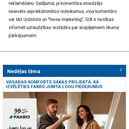
reklamēšanu. Gadījumā, ja komentāra sniedzējs
neievēro iepriekšminētos noteikumus, viņa komentārs
var tikt izdzēsts un "heise marketing", SIA ir tiesības
informēt uzraudzības iestādes par iespējamiem likuma
pārkāpumiem.
Nedēļas tēma
VASARAS KOMFORTS SĀKAS PROJEKTĀ: KĀ
IZVĒLĒTIES FAKRO JUMTA LOGU PIEDERUMUS