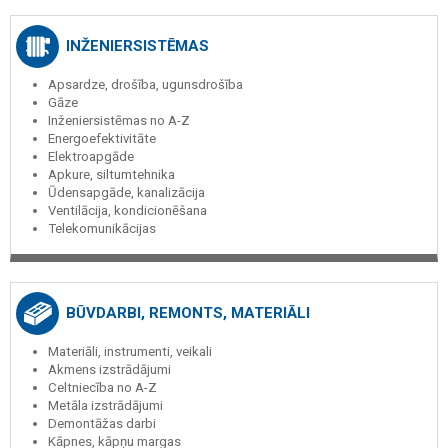
INŽENIERSISTĒMAS
Apsardze, drošība, ugunsdrošība
Gāze
Inženiersistēmas no A-Z
Energoefektivitāte
Elektroapgāde
Apkure, siltumtehnika
Ūdensapgāde, kanalizācija
Ventilācija, kondicionēšana
Telekomunikācijas
BŪVDARBI, REMONTS, MATERIĀLI
Materiāli, instrumenti, veikali
Akmens izstrādājumi
Celtniecība no A-Z
Metāla izstrādājumi
Demontāžas darbi
Kāpnes, kāpņu margas