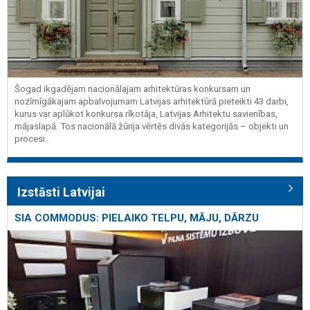
Šogad ikgadējam nacionālajam arhitektūras konkursam un
nozīmīgākajam apbalvojumam Latvijas arhitektūrā pieteikti 43 darbi,
kurus var aplūkot konkursa rīkotāja, Latvijas Arhitektu savienības,
mājaslapā. Tos nacionālā žūrija vērtēs divās kategorijās – objekti un
procesi.
Izstāsti Latvijai
SIA COMMODUS: PIELAIKO TELPU, MĀJU, DĀRZU