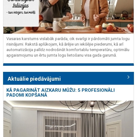
Vasaras karstums vislabāk parāda, cik svarīgi ir pārdomāti jumta logu
risinājumi. Rakstā aplūkojam, kā ārējie un iekšējie piederumi, kā arī
automatizācija palīdz nodrošināt komfortablu temperatūru, optimālu
apgaismojumu un ērtu jumta logu lietošanu visa gada garumā.
Aktuālie piedāvājumi
KĀ PAGARINĀT AIZKARU MŪŽU: 5 PROFESIONĀLI
PADOMI KOPŠANĀ