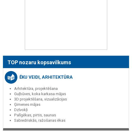
TOP nozaru kopsavilkums
ĒKU VEIDI, ARHITEKTŪRA
Arhitektūra, projektēšana
Guļbūves, koka karkasa mājas
3D projektēšana, vizualizācijas
Ģimenes mājas
Dzīvokļi
Palīgēkas, pirtis, saunas
Sabiedriskās, ražošanas ēkas