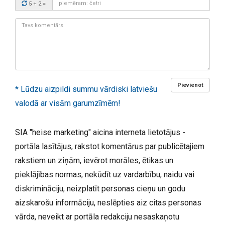
5 + 2
=
kods:
Tavs
komentārs:
Pievienot
* Lūdzu aizpildi summu vārdiski latviešu
valodā ar visām garumzīmēm!
SIA "heise marketing" aicina interneta lietotājus -
portāla lasītājus, rakstot komentārus par publicētajiem
rakstiem un ziņām, ievērot morāles, ētikas un
pieklājības normas, nekūdīt uz vardarbību, naidu vai
diskrimināciju, neizplatīt personas cieņu un godu
aizskarošu informāciju, neslēpties aiz citas personas
vārda, neveikt ar portāla redakciju nesaskaņotu