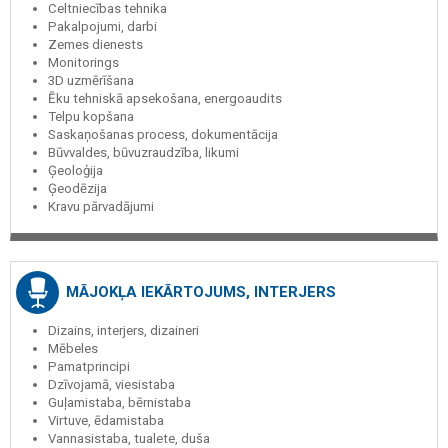
Celtniecības tehnika
Pakalpojumi, darbi
Zemes dienests
Monitorings
3D uzmērīšana
Ēku tehniskā apsekošana, energoaudits
Telpu kopšana
Saskaņošanas process, dokumentācija
Būvvaldes, būvuzraudzība, likumi
Ģeoloģija
Ģeodēzija
Kravu pārvadājumi
MĀJOKĻA IEKĀRTOJUMS, INTERJERS
Dizains, interjers, dizaineri
Mēbeles
Pamatprincipi
Dzīvojamā, viesistaba
Guļamistaba, bērnistaba
Virtuve, ēdamistaba
Vannasistaba, tualete, duša