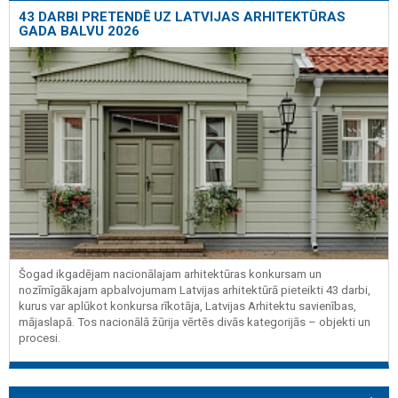
43 DARBI PRETENDĒ UZ LATVIJAS ARHITEKTŪRAS
GADA BALVU 2026
Šogad ikgadējam nacionālajam arhitektūras konkursam un
nozīmīgākajam apbalvojumam Latvijas arhitektūrā pieteikti 43 darbi,
kurus var aplūkot konkursa rīkotāja, Latvijas Arhitektu savienības,
mājaslapā. Tos nacionālā žūrija vērtēs divās kategorijās – objekti un
procesi.