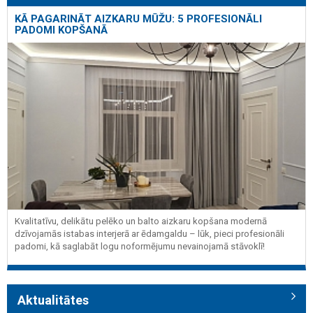
KĀ PAGARINĀT AIZKARU MŪŽU: 5 PROFESIONĀLI
PADOMI KOPŠANĀ
Kvalitatīvu, delikātu pelēko un balto aizkaru kopšana modernā
dzīvojamās istabas interjerā ar ēdamgaldu – lūk, pieci profesionāli
padomi, kā saglabāt logu noformējumu nevainojamā stāvoklī!
Aktualitātes