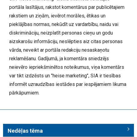
portāla lasītājus, rakstot komentārus par publicētajiem
rakstiem un ziņām, ievērot morāles, ētikas un
pieklājības normas, nekūdīt uz vardarbību, naidu vai
diskrimināciju, neizplatīt personas cieņu un godu
aizskarošu informāciju, neslēpties aiz citas personas
vārda, neveikt ar portāla redakciju nesaskaņotu
reklamēšanu. Gadījumā, ja komentāra sniedzējs
neievēro iepriekšminētos noteikumus, viņa komentārs
var tikt izdzēsts un "heise marketing", SIA ir tiesības
informēt uzraudzības iestādes par iespējamiem likuma
pārkāpumiem.
Nedēļas tēma