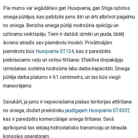
Pie mums var iegādāties gan Husqvarna, gan Stiga ražotos
sniega pūtējus, kas palīdzēs jums ātri un ērti atbrīvot pagalmu
no sniega. Benzīna sniega pūtēji nodrošina spēcīgu un
uzticamu veiktspēju. Tiem ir dažādi izmēri un jauda, tādēļ
ikviens atradīs sev piemērotu modeli. Privātmājām
piemērots būs
Husqvarna ST124
, kas ir paredzēts
piebraucamo ceļu un celiņu tīrīšanai. Efektīva divpakāpju
izmešanas sistēma nodrošina labu darba kapacitāti. Sniega
pūtēja darba platums ir 61 centimetrs, un tas būs viegli
manevrējams.
Savukārt, ja jums ir nepieciešama plašas teritorijas attīrīšana
no sniega, dodiet priekšroku
jaudīgajam Husqvarna ST430T
,
kas ir paredzēts komerciālajai sniega tīrīšanai. Savā
aprīkojumā tas iekļauj hidrostatisko transmisiju un tērauda
konsoles operatoram.