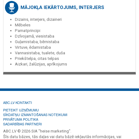
MĀJOKĻA IEKĀRTOJUMS, INTERJERS
Dizains, interjers, dizaineri
Mēbeles
Pamatprincipi
Dzīvojamā, viesistaba
Guļamistaba, bērnistaba
Virtuve, ēdamistaba
Vannasistaba, tualete, duša
Priekštelpa, citas telpas
Aizkari, žalūzijas, aprīkojums
ABC.LV KONTAKTI
PIETEIKT UZŅĒMUMU
SĪKDATŅU IZMANTOŠANAS NOTEIKUMI
PRIVĀTUMA POLITIKA
SADARBĪBAS PARTNERI
ABC.LV © 2026 SIA "heise marketing".
Šīs datu bāzes, tās daļas vai datu bāzē iekļautās informācijas, vai