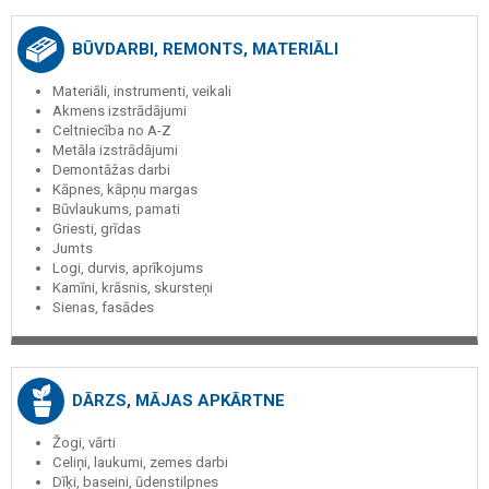
BŪVDARBI, REMONTS, MATERIĀLI
Materiāli, instrumenti, veikali
Akmens izstrādājumi
Celtniecība no A-Z
Metāla izstrādājumi
Demontāžas darbi
Kāpnes, kāpņu margas
Būvlaukums, pamati
Griesti, grīdas
Jumts
Logi, durvis, aprīkojums
Kamīni, krāsnis, skursteņi
Sienas, fasādes
DĀRZS, MĀJAS APKĀRTNE
Žogi, vārti
Celiņi, laukumi, zemes darbi
Dīķi, baseini, ūdenstilpnes