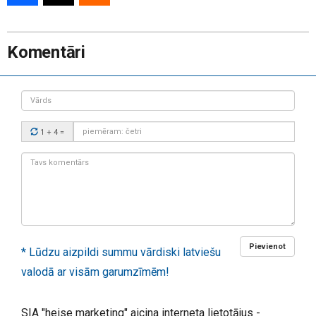
Komentāri
Vārds
Drošības
1 + 4
=
kods:
Tavs
komentārs:
Pievienot
* Lūdzu aizpildi summu vārdiski latviešu
valodā ar visām garumzīmēm!
SIA "heise marketing" aicina interneta lietotājus -