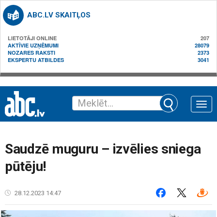
ABC.LV SKAITĻOS
LIETOTĀJI ONLINE
207
AKTĪVIE UZŅĒMUMI
28079
NOZARES RAKSTI
2373
EKSPERTU ATBILDES
3041
Toggle
naviga
Saudzē muguru – izvēlies sniega
pūtēju!
28.12.2023 14:47