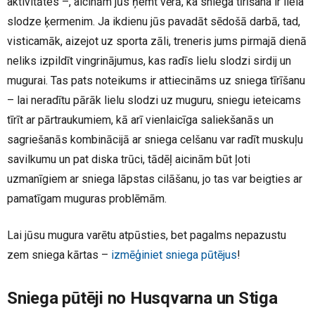
aktivitātes –, aicinām jūs ņemt vērā, ka sniega tīrīšana ir liela
slodze ķermenim. Ja ikdienu jūs pavadāt sēdošā darbā, tad,
visticamāk, aizejot uz sporta zāli, treneris jums pirmajā dienā
neliks izpildīt vingrinājumus, kas radīs lielu slodzi sirdij un
mugurai. Tas pats noteikums ir attiecināms uz sniega tīrīšanu
– lai neradītu pārāk lielu slodzi uz muguru, sniegu ieteicams
tīrīt ar pārtraukumiem, kā arī vienlaicīga saliekšanās un
sagriešanās kombinācijā ar sniega celšanu var radīt muskuļu
savilkumu un pat diska trūci, tādēļ aicinām būt ļoti
uzmanīgiem ar sniega lāpstas cilāšanu, jo tas var beigties ar
pamatīgam muguras problēmām.
Lai jūsu mugura varētu atpūsties, bet pagalms nepazustu
zem sniega kārtas –
izmēģiniet sniega pūtējus
!
Sniega pūtēji no Husqvarna un Stiga