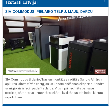
Izstāsti Latvijai
SIA COMMODUS: PIELAIKO TELPU, MĀJU, DĀRZU
SIA Commodus tirdzniecības un montāžas vadītājs Sandis Ainārs ir
apkures, alternatīvās enerģijas un kondicionēšanas eksperts. Sandim
svarīgākais ir izcili padarīts darbs. Viņš ir pārliecināts par savu
ieteikto, pārdoto un uzmontēto iekārtu kvalitāti un atbilstību klienta
vajadzībām.