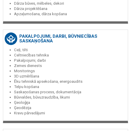
Dārza būves, mēbeles, dekori
Dārza projektēšana
Apzaļumošana, dārza kopšana
PAKALPOJUMI, DARBI, BŪVNIECĪBAS
SASKAŅOŠANA
Ceļi, tilti
Celtniecības tehnika
Pakalpojumi, darbi
Zemes dienests
Monitorings
3D uzmērīšana
Ēku tehniskā apsekošana, energoaudits
Telpu kopšana
Saskaņošanas process, dokumentācija
Būvvaldes, būvuzraudzība, likumi
Ģeoloģija
Ģeodēzija
Kravu pārvadājumi