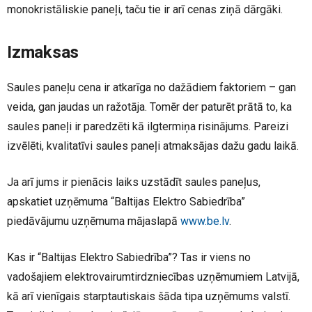
monokristāliskie paneļi, taču tie ir arī cenas ziņā dārgāki.
Izmaksas
Saules paneļu cena ir atkarīga no dažādiem faktoriem – gan
veida, gan jaudas un ražotāja. Tomēr der paturēt prātā to, ka
saules paneļi ir paredzēti kā ilgtermiņa risinājums. Pareizi
izvēlēti, kvalitatīvi saules paneļi atmaksājas dažu gadu laikā.
Ja arī jums ir pienācis laiks uzstādīt saules paneļus,
apskatiet uzņēmuma “Baltijas Elektro Sabiedrība”
piedāvājumu uzņēmuma mājaslapā
www.be.lv
.
Kas ir “Baltijas Elektro Sabiedrība”? Tas ir viens no
vadošajiem elektrovairumtirdzniecības uzņēmumiem Latvijā,
kā arī vienīgais starptautiskais šāda tipa uzņēmums valstī.