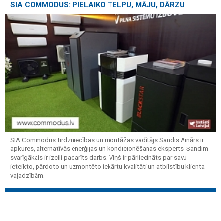
SIA COMMODUS: PIELAIKO TELPU, MĀJU, DĀRZU
SIA Commodus tirdzniecības un montāžas vadītājs Sandis Ainārs ir
apkures, alternatīvās enerģijas un kondicionēšanas eksperts. Sandim
svarīgākais ir izcili padarīts darbs. Viņš ir pārliecināts par savu
ieteikto, pārdoto un uzmontēto iekārtu kvalitāti un atbilstību klienta
vajadzībām.