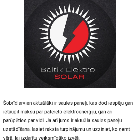
Šobrīd arvien aktuālāki ir saules paneļi, kas dod iespēju gan
ietaupīt maksu par patērēto elektroenerģiju, gan arī
parūpēties par vidi. Ja arī jums ir aktuāla saules paneļu
uzstādīšana, lasiet raksta turpinājumu un uzziniet, ko ņemt
vērā, lai izdarītu veiksmīgāko izvēli.