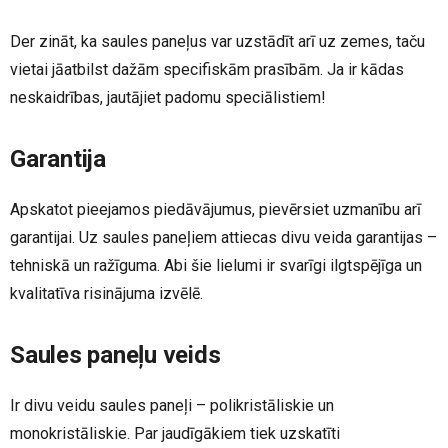
Der zināt, ka saules paneļus var uzstādīt arī uz zemes, taču
vietai jāatbilst dažām specifiskām prasībām. Ja ir kādas
neskaidrības, jautājiet padomu speciālistiem!
Garantija
Apskatot pieejamos piedāvājumus, pievērsiet uzmanību arī
garantijai. Uz saules paneļiem attiecas divu veida garantijas –
tehniskā un ražīguma. Abi šie lielumi ir svarīgi ilgtspējīga un
kvalitatīva risinājuma izvēlē.
Saules paneļu veids
Ir divu veidu saules paneļi – polikristāliskie un
monokristāliskie. Par jaudīgākiem tiek uzskatīti