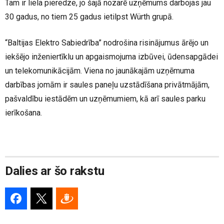
Tam ir liela pieredze, jo šajā nozarē uzņēmums darbojas jau
30 gadus, no tiem 25 gadus ietilpst Würth grupā.
“Baltijas Elektro Sabiedrība” nodrošina risinājumus ārējo un
iekšējo inženiertīklu un apgaismojuma izbūvei, ūdensapgādei
un telekomunikācijām. Viena no jaunākajām uzņēmuma
darbības jomām ir saules paneļu uzstādīšana privātmājām,
pašvaldību iestādēm un uzņēmumiem, kā arī saules parku
ierīkošana.
Dalies ar šo rakstu