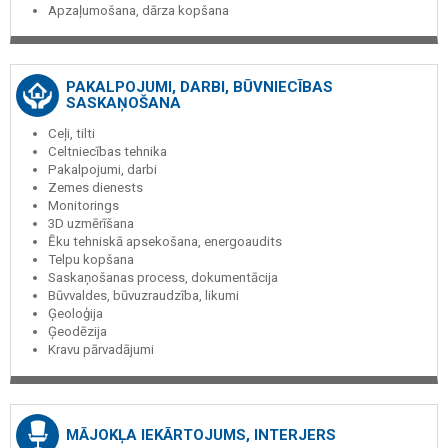
Apzaļumošana, dārza kopšana
PAKALPOJUMI, DARBI, BŪVNIECĪBAS
SASKAŅOŠANA
Ceļi, tilti
Celtniecības tehnika
Pakalpojumi, darbi
Zemes dienests
Monitorings
3D uzmērīšana
Ēku tehniskā apsekošana, energoaudits
Telpu kopšana
Saskaņošanas process, dokumentācija
Būvvaldes, būvuzraudzība, likumi
Ģeoloģija
Ģeodēzija
Kravu pārvadājumi
MĀJOKĻA IEKĀRTOJUMS, INTERJERS