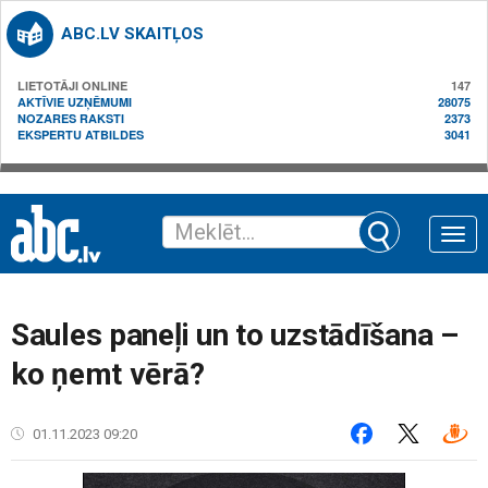
ABC.LV SKAITĻOS
LIETOTĀJI ONLINE
147
AKTĪVIE UZŅĒMUMI
28075
NOZARES RAKSTI
2373
EKSPERTU ATBILDES
3041
Toggle
naviga
Saules paneļi un to uzstādīšana –
ko ņemt vērā?
01.11.2023 09:20