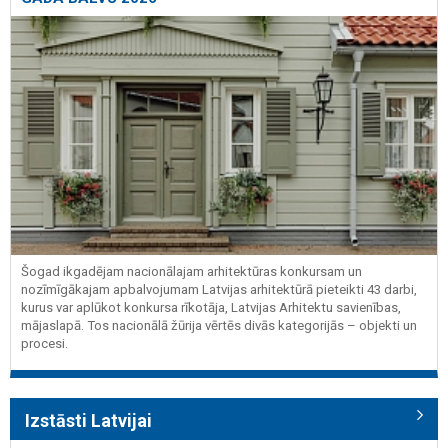
Šogad ikgadējam nacionālajam arhitektūras konkursam un
nozīmīgākajam apbalvojumam Latvijas arhitektūrā pieteikti 43 darbi,
kurus var aplūkot konkursa rīkotāja, Latvijas Arhitektu savienības,
mājaslapā. Tos nacionālā žūrija vērtēs divās kategorijās – objekti un
procesi.
Izstāsti Latvijai