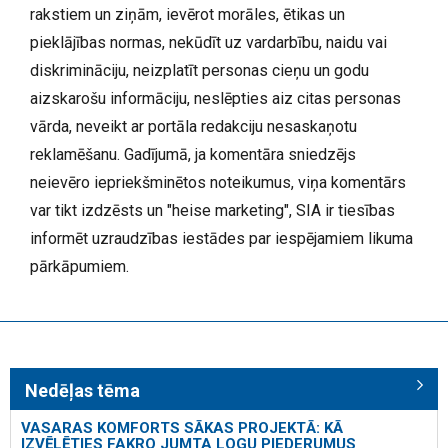
rakstiem un ziņām, ievērot morāles, ētikas un
pieklājības normas, nekūdīt uz vardarbību, naidu vai
diskrimināciju, neizplatīt personas cieņu un godu
aizskarošu informāciju, neslēpties aiz citas personas
vārda, neveikt ar portāla redakciju nesaskaņotu
reklamēšanu. Gadījumā, ja komentāra sniedzējs
neievēro iepriekšminētos noteikumus, viņa komentārs
var tikt izdzēsts un "heise marketing", SIA ir tiesības
informēt uzraudzības iestādes par iespējamiem likuma
pārkāpumiem.
Nedēļas tēma
VASARAS KOMFORTS SĀKAS PROJEKTĀ: KĀ
IZVĒLĒTIES FAKRO JUMTA LOGU PIEDERUMUS