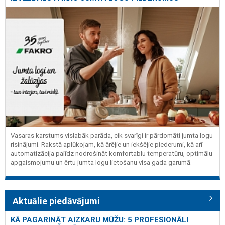
Vasaras karstums vislabāk parāda, cik svarīgi ir pārdomāti jumta logu
risinājumi. Rakstā aplūkojam, kā ārējie un iekšējie piederumi, kā arī
automatizācija palīdz nodrošināt komfortablu temperatūru, optimālu
apgaismojumu un ērtu jumta logu lietošanu visa gada garumā.
Aktuālie piedāvājumi
KĀ PAGARINĀT AIZKARU MŪŽU: 5 PROFESIONĀLI