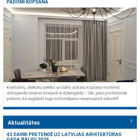
PADOMI KOPŠANĀ
Kvalitatīvu, delikātu pelēko un balto aizkaru kopšana modernā
dzīvojamās istabas interjerā ar ēdamgaldu – lūk, pieci profesionāli
padomi, kā saglabāt logu noformējumu nevainojamā stāvoklī!
Aktualitātes
43 DARBI PRETENDĒ UZ LATVIJAS ARHITEKTŪRAS
GADA BALVU 2026