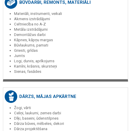
BŪVDARBI, REMONTS, MATERIĀLI
Materiāli, instrumenti, veikali
Akmens izstrādājumi
Celtniecība no A-Z
Metāla izstrādājumi
Demontāžas darbi
Kāpnes, kāpņu margas
Būvlaukums, pamati
Griesti, grīdas
Jumts
Logi, durvis, aprīkojums
Kamīni, krāsnis, skursteņi
Sienas, fasādes
DĀRZS, MĀJAS APKĀRTNE
Žogi, vārti
Celiņi, laukumi, zemes darbi
Dīķi, baseini, ūdenstilpnes
Dārza būves, mēbeles, dekori
Dārza projektēšana