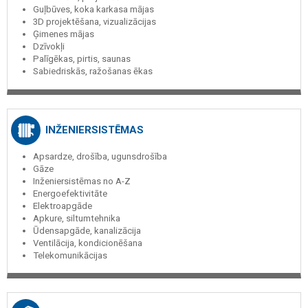
Guļbūves, koka karkasa mājas
3D projektēšana, vizualizācijas
Ģimenes mājas
Dzīvokļi
Palīgēkas, pirtis, saunas
Sabiedriskās, ražošanas ēkas
INŽENIERSISTĒMAS
Apsardze, drošība, ugunsdrošība
Gāze
Inženiersistēmas no A-Z
Energoefektivitāte
Elektroapgāde
Apkure, siltumtehnika
Ūdensapgāde, kanalizācija
Ventilācija, kondicionēšana
Telekomunikācijas