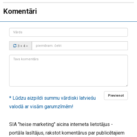
Komentāri
Vārds
Drošības
3 + 4
=
kods:
Tavs
komentārs:
Pievienot
* Lūdzu aizpildi summu vārdiski latviešu
valodā ar visām garumzīmēm!
SIA "heise marketing" aicina interneta lietotājus -
portāla lasītājus, rakstot komentārus par publicētajiem