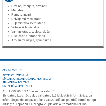
Dizains, interjers, dizaineri
Mēbeles
Pamatprincipi
Dzīvojamā, viesistaba
Guļamistaba, bērnistaba
Virtuve, ēdamistaba
Vannasistaba, tualete, duša
Priekštelpa, citas telpas
Aizkari, žalūzijas, aprīkojums
ABC.LV KONTAKTI
PIETEIKT UZŅĒMUMU
SĪKDATŅU IZMANTOŠANAS NOTEIKUMI
PRIVĀTUMA POLITIKA
SADARBĪBAS PARTNERI
ABC.LV © 2026 SIA "heise marketing".
Šīs datu bāzes, tās daļas vai datu bāzē iekļautās informācijas, vai
informācijas daļas pavairošana vai izplatīšana jebkādā formā stingri
aizliegta. Tāpat arī ir aizliegta lejupielāde automātiskā režīmā.