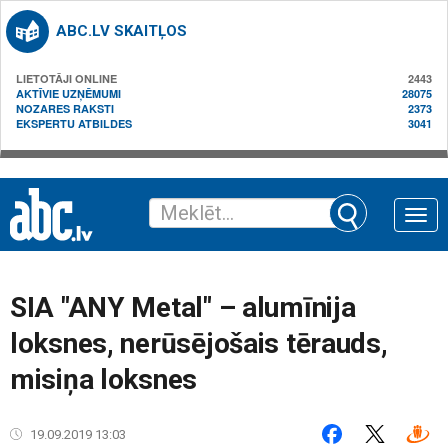
ABC.LV SKAITĻOS
LIETOTĀJI ONLINE
2443
AKTĪVIE UZŅĒMUMI
28075
NOZARES RAKSTI
2373
EKSPERTU ATBILDES
3041
Toggle
naviga
SIA "ANY Metal" – alumīnija
loksnes, nerūsējošais tērauds,
misiņa loksnes
19.09.2019 13:03