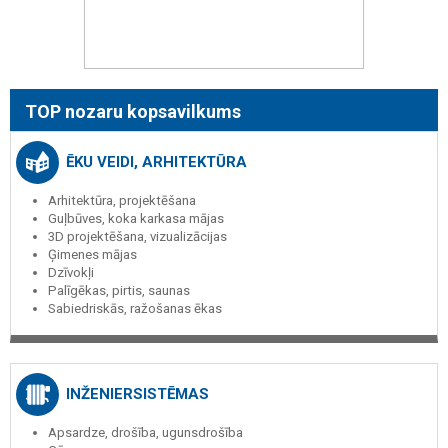
TOP nozaru kopsavilkums
ĒKU VEIDI, ARHITEKTŪRA
Arhitektūra, projektēšana
Guļbūves, koka karkasa mājas
3D projektēšana, vizualizācijas
Ģimenes mājas
Dzīvokļi
Palīgēkas, pirtis, saunas
Sabiedriskās, ražošanas ēkas
INŽENIERSISTĒMAS
Apsardze, drošība, ugunsdrošība