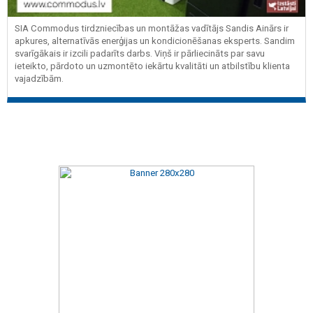
SIA Commodus tirdzniecības un montāžas vadītājs Sandis Ainārs ir
apkures, alternatīvās enerģijas un kondicionēšanas eksperts. Sandim
svarīgākais ir izcili padarīts darbs. Viņš ir pārliecināts par savu
ieteikto, pārdoto un uzmontēto iekārtu kvalitāti un atbilstību klienta
vajadzībām.