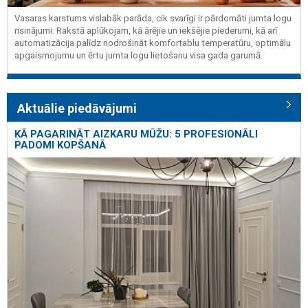
Vasaras karstums vislabāk parāda, cik svarīgi ir pārdomāti jumta logu
risinājumi. Rakstā aplūkojam, kā ārējie un iekšējie piederumi, kā arī
automatizācija palīdz nodrošināt komfortablu temperatūru, optimālu
apgaismojumu un ērtu jumta logu lietošanu visa gada garumā.
Aktuālie piedāvājumi
KĀ PAGARINĀT AIZKARU MŪŽU: 5 PROFESIONĀLI
PADOMI KOPŠANĀ