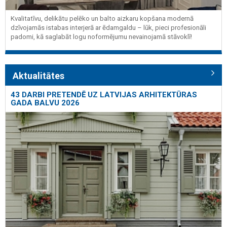
Kvalitatīvu, delikātu pelēko un balto aizkaru kopšana modernā
dzīvojamās istabas interjerā ar ēdamgaldu – lūk, pieci profesionāli
padomi, kā saglabāt logu noformējumu nevainojamā stāvoklī!
Aktualitātes
43 DARBI PRETENDĒ UZ LATVIJAS ARHITEKTŪRAS
GADA BALVU 2026