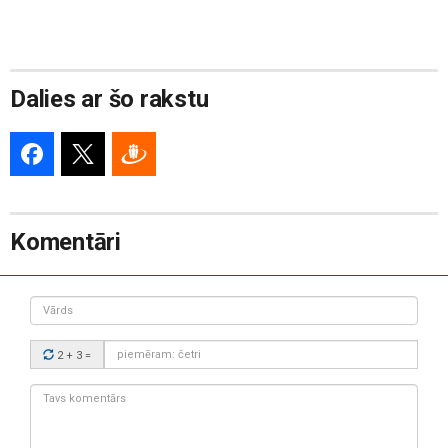
Dalies ar šo rakstu
Komentāri
Vārds
Drošības
2 + 3
=
kods:
Tavs
komentārs: