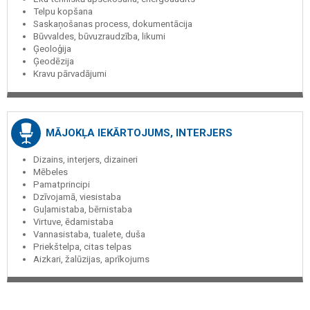
Telpu kopšana
Saskaņošanas process, dokumentācija
Būvvaldes, būvuzraudzība, likumi
Ģeoloģija
Ģeodēzija
Kravu pārvadājumi
MĀJOKĻA IEKĀRTOJUMS, INTERJERS
Dizains, interjers, dizaineri
Mēbeles
Pamatprincipi
Dzīvojamā, viesistaba
Guļamistaba, bērnistaba
Virtuve, ēdamistaba
Vannasistaba, tualete, duša
Priekštelpa, citas telpas
Aizkari, žalūzijas, aprīkojums