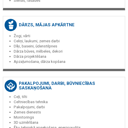
Sienas, fasādes
DĀRZS, MĀJAS APKĀRTNE
Žogi, vārti
Celiņi, laukumi, zemes darbi
Dīķi, baseini, ūdenstilpnes
Dārza būves, mēbeles, dekori
Dārza projektēšana
Apzaļumošana, dārza kopšana
PAKALPOJUMI, DARBI, BŪVNIECĪBAS
SASKAŅOŠANA
Ceļi, tilti
Celtniecības tehnika
Pakalpojumi, darbi
Zemes dienests
Monitorings
3D uzmērīšana
Ēku tehniskā apsekošana, energoaudits