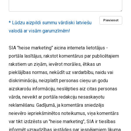
Pievienot
* Lūdzu aizpildi summu vārdiski latviešu
valodā ar visām garumzīmēm!
SIA "heise marketing" aicina interneta lietotājus -
portāla lasītājus, rakstot komentārus par publicētajiem
rakstiem un ziņām, ievērot morāles, ētikas un
pieklājības normas, nekūdīt uz vardarbību, naidu vai
diskrimināciju, neizplatīt personas cieņu un godu
aizskarošu informāciju, neslēpties aiz citas personas
vārda, neveikt ar portāla redakciju nesaskaņotu
reklamēšanu. Gadījumā, ja komentāra sniedzējs
neievēro iepriekšminētos noteikumus, viņa komentārs
var tikt izdzēsts un "heise marketing", SIA ir tiesības
informēt uzraudzības iestādes par iespējamiem likuma