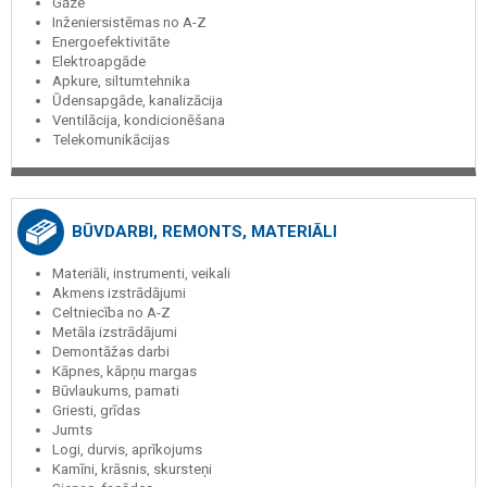
Gāze
Inženiersistēmas no A-Z
Energoefektivitāte
Elektroapgāde
Apkure, siltumtehnika
Ūdensapgāde, kanalizācija
Ventilācija, kondicionēšana
Telekomunikācijas
BŪVDARBI, REMONTS, MATERIĀLI
Materiāli, instrumenti, veikali
Akmens izstrādājumi
Celtniecība no A-Z
Metāla izstrādājumi
Demontāžas darbi
Kāpnes, kāpņu margas
Būvlaukums, pamati
Griesti, grīdas
Jumts
Logi, durvis, aprīkojums
Kamīni, krāsnis, skursteņi