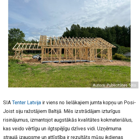
Autors: Publicitātes foto
SIA
Tenter Latvija
ir viens no lielākajiem jumta kopņu un Posi-
Joist siju ražotājiem Baltijā. Mēs izstrādājam izturīgus
risinājumus, izmantojot augstākās kvalitātes kokmateriālus,
kas veido vērtīgu un ilgtspējīgu dzīves vidi. Uzņēmuma
straujā izaugsme un attīstība ir rezultāts mūsu ikdienas