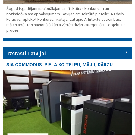
Šogad ikgadējam nacionālajam arhitektūras konkursam un
nozīmīgākajam apbalvojumam Latvijas arhitektūrā pieteikti 43 darbi,
kurus var aplūkot konkursa rīkotāja, Latvijas Arhitektu savienības,
mājaslapā. Tos nacionālā žūrija vērtēs divās kategorijās – objekti un
procesi.
Izstāsti Latvijai
SIA COMMODUS: PIELAIKO TELPU, MĀJU, DĀRZU