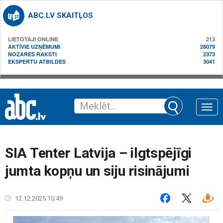
ABC.LV SKAITĻOS
LIETOTĀJI ONLINE
213
AKTĪVIE UZŅĒMUMI
28079
NOZARES RAKSTI
2373
EKSPERTU ATBILDES
3041
Toggle
naviga
SIA Tenter Latvija – ilgtspējīgi
jumta kopņu un siju risinājumi
12.12.2025 10:49