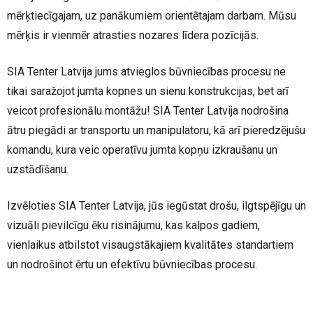
mērķtiecīgajam, uz panākumiem orientētajam darbam. Mūsu
mērķis ir vienmēr atrasties nozares līdera pozīcijās.
SIA Tenter Latvija jums atvieglos būvniecības procesu ne
tikai saražojot jumta kopnes un sienu konstrukcijas, bet arī
veicot profesionālu montāžu! SIA Tenter Latvija nodrošina
ātru piegādi ar transportu un manipulatoru, kā arī pieredzējušu
komandu, kura veic operatīvu jumta kopņu izkraušanu un
uzstādīšanu.
Izvēloties SIA Tenter Latvija, jūs iegūstat drošu, ilgtspējīgu un
vizuāli pievilcīgu ēku risinājumu, kas kalpos gadiem,
vienlaikus atbilstot visaugstākajiem kvalitātes standartiem
un nodrošinot ērtu un efektīvu būvniecības procesu.