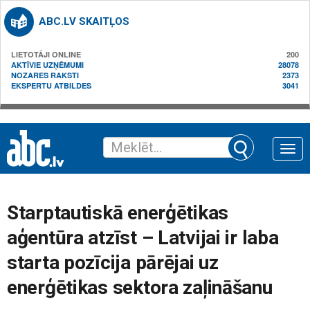
ABC.LV SKAITĻOS
LIETOTĀJI ONLINE
200
AKTĪVIE UZŅĒMUMI
28078
NOZARES RAKSTI
2373
EKSPERTU ATBILDES
3041
Toggle
naviga
Starptautiskā enerģētikas
aģentūra atzīst – Latvijai ir laba
starta pozīcija pārējai uz
enerģētikas sektora zaļināšanu