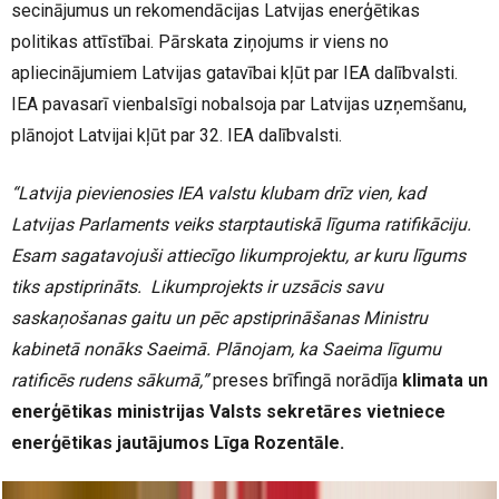
secinājumus un rekomendācijas Latvijas enerģētikas
politikas attīstībai. Pārskata ziņojums ir viens no
apliecinājumiem Latvijas gatavībai kļūt par IEA dalībvalsti.
IEA pavasarī vienbalsīgi nobalsoja par Latvijas uzņemšanu,
plānojot Latvijai kļūt par 32. IEA dalībvalsti.
“Latvija pievienosies IEA valstu klubam drīz vien, kad
Latvijas Parlaments veiks starptautiskā līguma ratifikāciju.
Esam sagatavojuši attiecīgo likumprojektu, ar kuru līgums
tiks apstiprināts. Likumprojekts ir uzsācis savu
saskaņošanas gaitu un pēc apstiprināšanas Ministru
kabinetā nonāks Saeimā. Plānojam, ka Saeima līgumu
ratificēs rudens sākumā,”
preses brīfingā norādīja
klimata un
enerģētikas ministrijas Valsts sekretāres vietniece
enerģētikas jautājumos Līga Rozentāle.