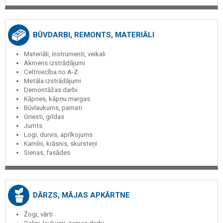
BŪVDARBI, REMONTS, MATERIĀLI
Materiāli, instrumenti, veikali
Akmens izstrādājumi
Celtniecība no A-Z
Metāla izstrādājumi
Demontāžas darbi
Kāpnes, kāpņu margas
Būvlaukums, pamati
Griesti, grīdas
Jumts
Logi, durvis, aprīkojums
Kamīni, krāsnis, skursteņi
Sienas, fasādes
DĀRZS, MĀJAS APKĀRTNE
Žogi, vārti