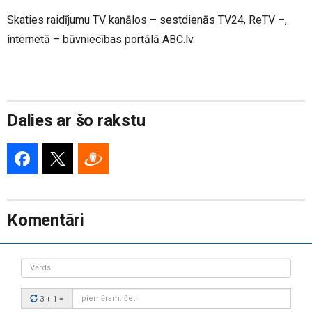
Skaties raidījumu TV kanālos – sestdienās TV24, ReTV –,
internetā – būvniecības portālā ABC.lv.
Dalies ar šo rakstu
Komentāri
Vārds
Drošības
3 + 1
=
kods: