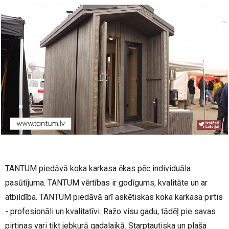
TANTUM piedāvā koka karkasa ēkas pēc individuāla
pasūtījuma. TANTUM vērtības ir godīgums, kvalitāte un ar
atbildība. TANTUM piedāvā arī askētiskas koka karkasa pirtis
- profesionāli un kvalitatīvi. Ražo visu gadu, tādēļ pie savas
pirtiņas vari tikt jebkurā gadalaikā. Starptautiska un plaša