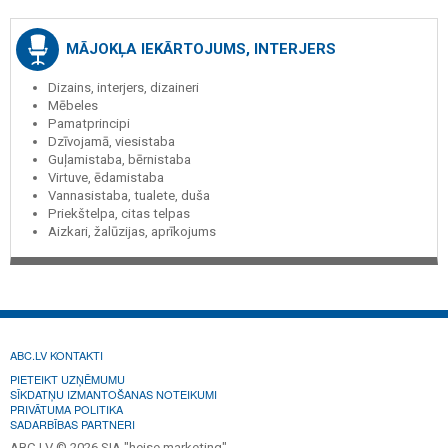
MĀJOKĻA IEKĀRTOJUMS, INTERJERS
Dizains, interjers, dizaineri
Mēbeles
Pamatprincipi
Dzīvojamā, viesistaba
Guļamistaba, bērnistaba
Virtuve, ēdamistaba
Vannasistaba, tualete, duša
Priekštelpa, citas telpas
Aizkari, žalūzijas, aprīkojums
ABC.LV KONTAKTI
PIETEIKT UZŅĒMUMU
SĪKDATŅU IZMANTOŠANAS NOTEIKUMI
PRIVĀTUMA POLITIKA
SADARBĪBAS PARTNERI
ABC.LV © 2026 SIA "heise marketing".