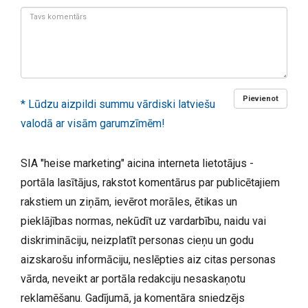
Tavs
komentārs:
Pievienot
* Lūdzu aizpildi summu vārdiski latviešu
valodā ar visām garumzīmēm!
SIA "heise marketing" aicina interneta lietotājus -
portāla lasītājus, rakstot komentārus par publicētajiem
rakstiem un ziņām, ievērot morāles, ētikas un
pieklājības normas, nekūdīt uz vardarbību, naidu vai
diskrimināciju, neizplatīt personas cieņu un godu
aizskarošu informāciju, neslēpties aiz citas personas
vārda, neveikt ar portāla redakciju nesaskaņotu
reklamēšanu. Gadījumā, ja komentāra sniedzējs