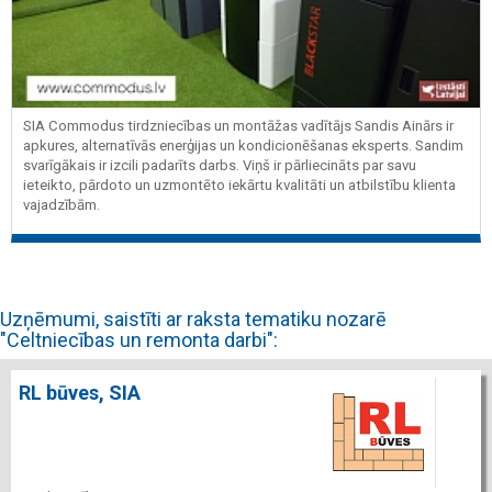
SIA Commodus tirdzniecības un montāžas vadītājs Sandis Ainārs ir
apkures, alternatīvās enerģijas un kondicionēšanas eksperts. Sandim
svarīgākais ir izcili padarīts darbs. Viņš ir pārliecināts par savu
ieteikto, pārdoto un uzmontēto iekārtu kvalitāti un atbilstību klienta
vajadzībām.
Uzņēmumi, saistīti ar raksta tematiku nozarē
"Celtniecības un remonta darbi":
RL būves, SIA