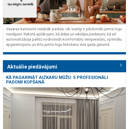
Vasaras karstums vislabāk parāda, cik svarīgi ir pārdomāti jumta logu
risinājumi. Rakstā aplūkojam, kā ārējie un iekšējie piederumi, kā arī
automatizācija palīdz nodrošināt komfortablu temperatūru, optimālu
apgaismojumu un ērtu jumta logu lietošanu visa gada garumā.
Aktuālie piedāvājumi
KĀ PAGARINĀT AIZKARU MŪŽU: 5 PROFESIONĀLI
PADOMI KOPŠANĀ