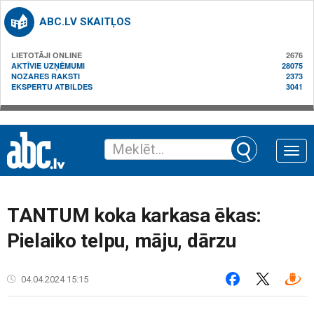
ABC.LV SKAITĻOS
LIETOTĀJI ONLINE
2676
AKTĪVIE UZŅĒMUMI
28075
NOZARES RAKSTI
2373
EKSPERTU ATBILDES
3041
Toggle
naviga
TANTUM koka karkasa ēkas:
Pielaiko telpu, māju, dārzu
04.04.2024 15:15