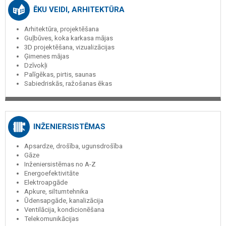
ĒKU VEIDI, ARHITEKTŪRA
Arhitektūra, projektēšana
Guļbūves, koka karkasa mājas
3D projektēšana, vizualizācijas
Ģimenes mājas
Dzīvokļi
Palīgēkas, pirtis, saunas
Sabiedriskās, ražošanas ēkas
INŽENIERSISTĒMAS
Apsardze, drošība, ugunsdrošība
Gāze
Inženiersistēmas no A-Z
Energoefektivitāte
Elektroapgāde
Apkure, siltumtehnika
Ūdensapgāde, kanalizācija
Ventilācija, kondicionēšana
Telekomunikācijas