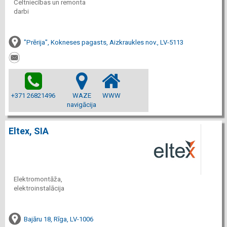
Celtniecības un remonta
darbi
"Prērija", Kokneses pagasts, Aizkraukles nov., LV-5113
+371 26821496
WAZE
WWW
navigācija
Eltex, SIA
Elektromontāža,
elektroinstalācija
Bajāru 18, Rīga, LV-1006