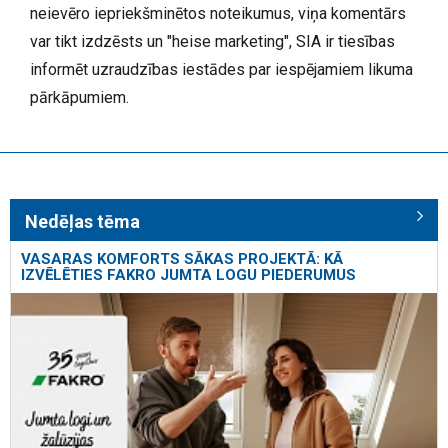
neievēro iepriekšminētos noteikumus, viņa komentārs
var tikt izdzēsts un "heise marketing", SIA ir tiesības
informēt uzraudzības iestādes par iespējamiem likuma
pārkāpumiem.
Nedēļas tēma
VASARAS KOMFORTS SĀKAS PROJEKTĀ: KĀ
IZVĒLĒTIES FAKRO JUMTA LOGU PIEDERUMUS