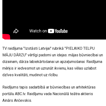
TV raidījuma "Izstāsti Latvijai" rubrikā "PIELAIKO TELPU
MĀJU DĀRZU" vērtīgi padomi un idejas: mājas būvniecībai un
dizainam, dārza labiekārtošanai un apzaļumošanai. Raidījuma
mērķis ir iedvesmot un uzrunāt ikvienu, kas vēlas uzlabot
dzīves kvalitāti, mudinot uz rīcību.
Raidījums tapis sadarbībā ar būvniecības un arhitektūras
portālu ABC.lv. Raidījumu vada Nacionālā teātra aktieris
Ainārs Ančevskis.