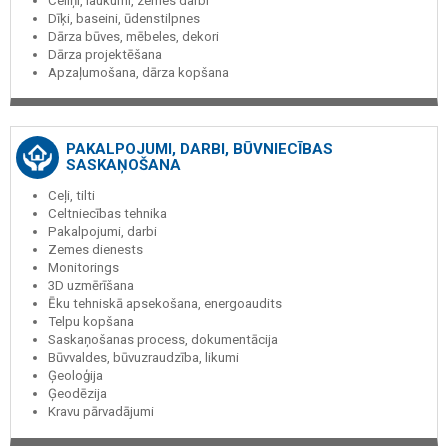
Celiņi, laukumi, zemes darbi
Dīķi, baseini, ūdenstilpnes
Dārza būves, mēbeles, dekori
Dārza projektēšana
Apzaļumošana, dārza kopšana
PAKALPOJUMI, DARBI, BŪVNIECĪBAS
SASKAŅOŠANA
Ceļi, tilti
Celtniecības tehnika
Pakalpojumi, darbi
Zemes dienests
Monitorings
3D uzmērīšana
Ēku tehniskā apsekošana, energoaudits
Telpu kopšana
Saskaņošanas process, dokumentācija
Būvvaldes, būvuzraudzība, likumi
Ģeoloģija
Ģeodēzija
Kravu pārvadājumi