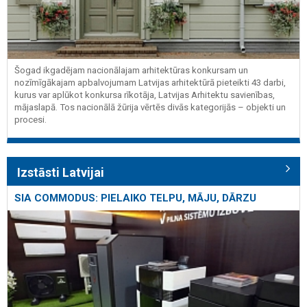
Šogad ikgadējam nacionālajam arhitektūras konkursam un
nozīmīgākajam apbalvojumam Latvijas arhitektūrā pieteikti 43 darbi,
kurus var aplūkot konkursa rīkotāja, Latvijas Arhitektu savienības,
mājaslapā. Tos nacionālā žūrija vērtēs divās kategorijās – objekti un
procesi.
Izstāsti Latvijai
SIA COMMODUS: PIELAIKO TELPU, MĀJU, DĀRZU