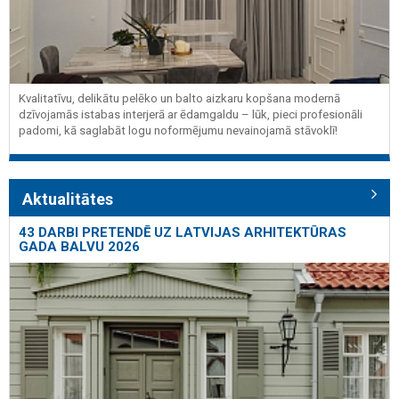
Kvalitatīvu, delikātu pelēko un balto aizkaru kopšana modernā
dzīvojamās istabas interjerā ar ēdamgaldu – lūk, pieci profesionāli
padomi, kā saglabāt logu noformējumu nevainojamā stāvoklī!
Aktualitātes
43 DARBI PRETENDĒ UZ LATVIJAS ARHITEKTŪRAS
GADA BALVU 2026