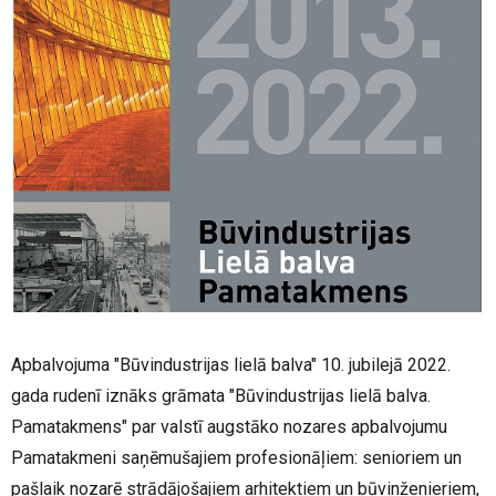
Apbalvojuma "Būvindustrijas lielā balva" 10. jubilejā 2022.
gada rudenī iznāks grāmata "Būvindustrijas lielā balva.
Pamatakmens" par valstī augstāko nozares apbalvojumu
Pamatakmeni saņēmušajiem profesionāļiem: senioriem un
pašlaik nozarē strādājošajiem arhitektiem un būvinženieriem,