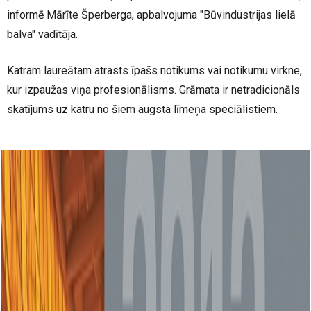
informē Mārīte Šperberga, apbalvojuma "Būvindustrijas lielā
balva" vadītāja.
Katram laureātam atrasts īpašs notikums vai notikumu virkne,
kur izpaužas viņa profesionālisms. Grāmata ir netradicionāls
skatījums uz katru no šiem augsta līmeņa speciālistiem.