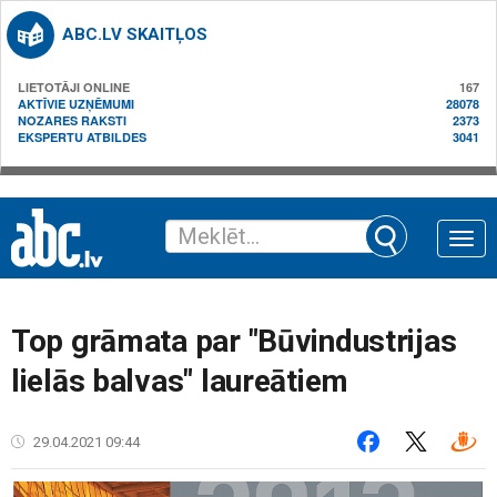
ABC.LV SKAITĻOS
LIETOTĀJI ONLINE
167
AKTĪVIE UZŅĒMUMI
28078
NOZARES RAKSTI
2373
EKSPERTU ATBILDES
3041
Toggle
naviga
Top grāmata par "Būvindustrijas
lielās balvas" laureātiem
29.04.2021 09:44