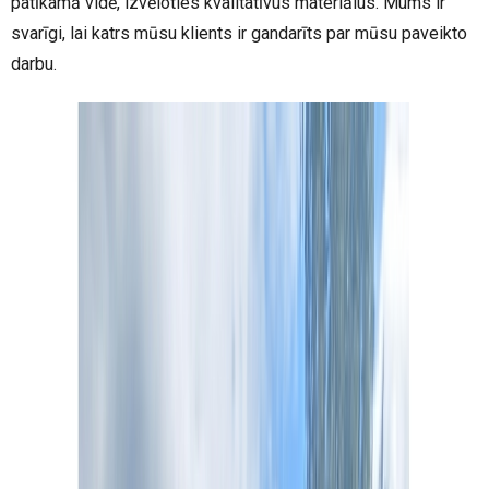
patīkamā vidē, izvēloties kvalitatīvus materiālus. Mums ir
svarīgi, lai katrs mūsu klients ir gandarīts par mūsu paveikto
darbu.