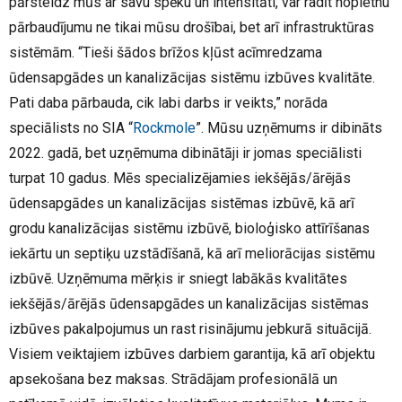
pārsteidz mūs ar savu spēku un intensitāti, var radīt nopietnu
pārbaudījumu ne tikai mūsu drošībai, bet arī infrastruktūras
sistēmām. “Tieši šādos brīžos kļūst acīmredzama
ūdensapgādes un kanalizācijas sistēmu izbūves kvalitāte.
Pati daba pārbauda, cik labi darbs ir veikts,” norāda
speciālists no SIA “
Rockmole
”. Mūsu uzņēmums ir dibināts
2022. gadā, bet uzņēmuma dibinātāji ir jomas speciālisti
turpat 10 gadus. Mēs specializējamies iekšējās/ārējās
ūdensapgādes un kanalizācijas sistēmas izbūvē, kā arī
grodu kanalizācijas sistēmu izbūvē, bioloģisko attīrīšanas
iekārtu un septiķu uzstādīšanā, kā arī meliorācijas sistēmu
izbūvē. Uzņēmuma mērķis ir sniegt labākās kvalitātes
iekšējās/ārējās ūdensapgādes un kanalizācijas sistēmas
izbūves pakalpojumus un rast risinājumu jebkurā situācijā.
Visiem veiktajiem izbūves darbiem garantija, kā arī objektu
apsekošana bez maksas. Strādājam profesionālā un