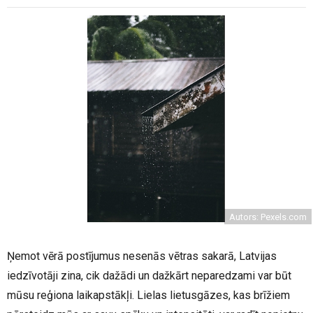
Autors: Pexels.com
Ņemot vērā postījumus nesenās vētras sakarā, Latvijas
iedzīvotāji zina, cik dažādi un dažkārt neparedzami var būt
mūsu reģiona laikapstākļi. Lielas lietusgāzes, kas brīžiem