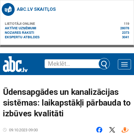
ABC.LV SKAITĻOS
LIETOTĀJI ONLINE
119
AKTĪVIE UZŅĒMUMI
28078
NOZARES RAKSTI
2373
EKSPERTU ATBILDES
3041
Toggle
naviga
Ūdensapgādes un kanalizācijas
sistēmas: laikapstākļi pārbauda to
izbūves kvalitāti
09.10.2023 09:00