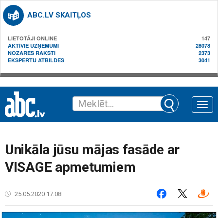
ABC.LV SKAITĻOS
LIETOTĀJI ONLINE
147
AKTĪVIE UZŅĒMUMI
28078
NOZARES RAKSTI
2373
EKSPERTU ATBILDES
3041
Toggle
naviga
Unikāla jūsu mājas fasāde ar
VISAGE apmetumiem
25.05.2020 17:08