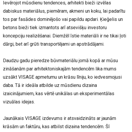
Ievērojot mūsdienu tendences, arhitekti bieži izvēlas
dabiskus materiālus, piemēram, akmeni un koku, lai padarītu
tos par fasādes dominējošo vai papildu apdari. Ķieģelis un
betons bieži tiek izmantots arī atsevišķu investoru
koncepciju realizēšanai. Diemžēl īstie materiāli ir ne tikai ļoti
dārgi, bet arī grūti transportējami un apstrādājami.
Daudzu gadu pieredze būvmateriālu jomā kopā ar mūsu
zināšanām par arhitektoniskajām tendencēm lika mums
uzsākt VISAGE apmetumu un krāsu līniju, ko iedvesmojusi
daba. Tā ir ideāla atbilde uz mūsdienu dizaina
izaicinājumiem, kas vērtē unikālas un eksperimentālas
vizuālas idejas.
Jaunākais VISAGE izdevums ir atsvaidzināts ar jaunām
krāsām un faktūru, kas atbilst dizaina tendencēm. Šī