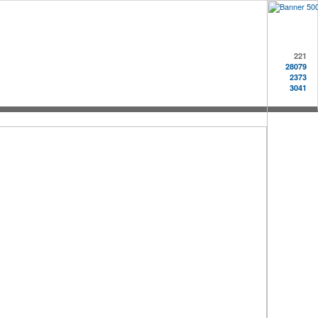
221
28079
2373
3041