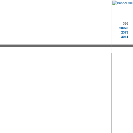
366
28078
2373
3041