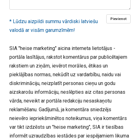
Pievienot
* Lūdzu aizpildi summu vārdiski latviešu
valodā ar visām garumzīmēm!
SIA "heise marketing" aicina interneta lietotājus -
portāla lasītājus, rakstot komentārus par publicētajiem
rakstiem un ziņām, ievērot morāles, ētikas un
pieklājības normas, nekūdīt uz vardarbību, naidu vai
diskrimināciju, neizplatīt personas cieņu un godu
aizskarošu informāciju, neslēpties aiz citas personas
vārda, neveikt ar portāla redakciju nesaskaņotu
reklamēšanu. Gadījumā, ja komentāra sniedzējs
neievēro iepriekšminētos noteikumus, viņa komentārs
var tikt izdzēsts un "heise marketing", SIA ir tiesības
informēt uzraudzības iestādes par iespējamiem likuma