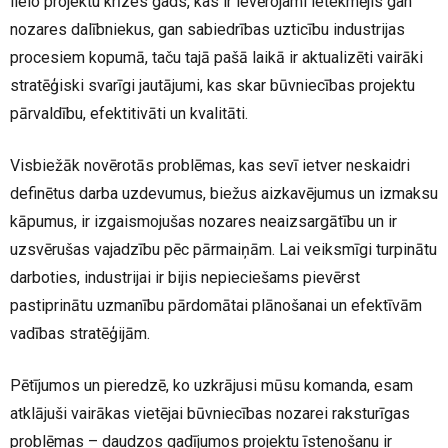
lielo projektu krīzes gads, kas ir ievērojami ietekmējis gan
nozares dalībniekus, gan sabiedrības uzticību industrijas
procesiem kopumā, taču tajā pašā laikā ir aktualizēti vairāki
stratēģiski svarīgi jautājumi, kas skar būvniecības projektu
pārvaldību, efektitivāti un kvalitāti.
Visbiežāk novērotās problēmas, kas sevī ietver neskaidri
definētus darba uzdevumus, biežus aizkavējumus un izmaksu
kāpumus, ir izgaismojušas nozares neaizsargātību un ir
uzsvērušas vajadzību pēc pārmaiņām. Lai veiksmīgi turpinātu
darboties, industrijai ir bijis nepieciešams pievērst
pastiprinātu uzmanību pārdomātai plānošanai un efektīvām
vadības stratēģijām.
Pētījumos un pieredzē, ko uzkrājusi mūsu komanda, esam
atklājuši vairākas vietējai būvniecības nozarei raksturīgas
problēmas – daudzos gadījumos projektu īstenošanu ir