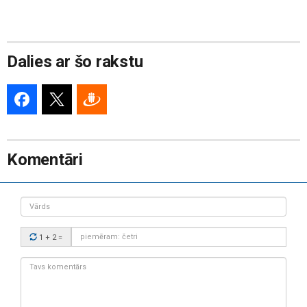
Dalies ar šo rakstu
Komentāri
Vārds
Drošības
1 + 2
=
kods:
Tavs
komentārs: