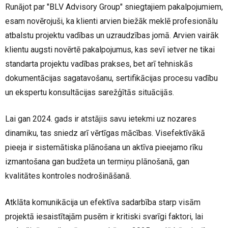
Runājot par "BLV Advisory Group" sniegtajiem pakalpojumiem,
esam novērojuši, ka klienti arvien biežāk meklē profesionālu
atbalstu projektu vadības un uzraudzības jomā. Arvien vairāk
klientu augsti novērtē pakalpojumus, kas sevī ietver ne tikai
standarta projektu vadības prakses, bet arī tehniskās
dokumentācijas sagatavošanu, sertifikācijas procesu vadību
un ekspertu konsultācijas sarežģītās situācijās.
Lai gan 2024. gads ir atstājis savu ietekmi uz nozares
dinamiku, tas sniedz arī vērtīgas mācības. Visefektīvākā
pieeja ir sistemātiska plānošana un aktīva pieejamo rīku
izmantošana gan budžeta un termiņu plānošanā, gan
kvalitātes kontroles nodrošināšanā.
Atklāta komunikācija un efektīva sadarbība starp visām
projektā iesaistītajām pusēm ir kritiski svarīgi faktori, lai