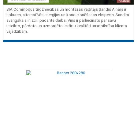
SIA Commodus tirdzniecības un montāžas vadītājs Sandis Ainārs ir
apkures, alternatīvās enerģijas un kondicionēšanas eksperts. Sandim
svarīgākais ir izcili padarīts darbs. Viņš ir pārliecināts par savu
ieteikto, pārdoto un uzmontēto iekārtu kvalitāti un atbilstību klienta
vajadzībām.