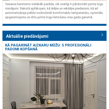
Vasaras karstums vislabāk parāda, cik svarīgi ir pārdomāti jumta logu
risinājumi. Rakstā aplūkojam, kā ārējie un iekšējie piederumi, kā arī
automatizācija palīdz nodrošināt komfortablu temperatūru, optimālu
apgaismojumu un ērtu jumta logu lietošanu visa gada garumā.
Aktuālie piedāvājumi
KĀ PAGARINĀT AIZKARU MŪŽU: 5 PROFESIONĀLI
PADOMI KOPŠANĀ