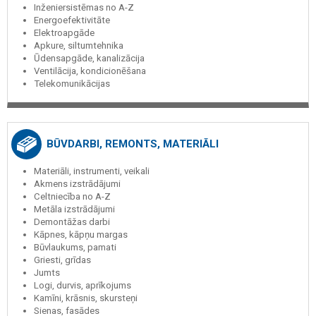
Inženiersistēmas no A-Z
Energoefektivitāte
Elektroapgāde
Apkure, siltumtehnika
Ūdensapgāde, kanalizācija
Ventilācija, kondicionēšana
Telekomunikācijas
BŪVDARBI, REMONTS, MATERIĀLI
Materiāli, instrumenti, veikali
Akmens izstrādājumi
Celtniecība no A-Z
Metāla izstrādājumi
Demontāžas darbi
Kāpnes, kāpņu margas
Būvlaukums, pamati
Griesti, grīdas
Jumts
Logi, durvis, aprīkojums
Kamīni, krāsnis, skursteņi
Sienas, fasādes