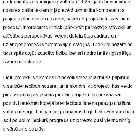
nodrošinātu veiksmīgus rezultātus. 2025. gadā būvniecības
nozares dalībniekiem ir jāpievērš uzmanība kompetentas
projektu plānošanas nozīmei, savukārt projektiem, kas jau ir
procesā, ir ieteicams kritiski pārvērtēt pašreizējo stāvokli un
attīstības perspektīvas, veicot detalizētus auditus un
uzlabojot procesus turpmākajās stadijās. Tādējādi nozare ne
tikai spēs atgūt zaudēto ticību, bet arī nodrošinās ilgtspējīgu
izaugsmi nākotnē.
Lielu projektu veiksmes un neveiksmes ir lakmusa papīrītis
visai būvniecības nozarei, un ir skaidrs, ka projekti, kas veido
pieprasījumu pēc jaunas pieejas projektu īstenošanā var
pozitīvi ietekmēt kopējā būvniecības līmeņa paaugstināšanu
valsts mērogā. Lai gan šīs pārmaiņas tirgū tiek ieviestas tikai
soli pa solim, jebkurš progress uz pareizo pusi viennozīmīgi
ir vērtējams pozitīvi.