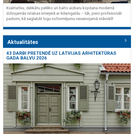
Kvalitatīvu, delikātu pelēko un balto aizkaru kopšana modernā
dzīvojamās istabas interjerā ar ēdamgaldu – lūk, pieci profesionāli
padomi, kā saglabāt logu noformējumu nevainojamā stāvoklī!
Aktualitātes
43 DARBI PRETENDĒ UZ LATVIJAS ARHITEKTŪRAS
GADA BALVU 2026