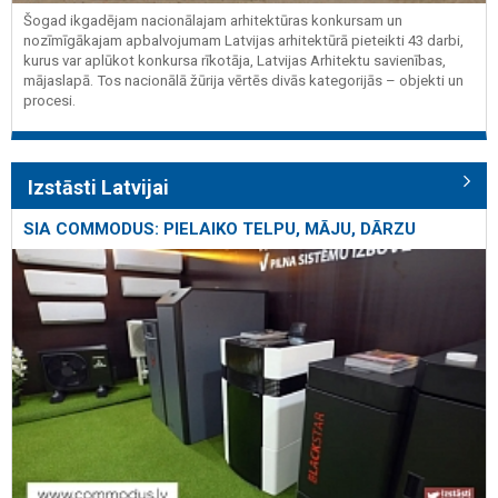
Šogad ikgadējam nacionālajam arhitektūras konkursam un
nozīmīgākajam apbalvojumam Latvijas arhitektūrā pieteikti 43 darbi,
kurus var aplūkot konkursa rīkotāja, Latvijas Arhitektu savienības,
mājaslapā. Tos nacionālā žūrija vērtēs divās kategorijās – objekti un
procesi.
Izstāsti Latvijai
SIA COMMODUS: PIELAIKO TELPU, MĀJU, DĀRZU