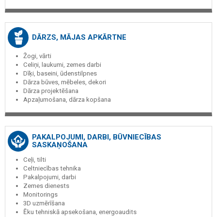
DĀRZS, MĀJAS APKĀRTNE
Žogi, vārti
Celiņi, laukumi, zemes darbi
Dīķi, baseini, ūdenstilpnes
Dārza būves, mēbeles, dekori
Dārza projektēšana
Apzaļumošana, dārza kopšana
PAKALPOJUMI, DARBI, BŪVNIECĪBAS
SASKAŅOŠANA
Ceļi, tilti
Celtniecības tehnika
Pakalpojumi, darbi
Zemes dienests
Monitorings
3D uzmērīšana
Ēku tehniskā apsekošana, energoaudits