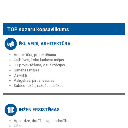
TOP nozaru kopsavilkums
ĒKU VEIDI, ARHITEKTŪRA
Arhitektūra, projektēšana
Guļbūves, koka karkasa mājas
3D projektēšana, vizualizācijas
Ģimenes mājas
Dzīvokļi
Palīgēkas, pirtis, saunas
Sabiedriskās, ražošanas ēkas
INŽENIERSISTĒMAS
Apsardze, drošība, ugunsdrošība
Gāze