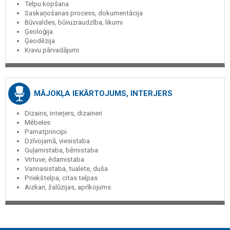
Telpu kopšana
Saskaņošanas process, dokumentācija
Būvvaldes, būvuzraudzība, likumi
Ģeoloģija
Ģeodēzija
Kravu pārvadājumi
MĀJOKĻA IEKĀRTOJUMS, INTERJERS
Dizains, interjers, dizaineri
Mēbeles
Pamatprincipi
Dzīvojamā, viesistaba
Guļamistaba, bērnistaba
Virtuve, ēdamistaba
Vannasistaba, tualete, duša
Priekštelpa, citas telpas
Aizkari, žalūzijas, aprīkojums