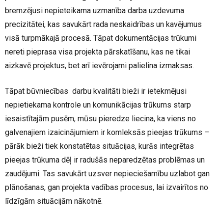
bremzējusi nepieteikama uzmanība darba uzdevuma
precizitātei, kas savukārt rada neskaidrības un kavējumus
visā turpmākajā procesā. Tāpat dokumentācijas trūkumi
nereti pieprasa visa projekta pārskatīšanu, kas ne tikai
aizkavē projektus, bet arī ievērojami palielina izmaksas.
Tāpat būvniecības darbu kvalitāti bieži ir ietekmējusi
nepietiekama kontrole un komunikācijas trūkums starp
iesaistītajām pusēm, mūsu pieredze liecina, ka viens no
galvenajiem izaicinājumiem ir komleksās pieejas trūkums –
pārāk bieži tiek konstatētas situācijas, kurās integrētas
pieejas trūkuma dēļ ir radušās neparedzētas problēmas un
zaudējumi. Tas savukārt uzsver nepieciešamību uzlabot gan
plānošanas, gan projekta vadības procesus, lai izvairītos no
līdzīgām situācijām nākotnē.