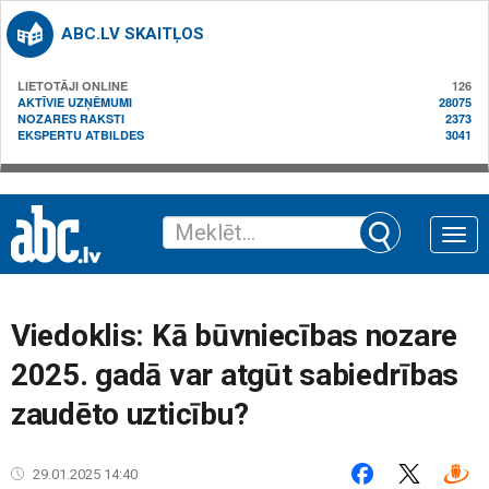
ABC.LV SKAITĻOS
LIETOTĀJI ONLINE
126
AKTĪVIE UZŅĒMUMI
28075
NOZARES RAKSTI
2373
EKSPERTU ATBILDES
3041
Toggle
naviga
Viedoklis: Kā būvniecības nozare
2025. gadā var atgūt sabiedrības
zaudēto uzticību?
29.01.2025 14:40