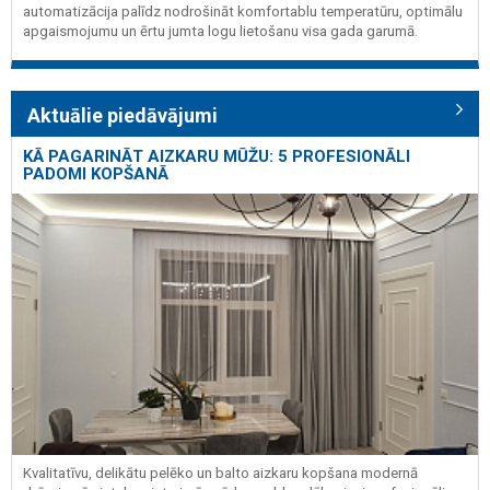
automatizācija palīdz nodrošināt komfortablu temperatūru, optimālu
apgaismojumu un ērtu jumta logu lietošanu visa gada garumā.
Aktuālie piedāvājumi
KĀ PAGARINĀT AIZKARU MŪŽU: 5 PROFESIONĀLI
PADOMI KOPŠANĀ
Kvalitatīvu, delikātu pelēko un balto aizkaru kopšana modernā