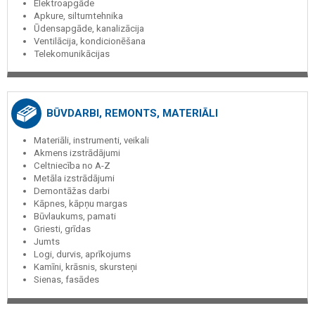
Elektroapgāde
Apkure, siltumtehnika
Ūdensapgāde, kanalizācija
Ventilācija, kondicionēšana
Telekomunikācijas
BŪVDARBI, REMONTS, MATERIĀLI
Materiāli, instrumenti, veikali
Akmens izstrādājumi
Celtniecība no A-Z
Metāla izstrādājumi
Demontāžas darbi
Kāpnes, kāpņu margas
Būvlaukums, pamati
Griesti, grīdas
Jumts
Logi, durvis, aprīkojums
Kamīni, krāsnis, skursteņi
Sienas, fasādes