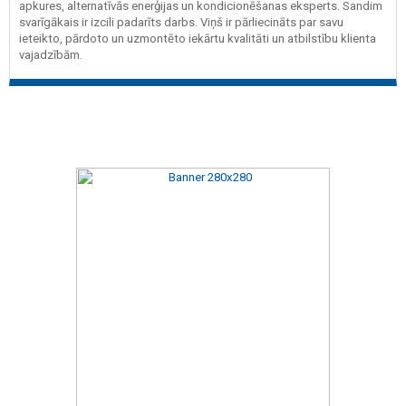
apkures, alternatīvās enerģijas un kondicionēšanas eksperts. Sandim
svarīgākais ir izcili padarīts darbs. Viņš ir pārliecināts par savu
ieteikto, pārdoto un uzmontēto iekārtu kvalitāti un atbilstību klienta
vajadzībām.