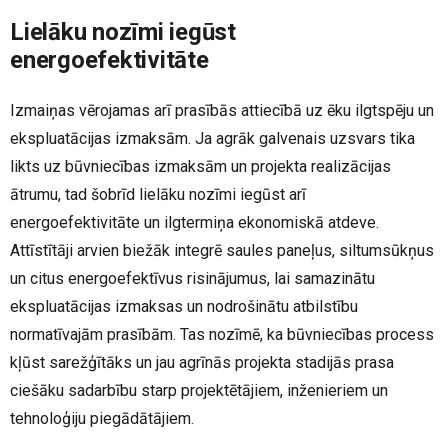
Lielāku nozīmi iegūst
energoefektivitāte
Izmaiņas vērojamas arī prasībās attiecībā uz ēku ilgtspēju un
ekspluatācijas izmaksām. Ja agrāk galvenais uzsvars tika
likts uz būvniecības izmaksām un projekta realizācijas
ātrumu, tad šobrīd lielāku nozīmi iegūst arī
energoefektivitāte un ilgtermiņa ekonomiskā atdeve.
Attīstītāji arvien biežāk integrē saules paneļus, siltumsūkņus
un citus energoefektīvus risinājumus, lai samazinātu
ekspluatācijas izmaksas un nodrošinātu atbilstību
normatīvajām prasībām. Tas nozīmē, ka būvniecības process
kļūst sarežģītāks un jau agrīnās projekta stadijās prasa
ciešāku sadarbību starp projektētājiem, inženieriem un
tehnoloģiju piegādātājiem.