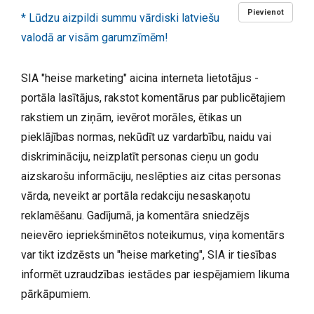
Pievienot
* Lūdzu aizpildi summu vārdiski latviešu
valodā ar visām garumzīmēm!
SIA "heise marketing" aicina interneta lietotājus -
portāla lasītājus, rakstot komentārus par publicētajiem
rakstiem un ziņām, ievērot morāles, ētikas un
pieklājības normas, nekūdīt uz vardarbību, naidu vai
diskrimināciju, neizplatīt personas cieņu un godu
aizskarošu informāciju, neslēpties aiz citas personas
vārda, neveikt ar portāla redakciju nesaskaņotu
reklamēšanu. Gadījumā, ja komentāra sniedzējs
neievēro iepriekšminētos noteikumus, viņa komentārs
var tikt izdzēsts un "heise marketing", SIA ir tiesības
informēt uzraudzības iestādes par iespējamiem likuma
pārkāpumiem.