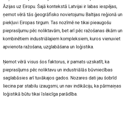
Āzijas uz Eiropu. Šajā kontekstā Latvijai ir labas iespējas,
ņemot vērā tās ģeogrāfisko novietojumu Baltijas reģionā un
piekļuvi Eiropas tirgum. Tas nozīmē ne tikai pieaugošu
pieprasījumu pēc noliktavām, bet arī pēc ražošanas ēkām un
kombinētiem industriālajiem kompleksiem, kuros vienuviet
apvienota ražošana, uzglabāšana un loģistika.
Ņemot vērā visus šos faktorus, ir pamats uzskatīt, ka
pieprasījums pēc noliktavu un industriālās būvniecības
saglabāsies arī tuvākajos gados. Nozares dati jau šobrīd
liecina par stabilu izaugsmi, un nav indikāciju, ka pārmaiņas
loģistikā būtu tikai īslaicīga parādība.