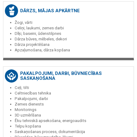
DĀRZS, MĀJAS APKĀRTNE
Žogi, vārti
Celiņi, laukumi, zemes darbi
Dīķi, baseini, ūdenstilpnes
Dārza būves, mēbeles, dekori
Dārza projektēšana
Apzaļumošana, dārza kopšana
PAKALPOJUMI, DARBI, BŪVNIECĪBAS
SASKAŅOŠANA
Ceļi, tilti
Celtniecības tehnika
Pakalpojumi, darbi
Zemes dienests
Monitorings
3D uzmērīšana
Ēku tehniskā apsekošana, energoaudits
Telpu kopšana
Saskaņošanas process, dokumentācija