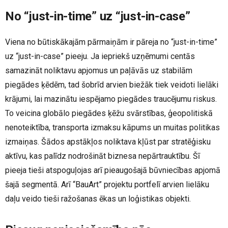
No “just-in-time” uz “just-in-case”
Viena no būtiskākajām pārmaiņām ir pāreja no “just-in-time”
uz “just-in-case” pieeju. Ja iepriekš uzņēmumi centās
samazināt noliktavu apjomus un paļāvās uz stabilām
piegādes ķēdēm, tad šobrīd arvien biežāk tiek veidoti lielāki
krājumi, lai mazinātu iespējamo piegādes traucējumu riskus.
To veicina globālo piegādes ķēžu svārstības, ģeopolitiskā
nenoteiktība, transporta izmaksu kāpums un muitas politikas
izmaiņas. Šādos apstākļos noliktava kļūst par stratēģisku
aktīvu, kas palīdz nodrošināt biznesa nepārtrauktību. Šī
pieeja tieši atspoguļojas arī pieaugošajā būvniecības apjomā
šajā segmentā. Arī “BauArt” projektu portfelī arvien lielāku
daļu veido tieši ražošanas ēkas un loģistikas objekti.