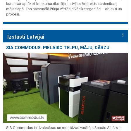
kurus var aplūkot konkursa rīkotāja, Latvijas Arhitektu savienības,
mājaslapā. Tos nacionālā žūrija vērtēs divās kategorijās – objekti un
procesi.
Izstāsti Latvijai
SIA COMMODUS: PIELAIKO TELPU, MĀJU, DĀRZU
SIA Commodus tirdzniecības un montāžas vadītājs Sandis Ainārs ir