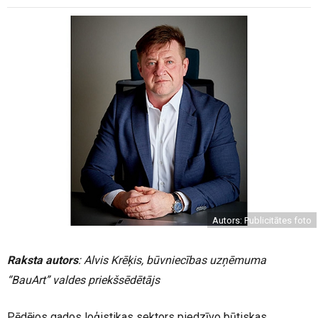
Autors: Publicitātes foto
Raksta autors
: Alvis Krēķis, būvniecības uzņēmuma
“BauArt” valdes priekšsēdētājs
Pēdējos gados loģistikas sektors piedzīvo būtiskas