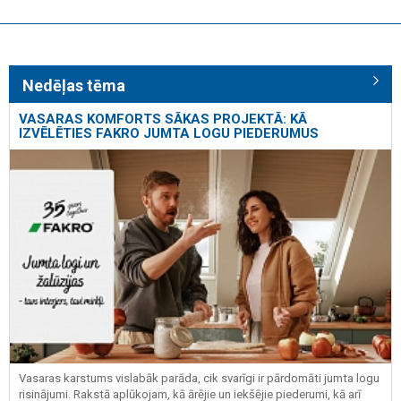
Nedēļas tēma
VASARAS KOMFORTS SĀKAS PROJEKTĀ: KĀ
IZVĒLĒTIES FAKRO JUMTA LOGU PIEDERUMUS
Vasaras karstums vislabāk parāda, cik svarīgi ir pārdomāti jumta logu
risinājumi. Rakstā aplūkojam, kā ārējie un iekšējie piederumi, kā arī