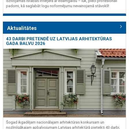
dzīvojamās istabas interjerā ar ēdamgaldu – lūk, pieci profesionāli
padomi, kā saglabāt logu noformējumu nevainojamā stāvoklī!
Aktualitātes
43 DARBI PRETENDĒ UZ LATVIJAS ARHITEKTŪRAS
GADA BALVU 2026
Šogad ikgadējam nacionālajam arhitektūras konkursam un
nozīmīgākajam apbalvojumam Latvijas arhitektūrā pieteikti 43 darbi,