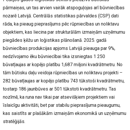
pārmaiņas, un tas arvien vairāk atspoguļojas arī būvniecības
nozarē Latvijā. Centrālās statistikas pārvaldes (CSP) dati
rāda, ka pieaug pieprasījums pēc rūpniecības un noliktavu
objektiem, kas liecina par strukturālām izmaiņām uzņēmumu
piegādes ķēžu un loģistikas plānošanā. 2025. gadā
būvniecības produkcijas apjoms Latvijā pieauga par 9%,
nedzīvojamo ēku būvniecībai tika izsniegtas 1 250
būvatļaujas ar kopējo platību 1,687 miljoni kvadrātmetru. No
tām būtisku daļu veidoja rūpniecības un noliktavu projekti –
282 būvatļaujas ar kopējo platību 743 tūkstoši kvadrātmetru,
tostarp 186 jaunbūves ar 501 tūkstoti kvadrātmetru. Tas
nozīmē, ka runa nav tikai par atsevišķiem projektiem vai
īslaicīgu aktivitāti, bet par stabilu pieprasījuma pieaugumu,
kas saistīts ar plašākām izmaiņām ekonomikā un uzņēmumu
stratēģijās.