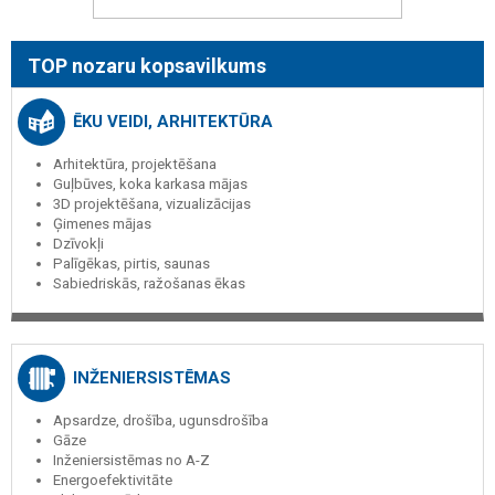
TOP nozaru kopsavilkums
ĒKU VEIDI, ARHITEKTŪRA
Arhitektūra, projektēšana
Guļbūves, koka karkasa mājas
3D projektēšana, vizualizācijas
Ģimenes mājas
Dzīvokļi
Palīgēkas, pirtis, saunas
Sabiedriskās, ražošanas ēkas
INŽENIERSISTĒMAS
Apsardze, drošība, ugunsdrošība
Gāze
Inženiersistēmas no A-Z
Energoefektivitāte