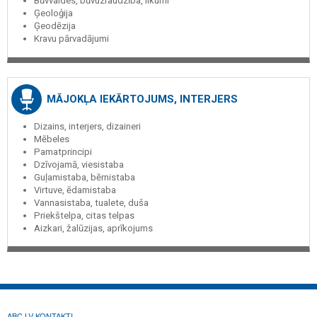
Būvvaldes, būvuzraudzība, likumi
Ģeoloģija
Ģeodēzija
Kravu pārvadājumi
MĀJOKĻA IEKĀRTOJUMS, INTERJERS
Dizains, interjers, dizaineri
Mēbeles
Pamatprincipi
Dzīvojamā, viesistaba
Guļamistaba, bērnistaba
Virtuve, ēdamistaba
Vannasistaba, tualete, duša
Priekštelpa, citas telpas
Aizkari, žalūzijas, aprīkojums
ABC.LV KONTAKTI