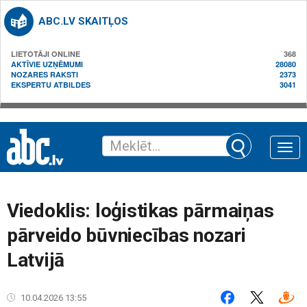
ABC.LV SKAITĻOS
LIETOTĀJI ONLINE
368
AKTĪVIE UZŅĒMUMI
28080
NOZARES RAKSTI
2373
EKSPERTU ATBILDES
3041
Toggle
naviga
Viedoklis: loģistikas pārmaiņas
pārveido būvniecības nozari
Latvijā
10.04.2026 13:55