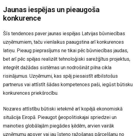
Jaunas iespējas un pieaugoša
konkurence
Šīs tendences paver jaunas iespējas Latvijas būvniecības
uzņēmumiem, taču vienlaikus paaugstina arī konkurences
latiņu. Pieaug pieprasījums ne tikai pēc būvniecības jaudas,
bet arī pēc spējas realizēt tehnoloģiski sarežģītus projektus,
integrēt dažādas sistēmas un nodrošināt pilna cikla
risinājumus. Uzņēmumi, kas spēj piesaistīt atbilstošus
partnerus vai attīstīt šādas kompetences paši, iegūst būtisku
konkurences priekšrocību.
Nozares attīstību būtiski ietekmē arī kopējā ekonomiskā
situācija Eiropā. Pieaugot ģeopolitiskajai spriedzei un
mainoties globālajām piegādes ķēdēm, arvien vairāk
uzņēmumu apsver vai jau īsteno ražošanas pārcelšanu no