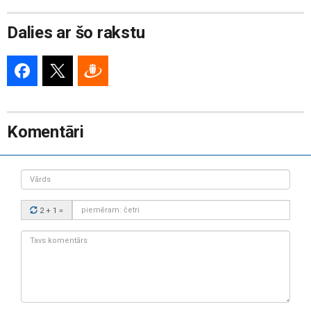
Dalies ar šo rakstu
Komentāri
Vārds
Drošības
2 + 1
=
kods:
Tavs
komentārs: