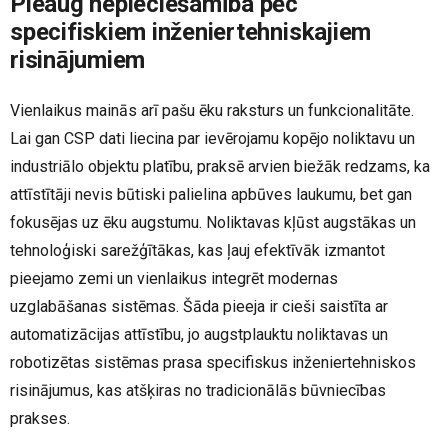
Pieaug nepieciešamība pēc
specifiskiem inženiertehniskajiem
risinājumiem
Vienlaikus mainās arī pašu ēku raksturs un funkcionalitāte.
Lai gan CSP dati liecina par ievērojamu kopējo noliktavu un
industriālo objektu platību, praksē arvien biežāk redzams, ka
attīstītāji nevis būtiski palielina apbūves laukumu, bet gan
fokusējas uz ēku augstumu. Noliktavas kļūst augstākas un
tehnoloģiski sarežģītākas, kas ļauj efektīvāk izmantot
pieejamo zemi un vienlaikus integrēt modernas
uzglabāšanas sistēmas. Šāda pieeja ir cieši saistīta ar
automatizācijas attīstību, jo augstplauktu noliktavas un
robotizētas sistēmas prasa specifiskus inženiertehniskos
risinājumus, kas atšķiras no tradicionālās būvniecības
prakses.