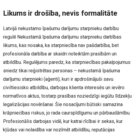
Likums ir drošība, nevis formalitāte
Latvijā nekustamo īpašumu darījumu starpnieku darbību
regulē Nekustamā īpašuma darījumu starpnieku darbības
likums, kas nosaka, ka starpniecība nav pašdarbība, bet
profesionāla darbība ar skaidri noteiktām prasībām un
atbildību. Regulējums paredz, ka starpniecības pakalpojumus
sniedz tikai reģistrētas personas – nekustamā īpašuma
darījumu starpnieki (aģenti), kuri ir apdrošinājuši savu
civiltiesisko atbildību, darbojas klienta interesēs un ievēro
normatīvos aktus, tostarp prasības noziedzīgi iegūtu līdzekļu
legalizācijas novēršanai. Šie nosacījumi būtiski samazina
krāpniecības riskus, jo rada caurspīdīgumu un pārbaudāmību.
Profesionālis darbojas vidē, kur katrai rīcībai ir sekas, kur
kļūdas vai nolaidība var nozīmēt atbildību, reputācijas