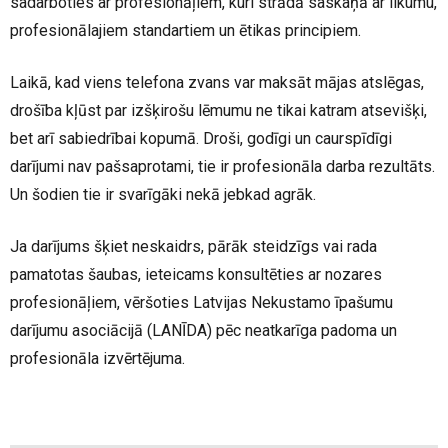
sadarboties ar profesionāļiem, kuri strādā saskaņā ar likumu,
profesionālajiem standartiem un ētikas principiem.
Laikā, kad viens telefona zvans var maksāt mājas atslēgas,
drošība kļūst par izšķirošu lēmumu ne tikai katram atsevišķi,
bet arī sabiedrībai kopumā. Droši, godīgi un caurspīdīgi
darījumi nav pašsaprotami, tie ir profesionāla darba rezultāts.
Un šodien tie ir svarīgāki nekā jebkad agrāk.
Ja darījums šķiet neskaidrs, pārāk steidzīgs vai rada
pamatotas šaubas, ieteicams konsultēties ar nozares
profesionāļiem, vēršoties Latvijas Nekustamo īpašumu
darījumu asociācijā (LANĪDA) pēc neatkarīga padoma un
profesionāla izvērtējuma.