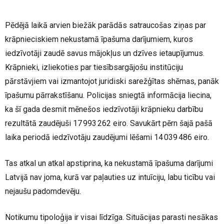
Pēdējā laikā arvien biežāk parādās satraucošas ziņas par
krāpnieciskiem nekustamā īpašuma darījumiem, kuros
iedzīvotāji zaudē savus mājokļus un dzīves ietaupījumus.
Krāpnieki, izliekoties par tiesībsargājošu institūciju
pārstāvjiem vai izmantojot juridiski sarežģītas shēmas, panāk
īpašumu pārrakstīšanu. Policijas sniegtā informācija liecina,
ka šī gada desmit mēnešos iedzīvotāji krāpnieku darbību
rezultātā zaudējuši 17 993 262 eiro. Savukārt pērn šajā pašā
laika periodā iedzīvotāju zaudējumi lēšami 14 039 486 eiro.
Tas atkal un atkal apstiprina, ka nekustamā īpašuma darījumi
Latvijā nav joma, kurā var paļauties uz intuīciju, labu ticību vai
nejaušu padomdevēju.
Notikumu tipoloģija ir visai līdzīga. Situācijas parasti nesākas