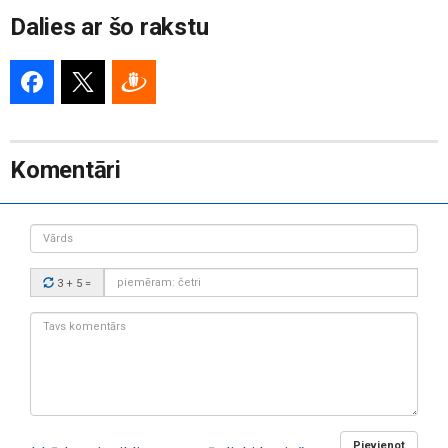
Dalies ar šo rakstu
Komentāri
Vārds
Drošības
3 + 5
=
kods:
Tavs
komentārs:
Pievienot