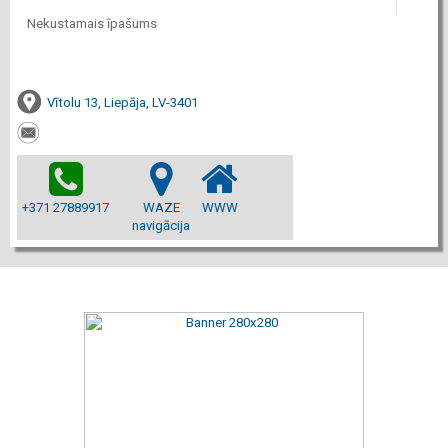
Nekustamais īpašums
Vītolu 13, Liepāja, LV-3401
+371 27889917
WAZE
WWW
navigācija