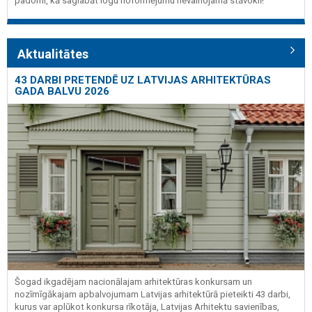
padomi, kā saglabāt logu noformējumu nevainojamā stāvoklī!
Aktualitātes
43 DARBI PRETENDĒ UZ LATVIJAS ARHITEKTŪRAS
GADA BALVU 2026
Šogad ikgadējam nacionālajam arhitektūras konkursam un
nozīmīgākajam apbalvojumam Latvijas arhitektūrā pieteikti 43 darbi,
kurus var aplūkot konkursa rīkotāja, Latvijas Arhitektu savienības,