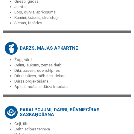
Griesti, grīdas
Jumts
Logi, durvis, aprīkojums
Kamīni, krāsnis, skursteņi
Sienas, fasādes
DĀRZS, MĀJAS APKĀRTNE
Žogi, vārti
Celiņi, laukumi, zemes darbi
Dīķi, baseini, ūdenstilpnes
Dārza būves, mēbeles, dekori
Dārza projektēšana
Apzaļumošana, dārza kopšana
PAKALPOJUMI, DARBI, BŪVNIECĪBAS
SASKAŅOŠANA
Ceļi, tilti
Celtniecības tehnika