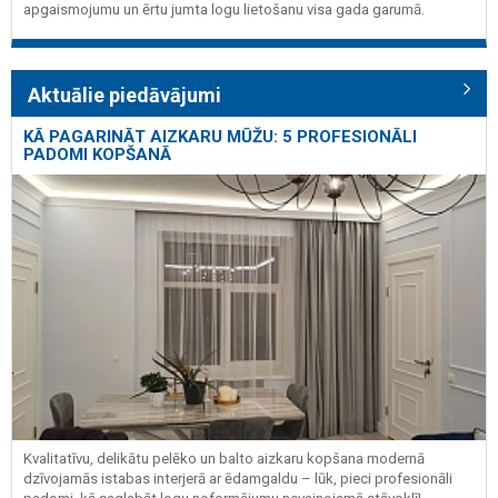
apgaismojumu un ērtu jumta logu lietošanu visa gada garumā.
Aktuālie piedāvājumi
KĀ PAGARINĀT AIZKARU MŪŽU: 5 PROFESIONĀLI
PADOMI KOPŠANĀ
Kvalitatīvu, delikātu pelēko un balto aizkaru kopšana modernā
dzīvojamās istabas interjerā ar ēdamgaldu – lūk, pieci profesionāli