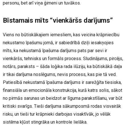
personu, bet arī viņa ģimeni un tuvākos.
Bīstamais mīts “vienkāršs darījums”
Viens no būtiskākajiem iemesliem, kas veicina krāpniecību
nekustamo īpašumu jomā, ir sabiedrībā dziļi iesakņojies
mīts, ka nekustamā īpašuma darījums pats par sevi ir
vienkāršs, tehnisks un formāls process. Sludinājums, pircējs,
notārs, paraksts – šāda loģika rada ilūziju, ka būtiskākā daļa
ir tikai darījuma noslēgums, nevis process, kas pie tā ved.
Patiesībā nekustamā īpašuma darījums ir sarežģīta tiesiska,
finansiāla un emocionāla konstrukcija, kurā katrs solis, sākot
no pirmās sarunas un beidzot ar līguma parakstīšanu, var būt
kritiski svarīgs. Tieši darījuma sākumposmā rodas visvairāk
risku, un tieši tur krāpnieki darbojas visaktīvāk, jo vēlāk
sistēma kļūst stingrāka un kontrole lielāka.