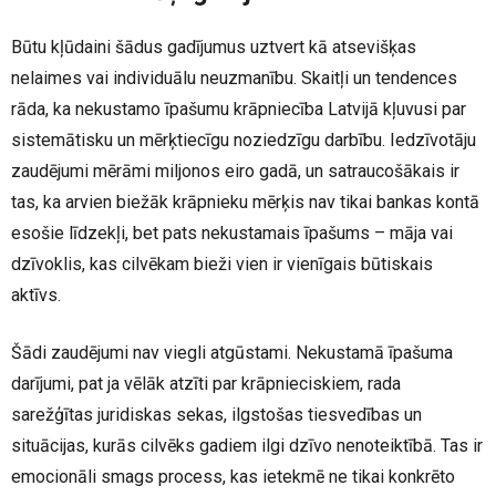
Būtu kļūdaini šādus gadījumus uztvert kā atsevišķas
nelaimes vai individuālu neuzmanību. Skaitļi un tendences
rāda, ka nekustamo īpašumu krāpniecība Latvijā kļuvusi par
sistemātisku un mērķtiecīgu noziedzīgu darbību. Iedzīvotāju
zaudējumi mērāmi miljonos eiro gadā, un satraucošākais ir
tas, ka arvien biežāk krāpnieku mērķis nav tikai bankas kontā
esošie līdzekļi, bet pats nekustamais īpašums – māja vai
dzīvoklis, kas cilvēkam bieži vien ir vienīgais būtiskais
aktīvs.
Šādi zaudējumi nav viegli atgūstami. Nekustamā īpašuma
darījumi, pat ja vēlāk atzīti par krāpnieciskiem, rada
sarežģītas juridiskas sekas, ilgstošas tiesvedības un
situācijas, kurās cilvēks gadiem ilgi dzīvo nenoteiktībā. Tas ir
emocionāli smags process, kas ietekmē ne tikai konkrēto