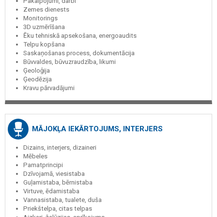
Pakalpojumi, darbi
Zemes dienests
Monitorings
3D uzmērīšana
Ēku tehniskā apsekošana, energoaudits
Telpu kopšana
Saskaņošanas process, dokumentācija
Būvvaldes, būvuzraudzība, likumi
Ģeoloģija
Ģeodēzija
Kravu pārvadājumi
MĀJOKĻA IEKĀRTOJUMS, INTERJERS
Dizains, interjers, dizaineri
Mēbeles
Pamatprincipi
Dzīvojamā, viesistaba
Guļamistaba, bērnistaba
Virtuve, ēdamistaba
Vannasistaba, tualete, duša
Priekštelpa, citas telpas