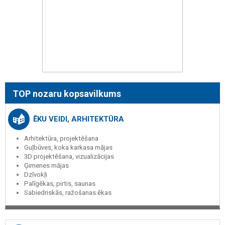
TOP nozaru kopsavilkums
ĒKU VEIDI, ARHITEKTŪRA
Arhitektūra, projektēšana
Guļbūves, koka karkasa mājas
3D projektēšana, vizualizācijas
Ģimenes mājas
Dzīvokļi
Palīgēkas, pirtis, saunas
Sabiedriskās, ražošanas ēkas