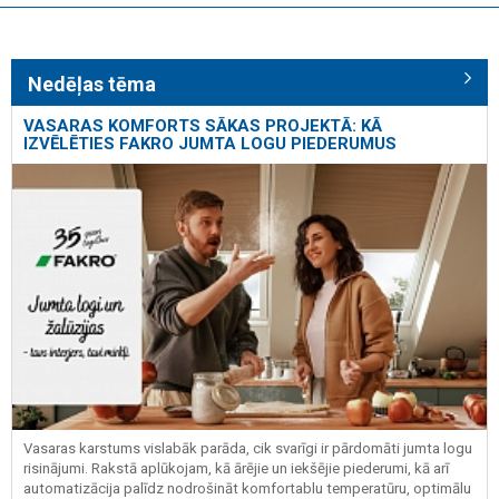
Nedēļas tēma
VASARAS KOMFORTS SĀKAS PROJEKTĀ: KĀ
IZVĒLĒTIES FAKRO JUMTA LOGU PIEDERUMUS
Vasaras karstums vislabāk parāda, cik svarīgi ir pārdomāti jumta logu
risinājumi. Rakstā aplūkojam, kā ārējie un iekšējie piederumi, kā arī
automatizācija palīdz nodrošināt komfortablu temperatūru, optimālu