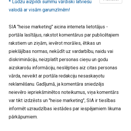
* Lūdzu aizpildi summu vārdiski latviešu
valodā ar visām garumzīmēm!
SIA "heise marketing" aicina interneta lietotājus -
portāla lasītājus, rakstot komentārus par publicētajiem
rakstiem un ziņām, ievērot morāles, ētikas un
pieklājības normas, nekūdīt uz vardarbību, naidu vai
diskrimināciju, neizplatīt personas cieņu un godu
aizskarošu informāciju, neslēpties aiz citas personas
vārda, neveikt ar portāla redakciju nesaskaņotu
reklamēšanu. Gadījumā, ja komentāra sniedzējs
neievēro iepriekšminētos noteikumus, viņa komentārs
var tikt izdzēsts un "heise marketing", SIA ir tiesības
informēt uzraudzības iestādes par iespējamiem likuma
pārkāpumiem.