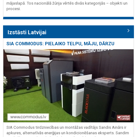
mājaslapā. Tos nacionālā žūrija vērtēs divās kategorijās – objekti un
procesi.
Izstāsti Latvijai
SIA COMMODUS: PIELAIKO TELPU, MĀJU, DĀRZU
SIA Commodus tirdzniecības un montāžas vadītājs Sandis Ainārs ir
apkures, alternatīvās enerģijas un kondicionēšanas eksperts. Sandim