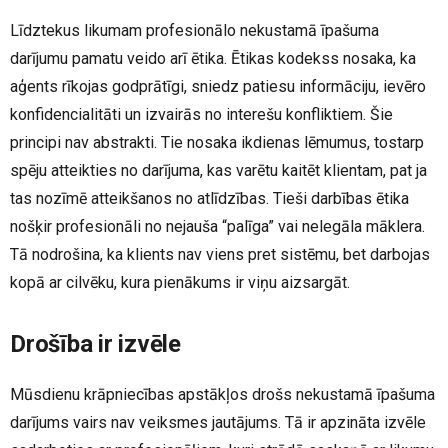
Līdztekus likumam profesionālo nekustamā īpašuma
darījumu pamatu veido arī ētika. Ētikas kodekss nosaka, ka
aģents rīkojas godprātīgi, sniedz patiesu informāciju, ievēro
konfidencialitāti un izvairās no interešu konfliktiem. Šie
principi nav abstrakti. Tie nosaka ikdienas lēmumus, tostarp
spēju atteikties no darījuma, kas varētu kaitēt klientam, pat ja
tas nozīmē atteikšanos no atlīdzības. Tieši darbības ētika
nošķir profesionāli no nejauša “palīga” vai nelegāla māklera.
Tā nodrošina, ka klients nav viens pret sistēmu, bet darbojas
kopā ar cilvēku, kura pienākums ir viņu aizsargāt.
Drošība ir izvēle
Mūsdienu krāpniecības apstākļos drošs nekustamā īpašuma
darījums vairs nav veiksmes jautājums. Tā ir apzināta izvēle