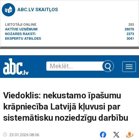
ABC.LV SKAITĻOS
LIETOTĀJI ONLINE
293
AKTĪVIE UZŅĒMUMI
28078
NOZARES RAKSTI
2373
EKSPERTU ATBILDES
3041
Toggle
naviga
Viedoklis: nekustamo īpašumu
krāpniecība Latvijā kļuvusi par
sistemātisku noziedzīgu darbību
23.01.2026 08:06