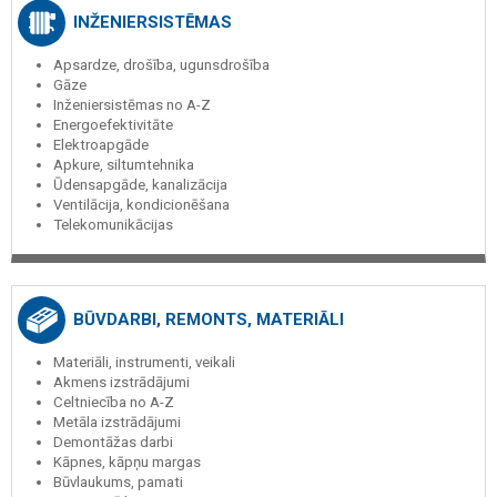
INŽENIERSISTĒMAS
Apsardze, drošība, ugunsdrošība
Gāze
Inženiersistēmas no A-Z
Energoefektivitāte
Elektroapgāde
Apkure, siltumtehnika
Ūdensapgāde, kanalizācija
Ventilācija, kondicionēšana
Telekomunikācijas
BŪVDARBI, REMONTS, MATERIĀLI
Materiāli, instrumenti, veikali
Akmens izstrādājumi
Celtniecība no A-Z
Metāla izstrādājumi
Demontāžas darbi
Kāpnes, kāpņu margas
Būvlaukums, pamati