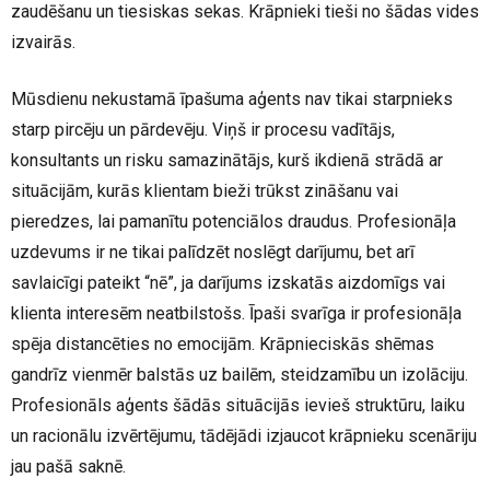
zaudēšanu un tiesiskas sekas. Krāpnieki tieši no šādas vides
izvairās.
Mūsdienu nekustamā īpašuma aģents nav tikai starpnieks
starp pircēju un pārdevēju. Viņš ir procesu vadītājs,
konsultants un risku samazinātājs, kurš ikdienā strādā ar
situācijām, kurās klientam bieži trūkst zināšanu vai
pieredzes, lai pamanītu potenciālos draudus. Profesionāļa
uzdevums ir ne tikai palīdzēt noslēgt darījumu, bet arī
savlaicīgi pateikt “nē”, ja darījums izskatās aizdomīgs vai
klienta interesēm neatbilstošs. Īpaši svarīga ir profesionāļa
spēja distancēties no emocijām. Krāpnieciskās shēmas
gandrīz vienmēr balstās uz bailēm, steidzamību un izolāciju.
Profesionāls aģents šādās situācijās ievieš struktūru, laiku
un racionālu izvērtējumu, tādējādi izjaucot krāpnieku scenāriju
jau pašā saknē.