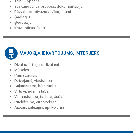
Telpu kopšana
Saskaņošanas process, dokumentācija
Būvvaldes, būvuzraudzība, likumi
Ģeoloģija
Ģeodēzija
Kravu pārvadājumi
MĀJOKĻA IEKĀRTOJUMS, INTERJERS
Dizains, interjers, dizaineri
Mēbeles
Pamatprincipi
Dzīvojamā, viesistaba
Guļamistaba, bērnistaba
Virtuve, ēdamistaba
Vannasistaba, tualete, duša
Priekštelpa, citas telpas
Aizkari, žalūzijas, aprīkojums