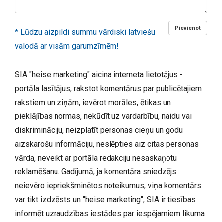
Pievienot
* Lūdzu aizpildi summu vārdiski latviešu
valodā ar visām garumzīmēm!
SIA "heise marketing" aicina interneta lietotājus -
portāla lasītājus, rakstot komentārus par publicētajiem
rakstiem un ziņām, ievērot morāles, ētikas un
pieklājības normas, nekūdīt uz vardarbību, naidu vai
diskrimināciju, neizplatīt personas cieņu un godu
aizskarošu informāciju, neslēpties aiz citas personas
vārda, neveikt ar portāla redakciju nesaskaņotu
reklamēšanu. Gadījumā, ja komentāra sniedzējs
neievēro iepriekšminētos noteikumus, viņa komentārs
var tikt izdzēsts un "heise marketing", SIA ir tiesības
informēt uzraudzības iestādes par iespējamiem likuma