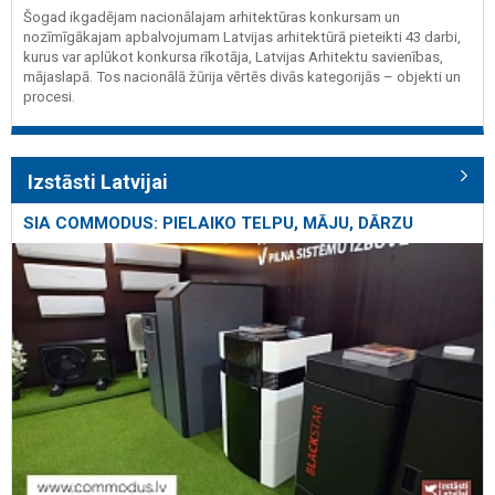
Šogad ikgadējam nacionālajam arhitektūras konkursam un
nozīmīgākajam apbalvojumam Latvijas arhitektūrā pieteikti 43 darbi,
kurus var aplūkot konkursa rīkotāja, Latvijas Arhitektu savienības,
mājaslapā. Tos nacionālā žūrija vērtēs divās kategorijās – objekti un
procesi.
Izstāsti Latvijai
SIA COMMODUS: PIELAIKO TELPU, MĀJU, DĀRZU