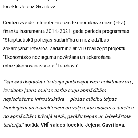
locekle Jeļena Gavrilova.
Centra izveide īstenota Eiropas Ekonomikas zonas (EEZ)
finanšu instrumenta 2014.-2021. gada perioda programmas
“Starptautiskā policijas sadarbība un noziedzības
apkarošana” ietvaros, sadarbībā ar VID realizējot projektu
“Ekonomisko noziegumu novēršana un apkarošana
robežšķērsošanas vietā “Terehova".
“Iepriekš degradētā teritorijā pārbūvējot vecu noliktavas ēku,
izveidota jauna muitas darba suņu apmācībām
nepieciešama infrastruktūra – plašas mācību telpas
kinologiem un instruktoriem un voljēri, kur suņiem uzturēties
no apmācībām brīvajā laikā., garāžu telpas un labiekārtota
teritorija,”
norāda
VNĪ valdes locekle Jeļena Gavrilova.