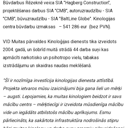
Būvdarbus Rēzeknē veica SIA "Hagberg Construction",
projektēšanas darbus SIA "CMB", autoruzraudzību - SIA
"CMB", būvuzraudzību - SIA "BaltLine Globe". Kinologijas
centra būvdarbu izmaksas – 541 286 eur (bez PVN).
VID Muitas pārvaldes Kinoloģijas dienests tika izveidots
2004. gadā, un šobrīd muitā strādā 44 darba suņi kas
apmācīti narkotisko un psihotropo vielu, tabakas
izstrādājumu un skaidras naudas meklēšanā.
”Šī ir nozīmīga investīcija kinologijas dienesta attīstībā.
Projekta ietvaros mūsu izaicinājumi bija gana lieli un mērķi
– augsti. Lepojamies, ka muitas kinologiem beidzot ir savs
mācību centrs – mērķtiecīgi ir izveidota mūsdienīga mācību
vide un iegādāts atbilstošs mācību aprīkojums. Esmu
pārliecināts, ka sakārtota infrastruktūra nodrošinās stipru