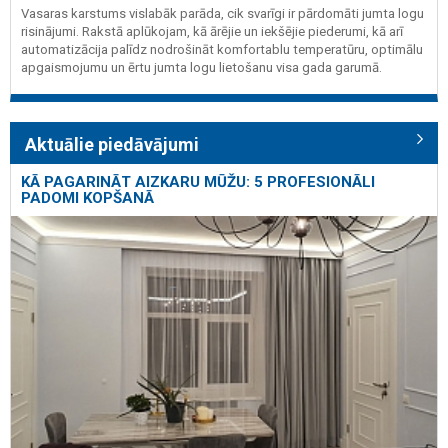
Vasaras karstums vislabāk parāda, cik svarīgi ir pārdomāti jumta logu
risinājumi. Rakstā aplūkojam, kā ārējie un iekšējie piederumi, kā arī
automatizācija palīdz nodrošināt komfortablu temperatūru, optimālu
apgaismojumu un ērtu jumta logu lietošanu visa gada garumā.
Aktuālie piedāvājumi
KĀ PAGARINĀT AIZKARU MŪŽU: 5 PROFESIONĀLI
PADOMI KOPŠANĀ