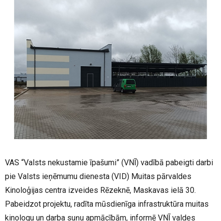
VAS “Valsts nekustamie īpašumi” (VNĪ) vadībā pabeigti darbi
pie Valsts ieņēmumu dienesta (VID) Muitas pārvaldes
Kinoloģijas centra izveides Rēzeknē, Maskavas ielā 30.
Pabeidzot projektu, radīta mūsdienīga infrastruktūra muitas
kinologu un darba suņu apmācībām, informē VNĪ valdes