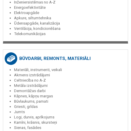
Inženiersistēmas no A-Z
Energoefektivitāte
Elektroapgāde
Apkure, siltumtehnika
Ūdensapgāde, kanalizācija
Ventilācija, kondicionēšana
Telekomunikācijas
BŪVDARBI, REMONTS, MATERIĀLI
Materiāli, instrumenti, veikali
Akmens izstrādājumi
Celtniecība no A-Z
Metāla izstrādājumi
Demontāžas darbi
Kāpnes, kāpņu margas
Būvlaukums, pamati
Griesti, grīdas
Jumts
Logi, durvis, aprīkojums
Kamīni, krāsnis, skursteņi
Sienas, fasādes