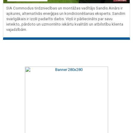
SIA Commodus tirdzniecības un montāžas vadītājs Sandis Ainārs ir
apkures, alternatīvās enerģijas un kondicionēšanas eksperts. Sandim
svarīgākais ir izcili padarīts darbs. Viņš ir pārliecināts par savu
ieteikto, pārdoto un uzmontēto iekārtu kvalitāti un atbilstību klienta
vajadzībām.