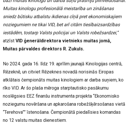
bāzi muitas kinologu un darba suņu prasmju pilnveidošanai.
Muitas kinologu profesionālā meistarība un zināšanas
sniedz būtisku atbalstu ikdienas cīņā pret ekonomiskajiem
noziegumiem ne tikai VID, bet arī citām tiesībaizsardzības
iestādēm, tostarp Valsts policijai un Valsts robežsardzei,”
atzīst
VID ģenerāldirektora vietnieks muitas jomā,
Muitas pārvaldes direktors R. Zukuls.
No 2024. gada 16. līdz 19. aprīlim jaunajā Kinologijas centrā,
Rēzeknē, un citviet Rēzeknes novadā norisinās Eiropas
atklātais čempionāts muitas kinologiem ar darba suņiem, ko
rīko VID. Ar šo plaša mēroga starptautisko pasākumu
noslēgsies EEZ finanšu instrumenta projekta “Ekonomisko
noziegumu novēršana un apkarošana robežšķērsošanas vietā
“Terehova”” īstenošana. Čempionātā piedalīsies komandas
no 12 valstu muitas dienestiem.