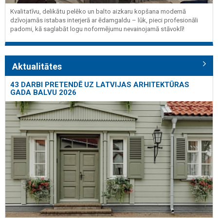
Kvalitatīvu, delikātu pelēko un balto aizkaru kopšana modernā
dzīvojamās istabas interjerā ar ēdamgaldu – lūk, pieci profesionāli
padomi, kā saglabāt logu noformējumu nevainojamā stāvoklī!
Aktualitātes
43 DARBI PRETENDĒ UZ LATVIJAS ARHITEKTŪRAS
GADA BALVU 2026