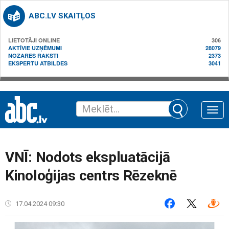
ABC.LV SKAITĻOS
LIETOTĀJI ONLINE
306
AKTĪVIE UZŅĒMUMI
28079
NOZARES RAKSTI
2373
EKSPERTU ATBILDES
3041
Toggle
naviga
VNĪ: Nodots ekspluatācijā
Kinoloģijas centrs Rēzeknē
17.04.2024 09:30