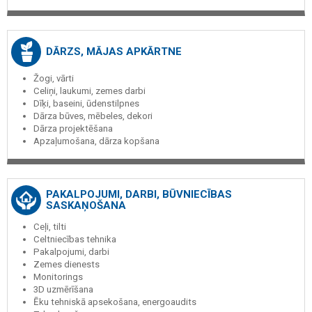
DĀRZS, MĀJAS APKĀRTNE
Žogi, vārti
Celiņi, laukumi, zemes darbi
Dīķi, baseini, ūdenstilpnes
Dārza būves, mēbeles, dekori
Dārza projektēšana
Apzaļumošana, dārza kopšana
PAKALPOJUMI, DARBI, BŪVNIECĪBAS
SASKAŅOŠANA
Ceļi, tilti
Celtniecības tehnika
Pakalpojumi, darbi
Zemes dienests
Monitorings
3D uzmērīšana
Ēku tehniskā apsekošana, energoaudits