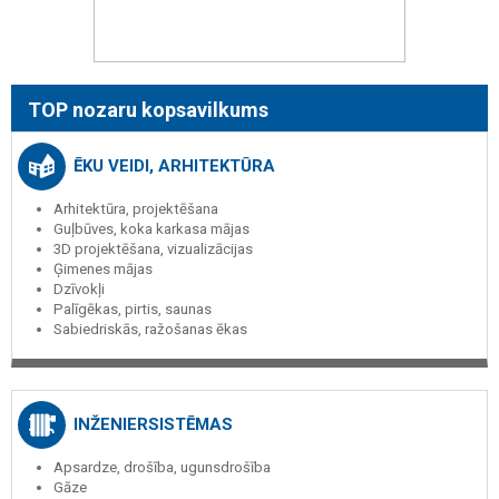
TOP nozaru kopsavilkums
ĒKU VEIDI, ARHITEKTŪRA
Arhitektūra, projektēšana
Guļbūves, koka karkasa mājas
3D projektēšana, vizualizācijas
Ģimenes mājas
Dzīvokļi
Palīgēkas, pirtis, saunas
Sabiedriskās, ražošanas ēkas
INŽENIERSISTĒMAS
Apsardze, drošība, ugunsdrošība
Gāze