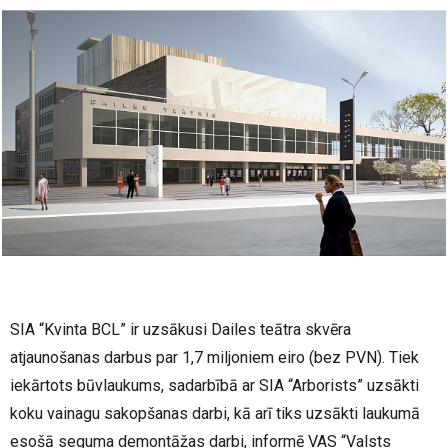
SIA “Kvinta BCL” ir uzsākusi Dailes teātra skvēra
atjaunošanas darbus par 1,7 miljoniem eiro (bez PVN). Tiek
iekārtots būvlaukums, sadarbībā ar SIA “Arborists” uzsākti
koku vainagu sakopšanas darbi, kā arī tiks uzsākti laukumā
esošā seguma demontāžas darbi, informē VAS “Valsts