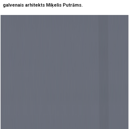
galvenais arhitekts Miķelis Putrāms.