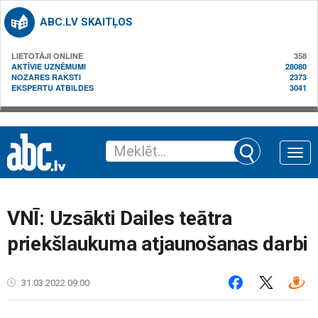
ABC.LV SKAITĻOS
LIETOTĀJI ONLINE
358
AKTĪVIE UZŅĒMUMI
28080
NOZARES RAKSTI
2373
EKSPERTU ATBILDES
3041
Toggle
naviga
VNĪ: Uzsākti Dailes teātra
priekšlaukuma atjaunošanas darbi
31.03.2022 09:00