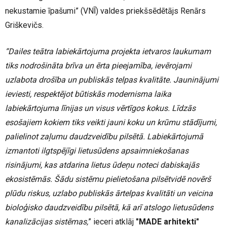
nekustamie īpašumi” (VNĪ) valdes priekšsēdētājs Renārs
Griškevičs.
“Dailes teātra labiekārtojuma projekta ietvaros laukumam
tiks nodrošināta brīva un ērta pieejamība, ievērojami
uzlabota drošība un publiskās telpas kvalitāte. Jauninājumi
ieviesti, respektējot būtiskās modernisma laika
labiekārtojuma līnijas un visus vērtīgos kokus. Līdzās
esošajiem kokiem tiks veikti jauni koku un krūmu stādījumi,
palielinot zaļumu daudzveidību pilsētā. Labiekārtojumā
izmantoti ilgtspējīgi lietusūdens apsaimniekošanas
risinājumi, kas atdarina lietus ūdeņu noteci dabiskajās
ekosistēmās. Šādu sistēmu pielietošana pilsētvidē novērš
plūdu riskus, uzlabo publiskās ārtelpas kvalitāti un veicina
bioloģisko daudzveidību pilsētā, kā arī atslogo lietusūdens
kanalizācijas sistēmas,
” ieceri atklāj
"MADE arhitekti"