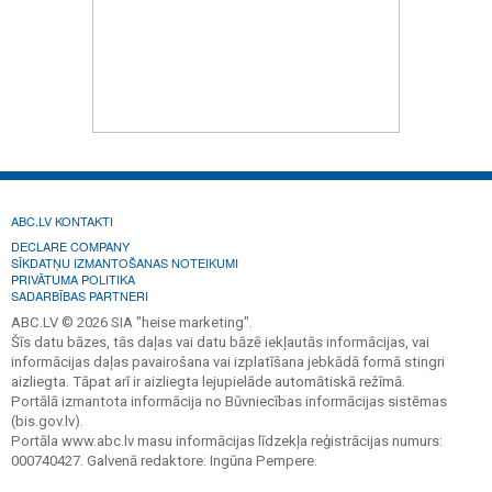
ABC.LV KONTAKTI
DECLARE COMPANY
SĪKDATŅU IZMANTOŠANAS NOTEIKUMI
PRIVĀTUMA POLITIKA
SADARBĪBAS PARTNERI
ABC.LV © 2026 SIA "heise marketing".
Šīs datu bāzes, tās daļas vai datu bāzē iekļautās informācijas, vai
informācijas daļas pavairošana vai izplatīšana jebkādā formā stingri
aizliegta. Tāpat arī ir aizliegta lejupielāde automātiskā režīmā.
Portālā izmantota informācija no Būvniecības informācijas sistēmas
(bis.gov.lv).
Portāla www.abc.lv masu informācijas līdzekļa reģistrācijas numurs:
000740427. Galvenā redaktore: Ingūna Pempere.