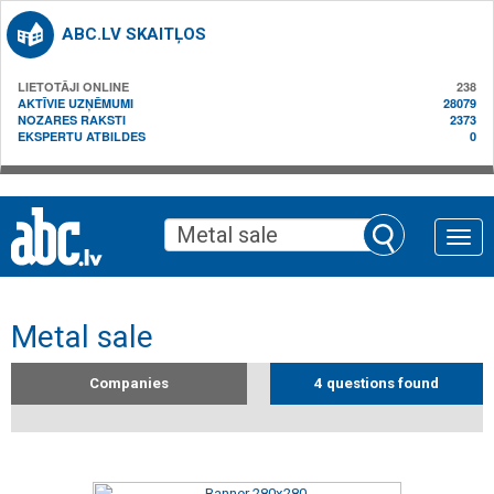
ABC.LV SKAITĻOS
LIETOTĀJI ONLINE
238
AKTĪVIE UZŅĒMUMI
28079
NOZARES RAKSTI
2373
EKSPERTU ATBILDES
0
Toggle
naviga
Metal sale
Companies
4 questions found